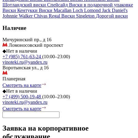
Шотландский виски
Спейсайд
Виски в подарочной упаковке
Виски Кентукки
Виски Macallan
Loch Lomond
Jack Daniel's
Johnnie Walker
Chivas Regal
Виски Singleton
Дорогой виски
Наличие
Мичуринский пр., д 16
Ломоносовский проспект
◆
Нет в наличии
+7 (985) 761-63-24
(10:00–23:00)
vinoteki.ru@yandex.ru
Воротынская ул., д 16
Планерная
Смотреть на карте
◆
Нет в наличии
+7 (499) 500-19-48
(10:00–23:00)
vinoteki.ru@yandex.ru
Смотреть на карте
Заявка на корпоративное
обслуживание