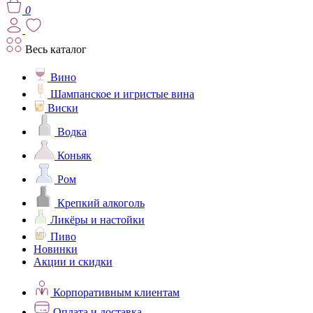
0
Весь каталог
Вино
Шампанское и игристые вина
Виски
Водка
Коньяк
Ром
Крепкий алкоголь
Ликёры и настойки
Пиво
Новинки
Акции и скидки
Корпоративным клиентам
Оплата и доставка