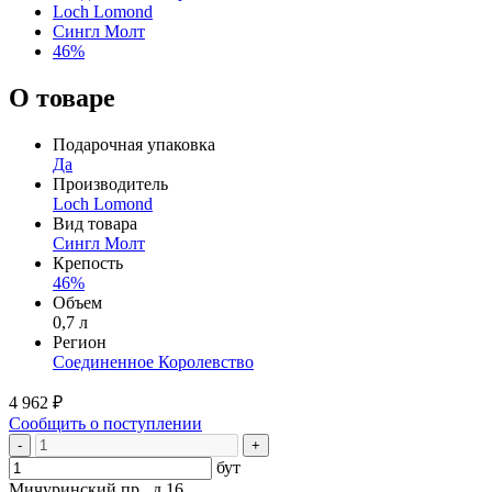
Loch Lomond
Сингл Молт
46%
О товаре
Подарочная упаковка
Да
Производитель
Loch Lomond
Вид товара
Сингл Молт
Крепость
46%
Объем
0,7 л
Регион
Соединенное Королевство
4 962 ₽
Сообщить о поступлении
-
+
бут
Мичуринский пр., д 16