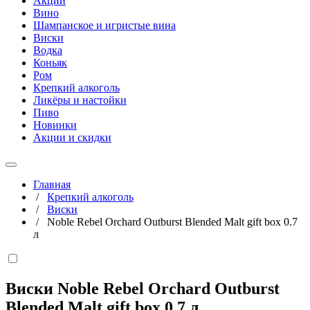
Акции
Вино
Шампанское и игристые вина
Виски
Водка
Коньяк
Ром
Крепкий алкоголь
Ликёры и настойки
Пиво
Новинки
Акции и скидки
Главная
/
Крепкий алкоголь
/
Виски
/
Noble Rebel Orchard Outburst Blended Malt gift box 0.7
л
Виски Noble Rebel Orchard Outburst
Blended Malt gift box
0,7 л