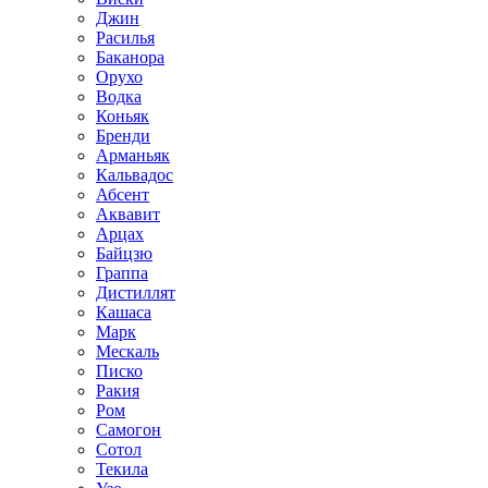
Джин
Расилья
Баканора
Орухо
Водка
Коньяк
Бренди
Арманьяк
Кальвадос
Абсент
Аквавит
Арцах
Байцзю
Граппа
Дистиллят
Кашаса
Марк
Мескаль
Писко
Ракия
Ром
Самогон
Сотол
Текила