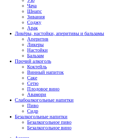
Узо
Чача
Шнапс
Зивания
Соджу
Арак
Ликёры, настойки, аперитивы и бальзамы
Аперитив
Ликеры
Настойки
Бальзам
Прочий алкоголь
Коктейль
Винный напиток
Саке
Сетю
Плодовое вино
Авамори
Слабоалкогольные напитки
Пиво
Сидр
Безалкогольные напитки
Безалкогольное пиво
Безалкогольное вино