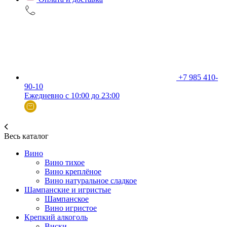
+7 985 410-
90-10
Ежедневно с 10:00 до 23:00
Весь каталог
Вино
Вино тихое
Вино креплёное
Вино натуральное сладкое
Шампанские и игристые
Шампанское
Вино игристое
Крепкий алкоголь
Виски