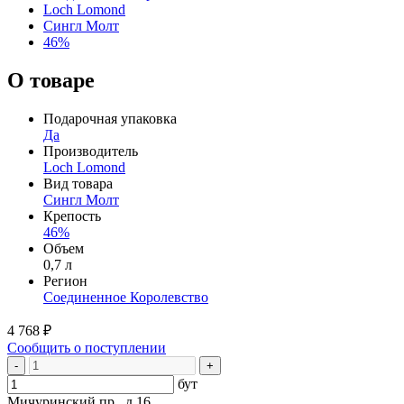
Loch Lomond
Сингл Молт
46%
О товаре
Подарочная упаковка
Да
Производитель
Loch Lomond
Вид товара
Сингл Молт
Крепость
46%
Объем
0,7 л
Регион
Соединенное Королевство
4 768 ₽
Сообщить о поступлении
-
+
бут
Мичуринский пр., д 16