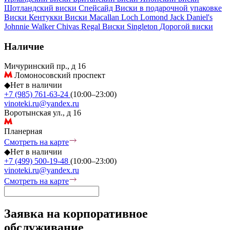
Шотландский виски
Спейсайд
Виски в подарочной упаковке
Виски Кентукки
Виски Macallan
Loch Lomond
Jack Daniel's
Johnnie Walker
Chivas Regal
Виски Singleton
Дорогой виски
Наличие
Мичуринский пр., д 16
Ломоносовский проспект
◆
Нет в наличии
+7 (985) 761-63-24
(10:00–23:00)
vinoteki.ru@yandex.ru
Воротынская ул., д 16
Планерная
Смотреть на карте
◆
Нет в наличии
+7 (499) 500-19-48
(10:00–23:00)
vinoteki.ru@yandex.ru
Смотреть на карте
Заявка на корпоративное
обслуживание