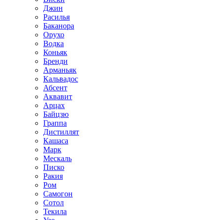
Джин
Расилья
Баканора
Орухо
Водка
Коньяк
Бренди
Арманьяк
Кальвадос
Абсент
Аквавит
Арцах
Байцзю
Граппа
Дистиллят
Кашаса
Марк
Мескаль
Писко
Ракия
Ром
Самогон
Сотол
Текила