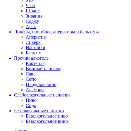
Узо
Чача
Шнапс
Зивания
Соджу
Арак
Ликёры, настойки, аперитивы и бальзамы
Аперитив
Ликеры
Настойки
Бальзам
Прочий алкоголь
Коктейль
Винный напиток
Саке
Сетю
Плодовое вино
Авамори
Слабоалкогольные напитки
Пиво
Сидр
Безалкогольные напитки
Безалкогольное пиво
Безалкогольное вино