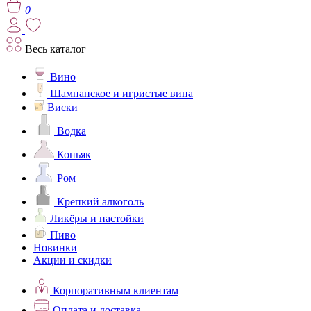
0
Весь каталог
Вино
Шампанское и игристые вина
Виски
Водка
Коньяк
Ром
Крепкий алкоголь
Ликёры и настойки
Пиво
Новинки
Акции и скидки
Корпоративным клиентам
Оплата и доставка