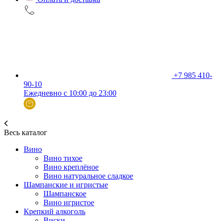
+7 985 410-
90-10
Ежедневно с 10:00 до 23:00
Весь каталог
Вино
Вино тихое
Вино креплёное
Вино натуральное сладкое
Шампанские и игристые
Шампанское
Вино игристое
Крепкий алкоголь
Виски