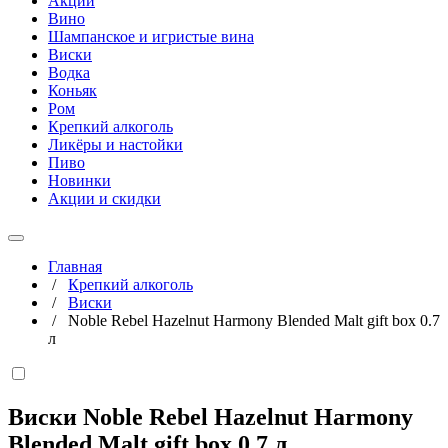
Акции
Вино
Шампанское и игристые вина
Виски
Водка
Коньяк
Ром
Крепкий алкоголь
Ликёры и настойки
Пиво
Новинки
Акции и скидки
Главная
/
Крепкий алкоголь
/
Виски
/
Noble Rebel Hazelnut Harmony Blended Malt gift box 0.7
л
Виски Noble Rebel Hazelnut Harmony
Blended Malt gift box
0,7 л