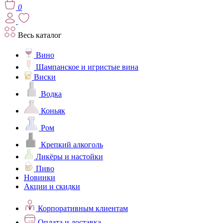
0
Весь каталог
Вино
Шампанское и игристые вина
Виски
Водка
Коньяк
Ром
Крепкий алкоголь
Ликёры и настойки
Пиво
Новинки
Акции и скидки
Корпоративным клиентам
Оплата и доставка