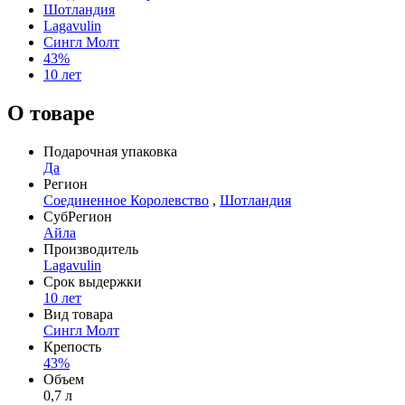
Шотландия
Lagavulin
Сингл Молт
43%
10 лет
О товаре
Подарочная упаковка
Да
Регион
Соединенное Королевство
,
Шотландия
СубРегион
Айла
Производитель
Lagavulin
Срок выдержки
10 лет
Вид товара
Сингл Молт
Крепость
43%
Объем
0,7 л