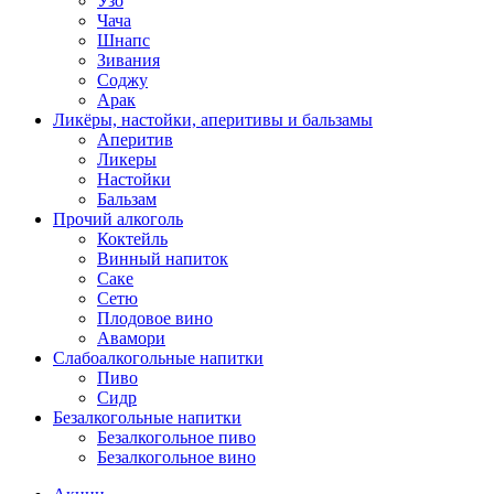
Узо
Чача
Шнапс
Зивания
Соджу
Арак
Ликёры, настойки, аперитивы и бальзамы
Аперитив
Ликеры
Настойки
Бальзам
Прочий алкоголь
Коктейль
Винный напиток
Саке
Сетю
Плодовое вино
Авамори
Слабоалкогольные напитки
Пиво
Сидр
Безалкогольные напитки
Безалкогольное пиво
Безалкогольное вино