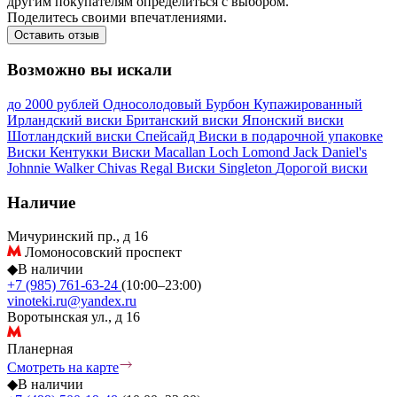
другим покупателям определиться с выбором.
Поделитесь своими впечатлениями.
Оставить отзыв
Возможно вы искали
до 2000 рублей
Односолодовый
Бурбон
Купажированный
Ирландский виски
Британский виски
Японский виски
Шотландский виски
Спейсайд
Виски в подарочной упаковке
Виски Кентукки
Виски Macallan
Loch Lomond
Jack Daniel's
Johnnie Walker
Chivas Regal
Виски Singleton
Дорогой виски
Наличие
Мичуринский пр., д 16
Ломоносовский проспект
◆
В наличии
+7 (985) 761-63-24
(10:00–23:00)
vinoteki.ru@yandex.ru
Воротынская ул., д 16
Планерная
Смотреть на карте
◆
В наличии