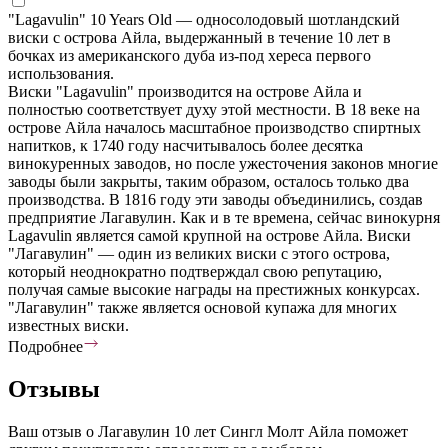
"Lagavulin" 10 Years Old — односолодовый шотландский
виски с острова Айла, выдержанный в течение 10 лет в
бочках из американского дуба из-под хереса первого
использования.
Виски "Lagavulin" производится на острове Айла и
полностью соответствует духу этой местности. В 18 веке на
острове Айла началось масштабное производство спиртных
напитков, к 1740 году насчитывалось более десятка
винокуренных заводов, но после ужесточения законов многие
заводы были закрыты, таким образом, осталось только два
производства. В 1816 году эти заводы объединились, создав
предприятие Лагавулин. Как и в те времена, сейчас винокурня
Lagavulin является самой крупной на острове Айла. Виски
"Лагавулин" — один из великих виски с этого острова,
который неоднократно подтверждал свою репутацию,
получая самые высокие награды на престижных конкурсах.
"Лагавулин" также является основой купажа для многих
известных виски.
Подробнее
Отзывы
Ваш отзыв о Лагавулин 10 лет Сингл Молт Айла поможет