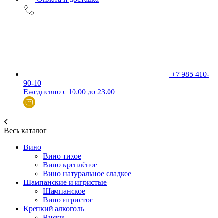
+7 985 410-
90-10
Ежедневно с 10:00 до 23:00
Весь каталог
Вино
Вино тихое
Вино креплёное
Вино натуральное сладкое
Шампанские и игристые
Шампанское
Вино игристое
Крепкий алкоголь
Виски