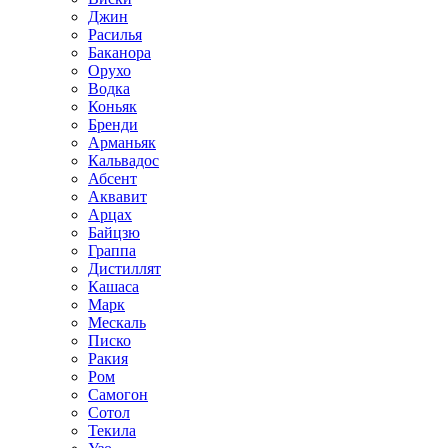
Джин
Расилья
Баканора
Орухо
Водка
Коньяк
Бренди
Арманьяк
Кальвадос
Абсент
Аквавит
Арцах
Байцзю
Граппа
Дистиллят
Кашаса
Марк
Мескаль
Писко
Ракия
Ром
Самогон
Сотол
Текила