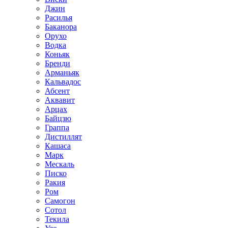
Джин
Расилья
Баканора
Орухо
Водка
Коньяк
Бренди
Арманьяк
Кальвадос
Абсент
Аквавит
Арцах
Байцзю
Граппа
Дистиллят
Кашаса
Марк
Мескаль
Писко
Ракия
Ром
Самогон
Сотол
Текила