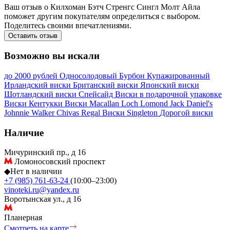
Ваш отзыв о Килхоман Бэтч Стренгс Сингл Молт Айла
поможет другим покупателям определиться с выбором.
Поделитесь своими впечатлениями.
Оставить отзыв
Возможно вы искали
до 2000 рублей
Односолодовый
Бурбон
Купажированный
Ирландский виски
Британский виски
Японский виски
Шотландский виски
Спейсайд
Виски в подарочной упаковке
Виски Кентукки
Виски Macallan
Loch Lomond
Jack Daniel's
Johnnie Walker
Chivas Regal
Виски Singleton
Дорогой виски
Наличие
Мичуринский пр., д 16
Ломоносовский проспект
◆
Нет в наличии
+7 (985) 761-63-24
(10:00–23:00)
vinoteki.ru@yandex.ru
Воротынская ул., д 16
Планерная
Смотреть на карте