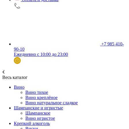
+7 985 410-
90-10
Ежедневно с 10:00 до 23:00
Весь каталог
Вино
Вино тихое
Вино креплёное
Вино натуральное сладкое
Шампанские и игристые
Шампанское
Вино игристое
Крепкий алкоголь
Виски