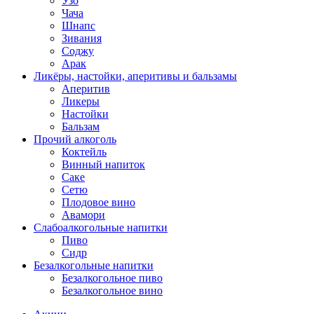
Узо
Чача
Шнапс
Зивания
Соджу
Арак
Ликёры, настойки, аперитивы и бальзамы
Аперитив
Ликеры
Настойки
Бальзам
Прочий алкоголь
Коктейль
Винный напиток
Саке
Сетю
Плодовое вино
Авамори
Слабоалкогольные напитки
Пиво
Сидр
Безалкогольные напитки
Безалкогольное пиво
Безалкогольное вино