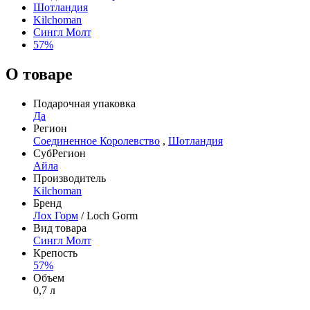
Шотландия
Kilchoman
Сингл Молт
57%
О товаре
Подарочная упаковка
Да
Регион
Соединенное Королевство
,
Шотландия
СубРегион
Айла
Производитель
Kilchoman
Бренд
Лох Горм
/ Loch Gorm
Вид товара
Сингл Молт
Крепость
57%
Объем
0,7 л