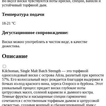
Во вкусе виски чувствуются ноты ириски, специй, ванили и
устойчивый торфяной дым.
Температура подачи
18-21 °C
Дегустационное сопровождение:
Виски можно употреблять в чистом виде, в качестве
дижестива.
Описание
Kilchoman, Single Malt Batch Strength — это торфяной
односолодовый виски с острова Айла, разлитый при крепости
57%. Его колоссальный вкус рождается благодаря выдержке в
бочках из-под красного вина, хереса Олоросо и бурбона. Этот
уникальный процесс придает виски глубокие ноты
цитрусовых масел, соленой карамели и дымного костра.
Темные фрукты и насыщенные специи гармонично
сочетаются с естественным торфяным дымом и цитрусовой
свежестью, создавая мощный и сбалансированный драм с