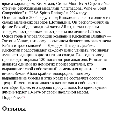
ярким характером. Килхоман, Сингл Молт Бэтч Стренгс был
отмечен серебряными медалями "International Wine & Spirit
Competition" и "USA Spirits Ratings" в 2024 году.
Основанный в 2005 году, завод Килхоман является одним из
самых маленьких заводов Шотландии. Он расположился на
ферме Роксайд в западной части Айлы, и стал первым
заводом, построенным на острове за последние 125 лет.
Основатель и управляющий компании Kilchoman Distillery —
Энтони Уиллс, которому в семейном бизнесе помогают жена
Кейти и трое сыновей — Джордж, Питер и Джеймс.
Kilchoman предоставляет каждому шанс увидеть, что значат
лучшие традиции в дистилляции солода. Ежегодно завод
производит порядка 120 тысяч литров алкоголя. Компания
является одними из немногих производителей, кто
выращивает свой собственный ячмень для приготовления
виски. Земли Айлы крайне плодородны, поэтому
выращивание ячменя в этих краях не составляет особого
труда. Ячмень высаживают в начале мая и собирают в
сентябре. Далее, его хорошо просушиваю. Во время сушки
ячмень теряет 13-14% от своей начальной массы.
Подробнее
Отзывы