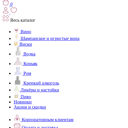
0
Весь каталог
Вино
Шампанское и игристые вина
Виски
Водка
Коньяк
Ром
Крепкий алкоголь
Ликёры и настойки
Пиво
Новинки
Акции и скидки
Корпоративным клиентам
Оплата и доставка