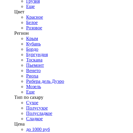
Грузия
Еще
Цвет
Красное
Белое
Розовое
Регион
Крым
Кубань
Бордо
Бургундия
Тоскана
Пьемонт
Венето
Риоха
Рибера дель Дуэро
Мозель
Еще
Тип по сахару
Сухое
Полусухое
Полусладкое
Сладкое
Цена
до 1000 руб