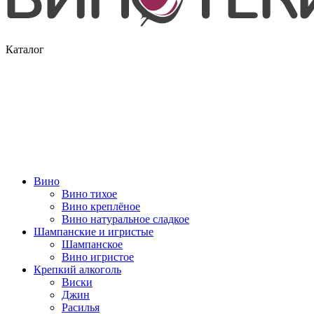
Каталог
Вино
Вино тихое
Вино креплёное
Вино натуральное сладкое
Шампанские и игристые
Шампанское
Вино игристое
Крепкий алкоголь
Виски
Джин
Расилья