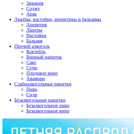
Зивания
Соджу
Арак
Ликёры, настойки, аперитивы и бальзамы
Аперитив
Ликеры
Настойки
Бальзам
Прочий алкоголь
Коктейль
Винный напиток
Саке
Сетю
Плодовое вино
Авамори
Слабоалкогольные напитки
Пиво
Сидр
Безалкогольные напитки
Безалкогольное пиво
Безалкогольное вино