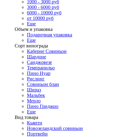
1000 - 3000 руб
3000 - 6000 руб
6000 - 10000 руб
от 10000 руб
Еще
Объем и упаковка
Подарочная упаковка
Еще
Сорт винограда
Каберне Совиньон
Шардоне
Санджовезе
Темпранильо
Пино Нуар
Рислинг
Совиньон блан
Шираз
Мальбек
Мерло
Пино Гриджио
Еще
Вид товара
Кьянти
Новозеландский совиньон
Портвейн