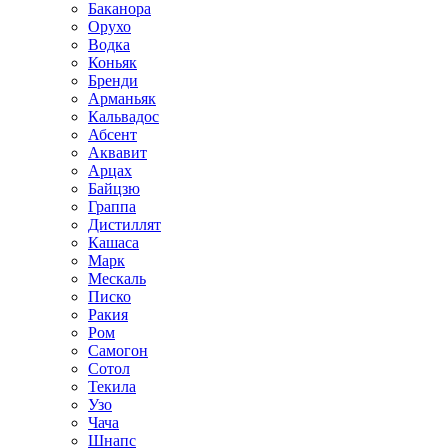
Баканора
Орухо
Водка
Коньяк
Бренди
Арманьяк
Кальвадос
Абсент
Аквавит
Арцах
Байцзю
Граппа
Дистиллят
Кашаса
Марк
Мескаль
Писко
Ракия
Ром
Самогон
Сотол
Текила
Узо
Чача
Шнапс