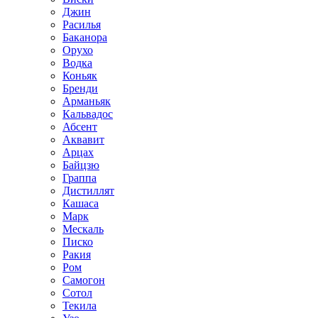
Джин
Расилья
Баканора
Орухо
Водка
Коньяк
Бренди
Арманьяк
Кальвадос
Абсент
Аквавит
Арцах
Байцзю
Граппа
Дистиллят
Кашаса
Марк
Мескаль
Писко
Ракия
Ром
Самогон
Сотол
Текила