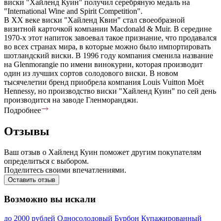
виски "Хайленд Куин" получил серебряную медаль на
"International Wine and Spirit Competition".
В XX веке виски "Хайленд Квин" стал своеобразной
визитной карточкой компании Macdonald & Muir. В середине
1970-х этот напиток завоевал такое признание, что продавался
во всех странах мира, в которые можно было импортировать
шотландский виски. В 1996 году компания сменила название
на Glenmorangie по имени винокурни, которая производит
один из лучших сортов солодового виски. В новом
тысячелетии бренд приобрела компания Louis Vuitton Moët
Hennessy, но производство виски "Хайленд Куин" по сей день
производится на заводе Гленморанджи.
Подробнее
Отзывы
Ваш отзыв о Хайленд Куин поможет другим покупателям
определиться с выбором.
Поделитесь своими впечатлениями.
Оставить отзыв
Возможно вы искали
до 2000 рублей
Односолодовый
Бурбон
Купажированный