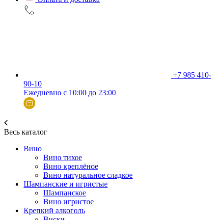
+7 985 410-
90-10
Ежедневно с 10:00 до 23:00
Весь каталог
Вино
Вино тихое
Вино креплёное
Вино натуральное сладкое
Шампанские и игристые
Шампанское
Вино игристое
Крепкий алкоголь
Виски