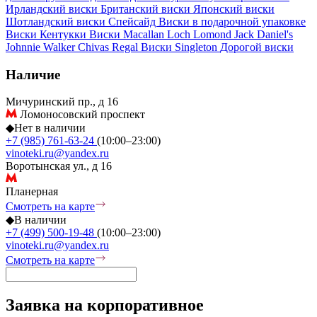
Ирландский виски
Британский виски
Японский виски
Шотландский виски
Спейсайд
Виски в подарочной упаковке
Виски Кентукки
Виски Macallan
Loch Lomond
Jack Daniel's
Johnnie Walker
Chivas Regal
Виски Singleton
Дорогой виски
Наличие
Мичуринский пр., д 16
Ломоносовский проспект
◆
Нет в наличии
+7 (985) 761-63-24
(10:00–23:00)
vinoteki.ru@yandex.ru
Воротынская ул., д 16
Планерная
Смотреть на карте
◆
В наличии
+7 (499) 500-19-48
(10:00–23:00)
vinoteki.ru@yandex.ru
Смотреть на карте
Заявка на корпоративное