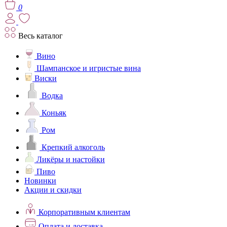
0
Весь каталог
Вино
Шампанское и игристые вина
Виски
Водка
Коньяк
Ром
Крепкий алкоголь
Ликёры и настойки
Пиво
Новинки
Акции и скидки
Корпоративным клиентам
Оплата и доставка