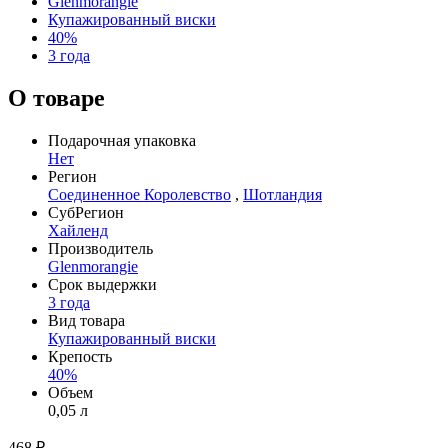
Glenmorangie
Купажированный виски
40%
3 года
О товаре
Подарочная упаковка
Нет
Регион
Соединенное Королевство
,
Шотландия
СубРегион
Хайленд
Производитель
Glenmorangie
Срок выдержки
3 года
Вид товара
Купажированный виски
Крепость
40%
Объем
0,05 л
468 ₽