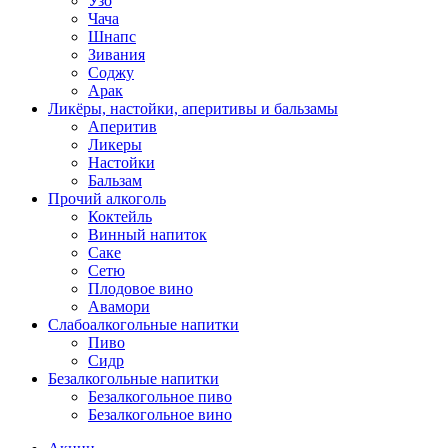
Узо
Чача
Шнапс
Зивания
Соджу
Арак
Ликёры, настойки, аперитивы и бальзамы
Аперитив
Ликеры
Настойки
Бальзам
Прочий алкоголь
Коктейль
Винный напиток
Саке
Сетю
Плодовое вино
Авамори
Слабоалкогольные напитки
Пиво
Сидр
Безалкогольные напитки
Безалкогольное пиво
Безалкогольное вино