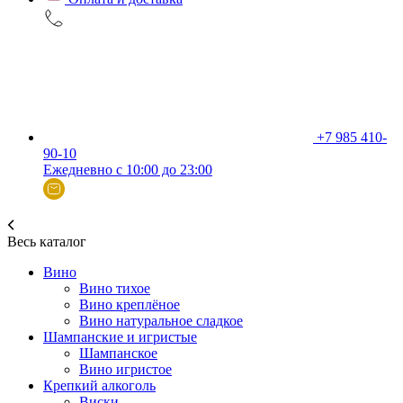
+7 985 410-
90-10
Ежедневно с 10:00 до 23:00
Весь каталог
Вино
Вино тихое
Вино креплёное
Вино натуральное сладкое
Шампанские и игристые
Шампанское
Вино игристое
Крепкий алкоголь
Виски