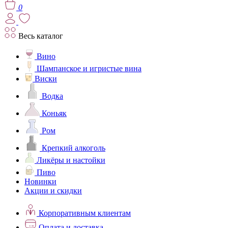
0
Весь каталог
Вино
Шампанское и игристые вина
Виски
Водка
Коньяк
Ром
Крепкий алкоголь
Ликёры и настойки
Пиво
Новинки
Акции и скидки
Корпоративным клиентам
Оплата и доставка