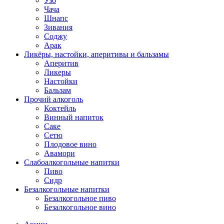
Узо
Чача
Шнапс
Зивания
Соджу
Арак
Ликёры, настойки, аперитивы и бальзамы
Аперитив
Ликеры
Настойки
Бальзам
Прочий алкоголь
Коктейль
Винный напиток
Саке
Сетю
Плодовое вино
Авамори
Слабоалкогольные напитки
Пиво
Сидр
Безалкогольные напитки
Безалкогольное пиво
Безалкогольное вино