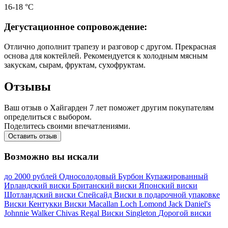
16-18 °С
Дегустационное сопровождение:
Отлично дополнит трапезу и разговор с другом. Прекрасная
основа для коктейлей. Рекомендуется к холодным мясным
закускам, сырам, фруктам, сухофруктам.
Отзывы
Ваш отзыв о Хайгарден 7 лет поможет другим покупателям
определиться с выбором.
Поделитесь своими впечатлениями.
Оставить отзыв
Возможно вы искали
до 2000 рублей
Односолодовый
Бурбон
Купажированный
Ирландский виски
Британский виски
Японский виски
Шотландский виски
Спейсайд
Виски в подарочной упаковке
Виски Кентукки
Виски Macallan
Loch Lomond
Jack Daniel's
Johnnie Walker
Chivas Regal
Виски Singleton
Дорогой виски