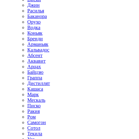
Джин
Расилья
Баканора
Орухо
Водка
Коньяк
Бренди
Арманьяк
Кальвадос
Абсент
Аквавит
Арцах
Байцзю
Граппа
Дистиллят
Кашаса
Марк
Мескаль
Писко
Ракия
Ром
Самогон
Сотол
Текила