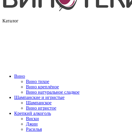
Каталог
Вино
Вино тихое
Вино креплёное
Вино натуральное сладкое
Шампанские и игристые
Шампанское
Вино игристое
Крепкий алкоголь
Виски
Джин
Расилья