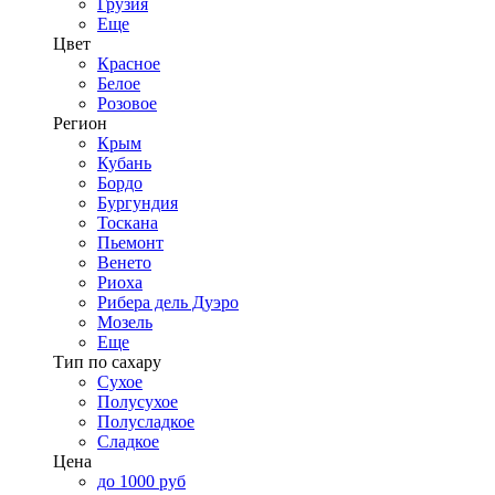
Грузия
Еще
Цвет
Красное
Белое
Розовое
Регион
Крым
Кубань
Бордо
Бургундия
Тоскана
Пьемонт
Венето
Риоха
Рибера дель Дуэро
Мозель
Еще
Тип по сахару
Сухое
Полусухое
Полусладкое
Сладкое
Цена
до 1000 руб