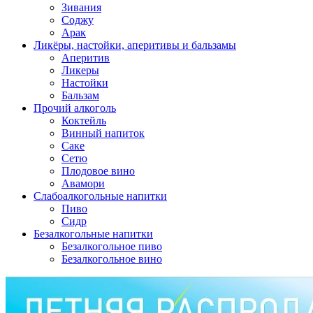
Зивания
Соджу
Арак
Ликёры, настойки, аперитивы и бальзамы
Аперитив
Ликеры
Настойки
Бальзам
Прочий алкоголь
Коктейль
Винный напиток
Саке
Сетю
Плодовое вино
Авамори
Слабоалкогольные напитки
Пиво
Сидр
Безалкогольные напитки
Безалкогольное пиво
Безалкогольное вино