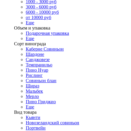
1000 - 3000 руб
3000 - 6000 руб
6000 - 10000 руб
от 10000 руб
Еще
Объем и упаковка
Подарочная упаковка
Еще
Сорт винограда
Каберне Совиньон
Шардоне
Санджовезе
Темпранильо
Пино Нуар
Рислинг
Совиньон блан
Шираз
Мальбек
Мерло
Пино Гриджио
Еще
Вид товара
Кьянти
Новозеландский совиньон
Портвейн