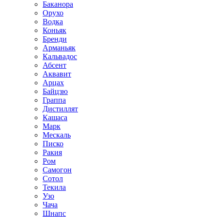
Баканора
Орухо
Водка
Коньяк
Бренди
Арманьяк
Кальвадос
Абсент
Аквавит
Арцах
Байцзю
Граппа
Дистиллят
Кашаса
Марк
Мескаль
Писко
Ракия
Ром
Самогон
Сотол
Текила
Узо
Чача
Шнапс