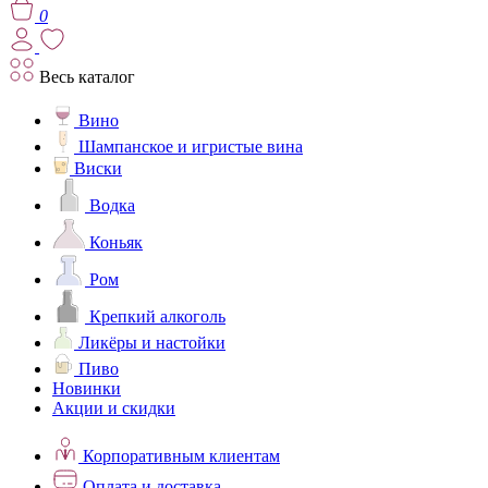
0
Весь каталог
Вино
Шампанское и игристые вина
Виски
Водка
Коньяк
Ром
Крепкий алкоголь
Ликёры и настойки
Пиво
Новинки
Акции и скидки
Корпоративным клиентам
Оплата и доставка