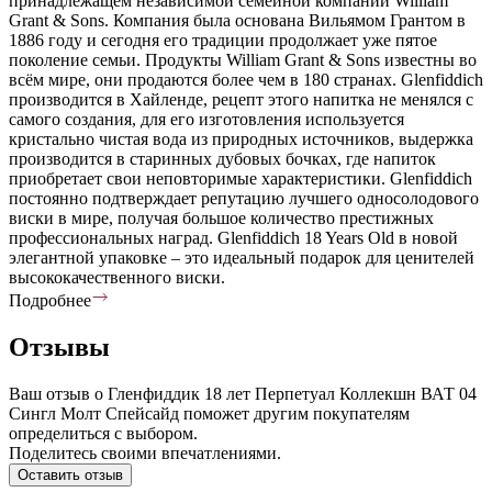
принадлежащем независимой семейной компании William
Grant & Sons. Компания была основана Вильямом Грантом в
1886 году и сегодня его традиции продолжает уже пятое
поколение семьи. Продукты William Grant & Sons известны во
всём мире, они продаются более чем в 180 странах. Glenfiddich
производится в Хайленде, рецепт этого напитка не менялся с
самого создания, для его изготовления используется
кристально чистая вода из природных источников, выдержка
производится в старинных дубовых бочках, где напиток
приобретает свои неповторимые характеристики. Glenfiddich
постоянно подтверждает репутацию лучшего односолодового
виски в мире, получая большое количество престижных
профессиональных наград. Glenfiddich 18 Years Old в новой
элегантной упаковке – это идеальный подарок для ценителей
высококачественного виски.
Подробнее
Отзывы
Ваш отзыв о Гленфиддик 18 лет Перпетуал Коллекшн ВАТ 04
Сингл Молт Спейсайд поможет другим покупателям
определиться с выбором.
Поделитесь своими впечатлениями.
Оставить отзыв