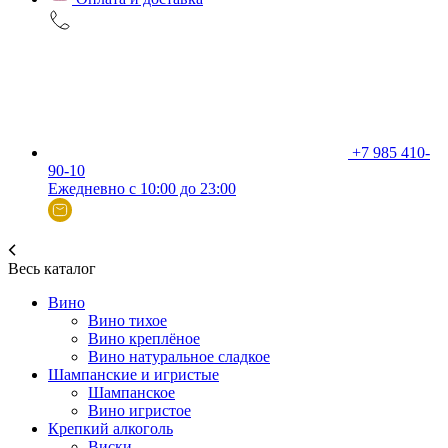
+7 985 410-
90-10
Ежедневно с 10:00 до 23:00
Весь каталог
Вино
Вино тихое
Вино креплёное
Вино натуральное сладкое
Шампанские и игристые
Шампанское
Вино игристое
Крепкий алкоголь
Виски