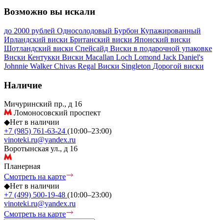
Возможно вы искали
до 2000 рублей
Односолодовый
Бурбон
Купажированный
Ирландский виски
Британский виски
Японский виски
Шотландский виски
Спейсайд
Виски в подарочной упаковке
Виски Кентукки
Виски Macallan
Loch Lomond
Jack Daniel's
Johnnie Walker
Chivas Regal
Виски Singleton
Дорогой виски
Наличие
Мичуринский пр., д 16
Ломоносовский проспект
◆
Нет в наличии
+7 (985) 761-63-24
(10:00–23:00)
vinoteki.ru@yandex.ru
Воротынская ул., д 16
Планерная
Смотреть на карте
◆
Нет в наличии
+7 (499) 500-19-48
(10:00–23:00)
vinoteki.ru@yandex.ru
Смотреть на карте