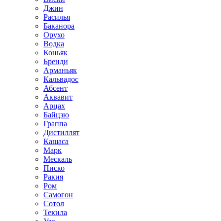
Джин
Расилья
Баканора
Орухо
Водка
Коньяк
Бренди
Арманьяк
Кальвадос
Абсент
Аквавит
Арцах
Байцзю
Граппа
Дистиллят
Кашаса
Марк
Мескаль
Писко
Ракия
Ром
Самогон
Сотол
Текила