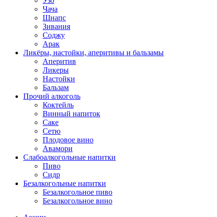
Узо
Чача
Шнапс
Зивания
Соджу
Арак
Ликёры, настойки, аперитивы и бальзамы
Аперитив
Ликеры
Настойки
Бальзам
Прочий алкоголь
Коктейль
Винный напиток
Саке
Сетю
Плодовое вино
Авамори
Слабоалкогольные напитки
Пиво
Сидр
Безалкогольные напитки
Безалкогольное пиво
Безалкогольное вино