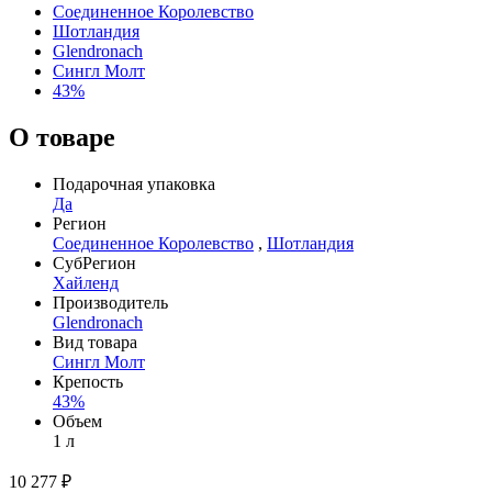
Соединенное Королевство
Шотландия
Glendronach
Сингл Молт
43%
О товаре
Подарочная упаковка
Да
Регион
Соединенное Королевство
,
Шотландия
СубРегион
Хайленд
Производитель
Glendronach
Вид товара
Сингл Молт
Крепость
43%
Объем
1 л
10 277 ₽