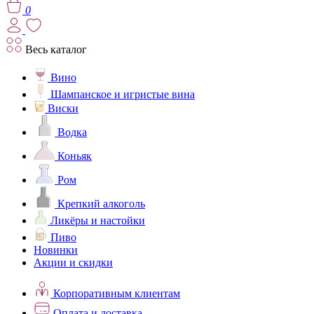
0
Весь каталог
Вино
Шампанское и игристые вина
Виски
Водка
Коньяк
Ром
Крепкий алкоголь
Ликёры и настойки
Пиво
Новинки
Акции и скидки
Корпоративным клиентам
Оплата и доставка