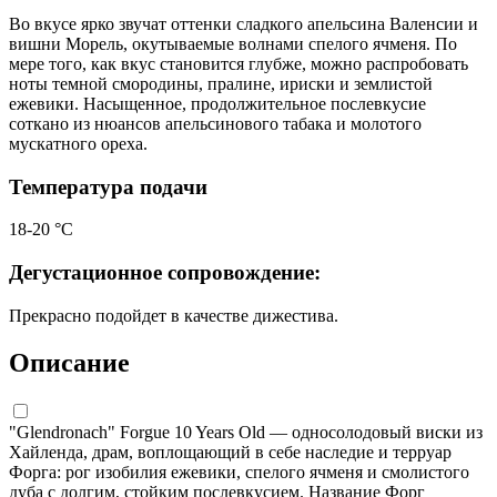
Во вкусе ярко звучат оттенки сладкого апельсина Валенсии и
вишни Морель, окутываемые волнами спелого ячменя. По
мере того, как вкус становится глубже, можно распробовать
ноты темной смородины, пралине, ириски и землистой
ежевики. Насыщенное, продолжительное послевкусие
соткано из нюансов апельсинового табака и молотого
мускатного ореха.
Температура подачи
18-20 °С
Дегустационное сопровождение:
Прекрасно подойдет в качестве дижестива.
Описание
"Glendronach" Forgue 10 Years Old — односолодовый виски из
Хайленда, драм, воплощающий в себе наследие и терруар
Форга: рог изобилия ежевики, спелого ячменя и смолистого
дуба с долгим, стойким послевкусием. Название Форг