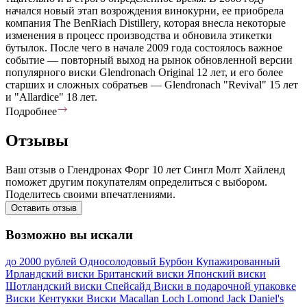
начался новый этап возрождения винокурни, ее приобрела
компания The BenRiach Distillery, которая внесла некоторые
изменения в процесс производства и обновила этикетки
бутылок. После чего в начале 2009 года состоялось важное
событие — повторный выход на рынок обновленной версии
популярного виски Glendronach Original 12 лет, и его более
старших и сложных собратьев — Glendronach "Revival" 15 лет
и "Allardice" 18 лет.
Подробнее
Отзывы
Ваш отзыв о Глендронах Форг 10 лет Сингл Молт Хайленд
поможет другим покупателям определиться с выбором.
Поделитесь своими впечатлениями.
Оставить отзыв
Возможно вы искали
до 2000 рублей
Односолодовый
Бурбон
Купажированный
Ирландский виски
Британский виски
Японский виски
Шотландский виски
Спейсайд
Виски в подарочной упаковке
Виски Кентукки
Виски Macallan
Loch Lomond
Jack Daniel's