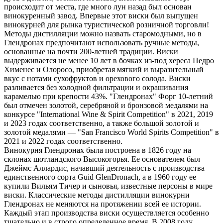
происходит от места, где много лун назад был основан
винокуренный завод. Впервые этот виски был выпущен
винокурней для рынка туристической розничной торговли!
Методы дистилляции можно назвать старомодными, но в
Глендронах предпочитают использовать ручные методы,
основанные на почти 200-летней традиции. Виски
выдерживается не менее 10 лет в бочках из-под хереса Педро
Хименес и Олоросо, приобретая мягкий и выразительный
вкус с нотами сухофруктов и орехового солода. Виски
разливается без холодной фильтрации и окрашивания
карамелью при крепости 43%. "Глендронах" Форг 10-летний
был отмечен золотой, серебряной и бронзовой медалями на
конкурсе "International Wine & Spirit Competition" в 2021, 2019
и 2023 годах соответственно, а также большой золотой и
золотой медалями — "San Francisco World Spirits Competition" в
2021 и 2022 годах соответственно.
Винокурня Глендронах была построена в 1826 году на
склонах шотландского Высокогорья. Ее основателем был
Джеймс Аллардис, начавший деятельность с производства
единственного сорта Guid GlenDronach, а в 1960 году ее
купили Вильям Тичер и сыновья, известные персоны в мире
виски. Классические методы дистилляции винокурни
Глендронах не меняются на протяжении всей ее истории.
Каждый этап производства виски осуществляется особенно
тщательно и в строго определенное время. В 2008 году