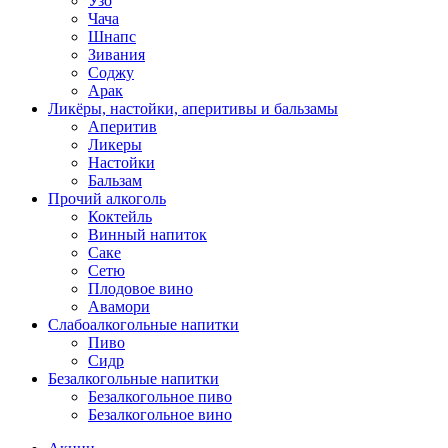
Узо
Чача
Шнапс
Зивания
Соджу
Арак
Ликёры, настойки, аперитивы и бальзамы
Аперитив
Ликеры
Настойки
Бальзам
Прочий алкоголь
Коктейль
Винный напиток
Саке
Сетю
Плодовое вино
Авамори
Слабоалкогольные напитки
Пиво
Сидр
Безалкогольные напитки
Безалкогольное пиво
Безалкогольное вино