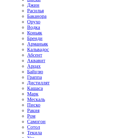
Джин
Расилья
Баканора
Орухо
Водка
Коньяк
Бренди
Арманьяк
Кальвадос
Абсент
Аквавит
Арцах
Байцзю
Граппа
Дистиллят
Кашаса
Марк
Мескаль
Писко
Ракия
Ром
Самогон
Сотол
Текила