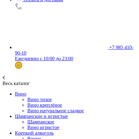
+7 985 410-
90-10
Ежедневно с 10:00 до 23:00
Весь каталог
Вино
Вино тихое
Вино креплёное
Вино натуральное сладкое
Шампанские и игристые
Шампанское
Вино игристое
Крепкий алкоголь
Виски