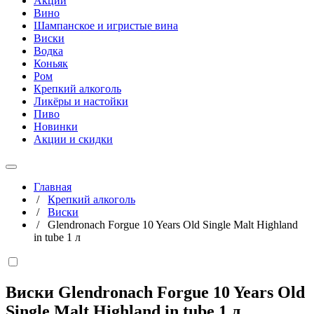
Акции
Вино
Шампанское и игристые вина
Виски
Водка
Коньяк
Ром
Крепкий алкоголь
Ликёры и настойки
Пиво
Новинки
Акции и скидки
Главная
/
Крепкий алкоголь
/
Виски
/
Glendronach Forgue 10 Years Old Single Malt Highland
in tube 1 л
Виски Glendronach Forgue 10 Years Old
Single Malt Highland in tube
1 л