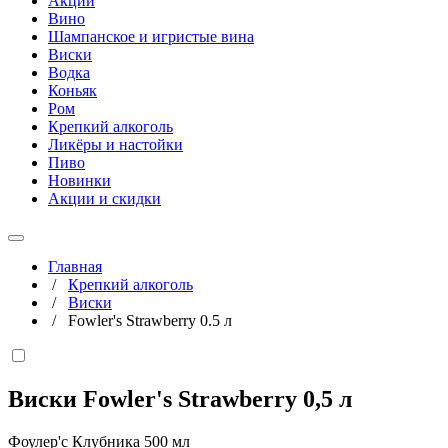
Акции
Вино
Шампанское и игристые вина
Виски
Водка
Коньяк
Ром
Крепкий алкоголь
Ликёры и настойки
Пиво
Новинки
Акции и скидки
Главная
/
Крепкий алкоголь
/
Виски
/
Fowler's Strawberry 0.5 л
Виски Fowler's Strawberry
0,5 л
Фоулер'с Клубника 500 мл