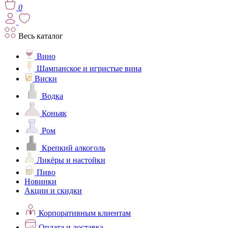
0
Весь каталог
Вино
Шампанское и игристые вина
Виски
Водка
Коньяк
Ром
Крепкий алкоголь
Ликёры и настойки
Пиво
Новинки
Акции и скидки
Корпоративным клиентам
Оплата и доставка