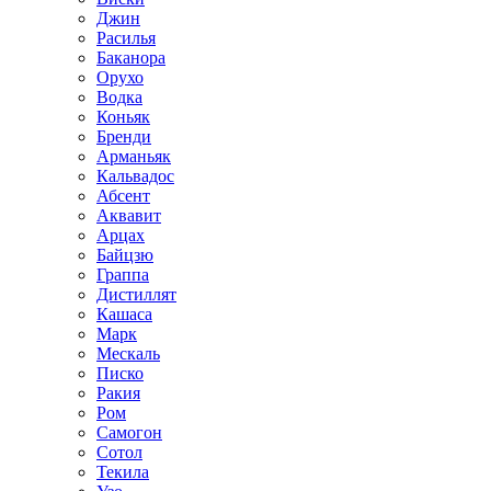
Джин
Расилья
Баканора
Орухо
Водка
Коньяк
Бренди
Арманьяк
Кальвадос
Абсент
Аквавит
Арцах
Байцзю
Граппа
Дистиллят
Кашаса
Марк
Мескаль
Писко
Ракия
Ром
Самогон
Сотол
Текила