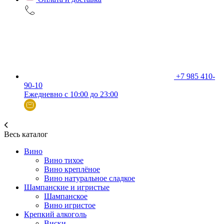
+7 985 410-
90-10
Ежедневно с 10:00 до 23:00
Весь каталог
Вино
Вино тихое
Вино креплёное
Вино натуральное сладкое
Шампанские и игристые
Шампанское
Вино игристое
Крепкий алкоголь
Виски