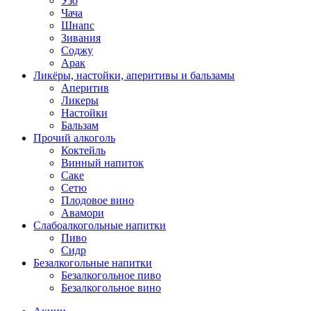
Узо
Чача
Шнапс
Зивания
Соджу
Арак
Ликёры, настойки, аперитивы и бальзамы
Аперитив
Ликеры
Настойки
Бальзам
Прочий алкоголь
Коктейль
Винный напиток
Саке
Сетю
Плодовое вино
Авамори
Слабоалкогольные напитки
Пиво
Сидр
Безалкогольные напитки
Безалкогольное пиво
Безалкогольное вино