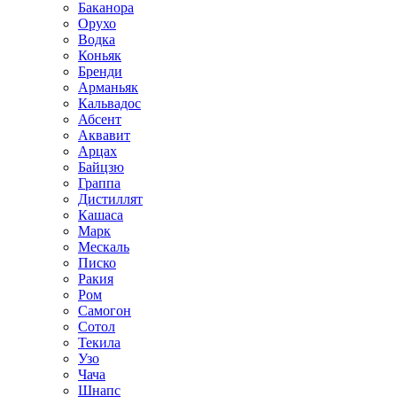
Баканора
Орухо
Водка
Коньяк
Бренди
Арманьяк
Кальвадос
Абсент
Аквавит
Арцах
Байцзю
Граппа
Дистиллят
Кашаса
Марк
Мескаль
Писко
Ракия
Ром
Самогон
Сотол
Текила
Узо
Чача
Шнапс