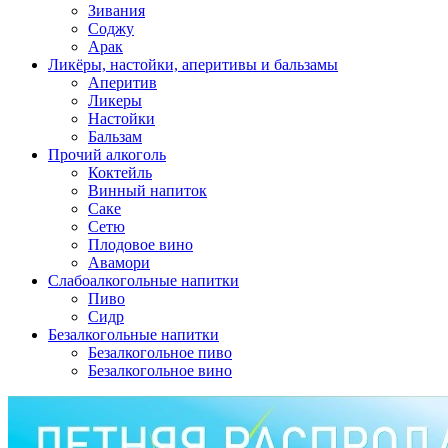
Зивания
Соджу
Арак
Ликёры, настойки, аперитивы и бальзамы
Аперитив
Ликеры
Настойки
Бальзам
Прочий алкоголь
Коктейль
Винный напиток
Саке
Сетю
Плодовое вино
Авамори
Слабоалкогольные напитки
Пиво
Сидр
Безалкогольные напитки
Безалкогольное пиво
Безалкогольное вино