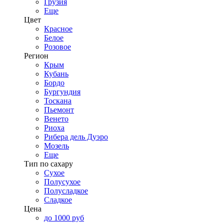
Грузия
Еще
Цвет
Красное
Белое
Розовое
Регион
Крым
Кубань
Бордо
Бургундия
Тоскана
Пьемонт
Венето
Риоха
Рибера дель Дуэро
Мозель
Еще
Тип по сахару
Сухое
Полусухое
Полусладкое
Сладкое
Цена
до 1000 руб