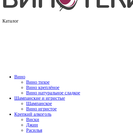
Каталог
Вино
Вино тихое
Вино креплёное
Вино натуральное сладкое
Шампанские и игристые
Шампанское
Вино игристое
Крепкий алкоголь
Виски
Джин
Расилья