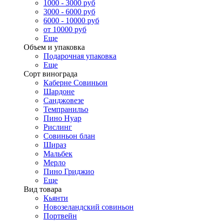
1000 - 3000 руб
3000 - 6000 руб
6000 - 10000 руб
от 10000 руб
Еще
Объем и упаковка
Подарочная упаковка
Еще
Сорт винограда
Каберне Совиньон
Шардоне
Санджовезе
Темпранильо
Пино Нуар
Рислинг
Совиньон блан
Шираз
Мальбек
Мерло
Пино Гриджио
Еще
Вид товара
Кьянти
Новозеландский совиньон
Портвейн