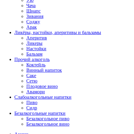
Узо
Чача
Шнапс
Зивания
Соджу
Арак
Ликёры, настойки, аперитивы и бальзамы
Аперитив
Ликеры
Настойки
Бальзам
Прочий алкоголь
Коктейль
Винный напиток
Саке
Сетю
Плодовое вино
Авамори
Слабоалкогольные напитки
Пиво
Сидр
Безалкогольные напитки
Безалкогольное пиво
Безалкогольное вино