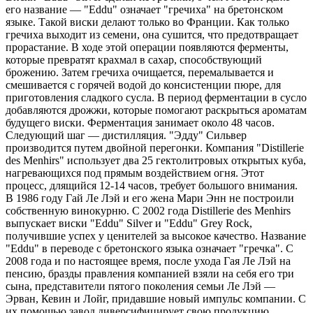
его название — "Eddu" означает "гречиха" на бретонском
языке. Такой виски делают только во Франции. Как только
гречиха выходит из семени, она сушится, что предотвращает
прорастание. В ходе этой операции появляются ферменты,
которые превратят крахмал в сахар, способствующий
брожению. Затем гречиха очищается, перемалывается и
смешивается с горячей водой до консистенции пюре, для
приготовления сладкого сусла. В период ферментации в сусло
добавляются дрожжи, которые помогают раскрыться ароматам
будущего виски. Ферментация занимает около 48 часов.
Следующий шаг — дистилляция. "Эдду" Сильвер
производится путем двойной перегонки. Компания "Distillerie
des Menhirs" использует два 25 гектолитровых открытых куба,
нагревающихся под прямым воздействием огня. Этот
процесс, длящийся 12-14 часов, требует большого внимания.
В 1986 году Гай Ле Лэй и его жена Мари Энн не построили
собственную винокурню. С 2002 года Distillerie des Menhirs
выпускает виски "Eddu" Silver и "Eddu" Grey Rock,
получившие успех у ценителей за высокое качество. Название
"Eddu" в переводе с бретонского языка означает "гречка". С
2008 года и по настоящее время, после ухода Гая Ле Лэй на
пенсию, бразды правления компанией взяли на себя его три
сына, представители пятого поколения семьи Ле Лэй —
Эрван, Кевин и Лойг, придавшие новый импульс компании. С
их помощью завод диверсифицирует свою продукцию,