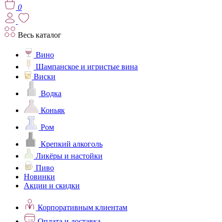
0
Весь каталог
Вино
Шампанское и игристые вина
Виски
Водка
Коньяк
Ром
Крепкий алкоголь
Ликёры и настойки
Пиво
Новинки
Акции и скидки
Корпоративным клиентам
Оплата и доставка