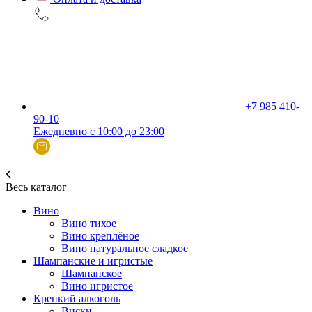
+7 985 410-
90-10
Ежедневно с 10:00 до 23:00
Весь каталог
Вино
Вино тихое
Вино креплёное
Вино натуральное сладкое
Шампанские и игристые
Шампанское
Вино игристое
Крепкий алкоголь
Виски