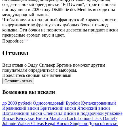
создается новый бренд виски "Ed Gwenn", строится новая
винокурня и в 2020 году Distillerie des Menhirs выходит на
международный рынок.
Чтобы получить подлинный французский характер, виски
выдерживают во французских дубовых бочках из-под
коньяка. Эти бочки из пористой древесины придают виски
прекрасные аромат, вкус и цвет.
Подробнее
Отзывы
Ваш отзыв о Эдду Сильвер Бретань поможет другим
покупателям определиться с выбором.
Поделитесь своими впечатлениями.
Оставить отзыв
Возможно вы искали
до 2000 рублей
Односолодовый
Бурбон
Купажированный
Ирландский виски
Британский виски
Японский виски
Шотландский виски
Спейсайд
Виски в подарочной упаковке
Виски Кентукки
Виски Macallan
Loch Lomond
Jack Daniel's
Johnnie Walker
Chivas Regal
Виски Singleton
Дорогой виски