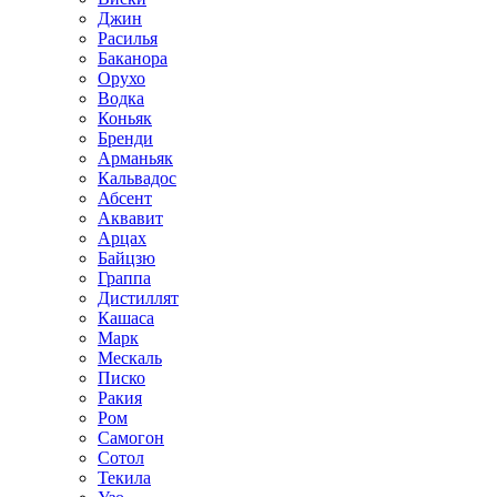
Джин
Расилья
Баканора
Орухо
Водка
Коньяк
Бренди
Арманьяк
Кальвадос
Абсент
Аквавит
Арцах
Байцзю
Граппа
Дистиллят
Кашаса
Марк
Мескаль
Писко
Ракия
Ром
Самогон
Сотол
Текила