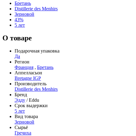
Бретань
Distillerie des Menhirs
Зерновой
43%
5 лет
О товаре
Подарочная упаковка
Да
Регион
Франция
,
Бретань
Аппелласьон
Bretagne IGP
Производитель
Distillerie des Menhirs
Бренд
Эдду
/ Eddu
Срок выдержки
5 лет
Вид товара
Зерновой
Сырьё
Гречиха