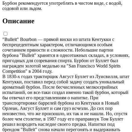
Бурбон рекомендуется употреблять в чистом виде, с водой,
содовой или льдом.
Описание
"Bulleit" Bourbon — прямой виски из штата Кентукки с
беспрецедентным характером, отличающимся особым
сочетанием пряности и сложности. Небольшие партии
бурбона "Bulleit" хранятся в одноэтажных складах, в условиях,
пригодных для созревания спирта. Бурбон от Буллет был
награжден золотой медалью на "San Francisco World Spirits
Competition" в 2004 году.
В 1830-х годах трактирщик Август Буллет из Луисвилля, штат
Кентукки, поставил перед собой задачу создать уникальный
ароматный бурбон. После бесчисленных мелкосерийных
испытаний, он все-таки создал именно такой бурбон, который
бы отвечал его представлениям о напитке. При
транспортировке баррелей бурбона из Кентукки в Новый
Орлеан, Август Буллет и сам груз исчезли. До сих пор
неизвестно, что же произошло, их так и не нашли. Но, спустя
более чем столетие, в 1987 году его праправнук Том Буллет
решил возродить наследие своего предка. Напитки под
брендом "Bulleit" снова начали перегонять и выдерживать