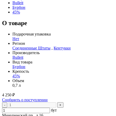
Bulleit
Бурбон
45%
О товаре
Подарочная упаковка
Нет
Регион
Соединенные Штаты
,
Кентукки
Производитель
Bulleit
Вид товара
Бурбон
Крепость
45%
Объем
0,7 л
4 250 ₽
Сообщить о поступлении
-
+
бут
Мичуринский пр., д 16