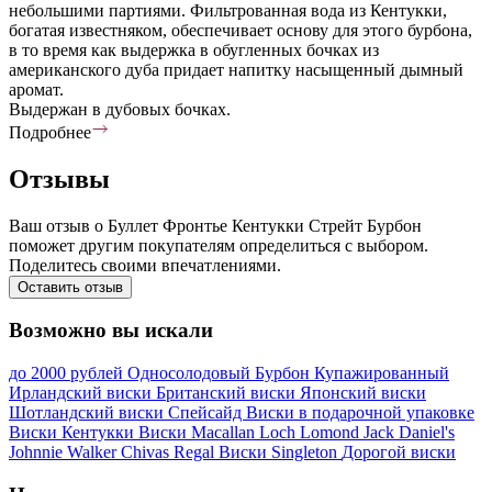
небольшими партиями. Фильтрованная вода из Кентукки,
богатая известняком, обеспечивает основу для этого бурбона,
в то время как выдержка в обугленных бочках из
американского дуба придает напитку насыщенный дымный
аромат.
Выдержан в дубовых бочках.
Подробнее
Отзывы
Ваш отзыв о Буллет Фронтье Кентукки Стрейт Бурбон
поможет другим покупателям определиться с выбором.
Поделитесь своими впечатлениями.
Оставить отзыв
Возможно вы искали
до 2000 рублей
Односолодовый
Бурбон
Купажированный
Ирландский виски
Британский виски
Японский виски
Шотландский виски
Спейсайд
Виски в подарочной упаковке
Виски Кентукки
Виски Macallan
Loch Lomond
Jack Daniel's
Johnnie Walker
Chivas Regal
Виски Singleton
Дорогой виски