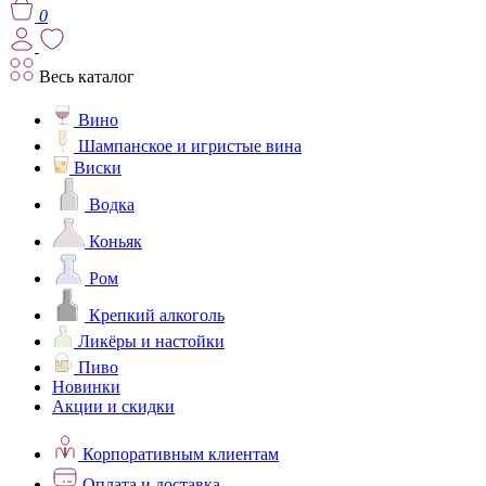
0
Весь каталог
Вино
Шампанское и игристые вина
Виски
Водка
Коньяк
Ром
Крепкий алкоголь
Ликёры и настойки
Пиво
Новинки
Акции и скидки
Корпоративным клиентам
Оплата и доставка