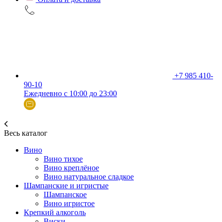
+7 985 410-
90-10
Ежедневно с 10:00 до 23:00
Весь каталог
Вино
Вино тихое
Вино креплёное
Вино натуральное сладкое
Шампанские и игристые
Шампанское
Вино игристое
Крепкий алкоголь
Виски