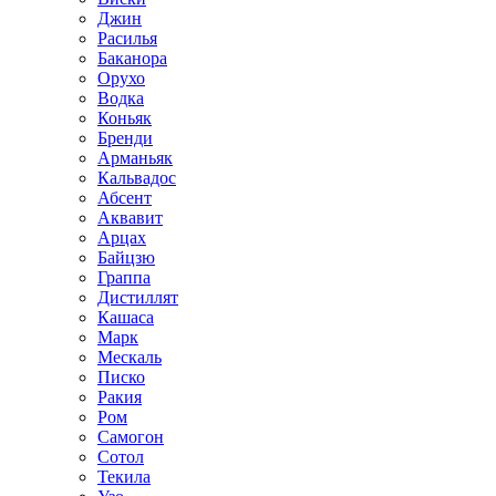
Джин
Расилья
Баканора
Орухо
Водка
Коньяк
Бренди
Арманьяк
Кальвадос
Абсент
Аквавит
Арцах
Байцзю
Граппа
Дистиллят
Кашаса
Марк
Мескаль
Писко
Ракия
Ром
Самогон
Сотол
Текила