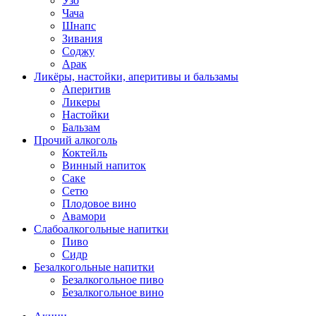
Узо
Чача
Шнапс
Зивания
Соджу
Арак
Ликёры, настойки, аперитивы и бальзамы
Аперитив
Ликеры
Настойки
Бальзам
Прочий алкоголь
Коктейль
Винный напиток
Саке
Сетю
Плодовое вино
Авамори
Слабоалкогольные напитки
Пиво
Сидр
Безалкогольные напитки
Безалкогольное пиво
Безалкогольное вино