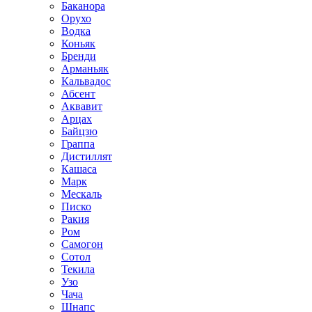
Баканора
Орухо
Водка
Коньяк
Бренди
Арманьяк
Кальвадос
Абсент
Аквавит
Арцах
Байцзю
Граппа
Дистиллят
Кашаса
Марк
Мескаль
Писко
Ракия
Ром
Самогон
Сотол
Текила
Узо
Чача
Шнапс