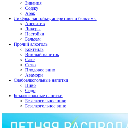
Зивания
Соджу
Арак
Ликёры, настойки, аперитивы и бальзамы
Аперитив
Ликеры
Настойки
Бальзам
Прочий алкоголь
Коктейль
Винный напиток
Саке
Сетю
Плодовое вино
Авамори
Слабоалкогольные напитки
Пиво
Сидр
Безалкогольные напитки
Безалкогольное пиво
Безалкогольное вино