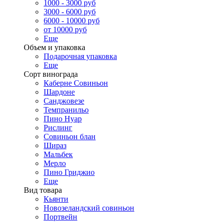
1000 - 3000 руб
3000 - 6000 руб
6000 - 10000 руб
от 10000 руб
Еще
Объем и упаковка
Подарочная упаковка
Еще
Сорт винограда
Каберне Совиньон
Шардоне
Санджовезе
Темпранильо
Пино Нуар
Рислинг
Совиньон блан
Шираз
Мальбек
Мерло
Пино Гриджио
Еще
Вид товара
Кьянти
Новозеландский совиньон
Портвейн