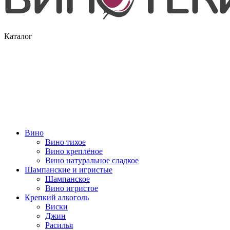
Каталог
Вино
Вино тихое
Вино креплёное
Вино натуральное сладкое
Шампанские и игристые
Шампанское
Вино игристое
Крепкий алкоголь
Виски
Джин
Расилья