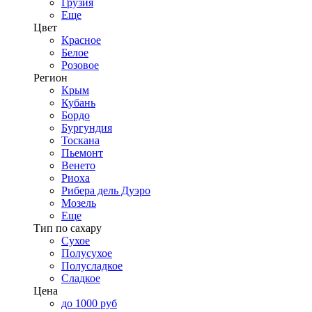
Грузия
Еще
Цвет
Красное
Белое
Розовое
Регион
Крым
Кубань
Бордо
Бургундия
Тоскана
Пьемонт
Венето
Риоха
Рибера дель Дуэро
Мозель
Еще
Тип по сахару
Сухое
Полусухое
Полусладкое
Сладкое
Цена
до 1000 руб