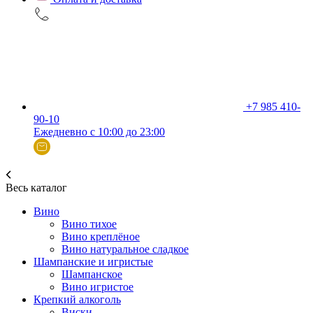
+7 985 410-
90-10
Ежедневно с 10:00 до 23:00
Весь каталог
Вино
Вино тихое
Вино креплёное
Вино натуральное сладкое
Шампанские и игристые
Шампанское
Вино игристое
Крепкий алкоголь
Виски