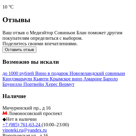
10 °С
Отзывы
Ваш отзыв о Медиэйтор Совиньон Блан поможет другим
покупателям определиться с выбором.
Поделитесь своими впечатлениями.
Оставить отзыв
Возможно вы искали
до 1000 рублей
Вино в подарок
Новозеландский совиньон
Киндзмараули
Кьянти
Крымское вино
Амароне
Бароло
Брунелло
Портвейн
Херес
Вермут
Наличие
Мичуринский пр., д 16
Ломоносовский проспект
◆
Нет в наличии
+7 (985) 761-63-24
(10:00–23:00)
vinoteki.ru@yandex.ru
Воротынская ул., д 16