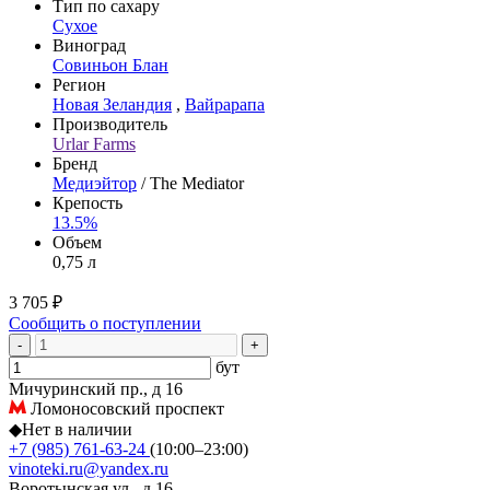
Тип по сахару
Сухое
Виноград
Совиньон Блан
Регион
Новая Зеландия
,
Вайрарапа
Производитель
Urlar Farms
Бренд
Медиэйтор
/ The Mediator
Крепость
13.5%
Объем
0,75 л
3 705 ₽
Сообщить о поступлении
-
+
бут
Мичуринский пр., д 16
Ломоносовский проспект
◆
Нет в наличии
+7 (985) 761-63-24
(10:00–23:00)
vinoteki.ru@yandex.ru
Воротынская ул., д 16