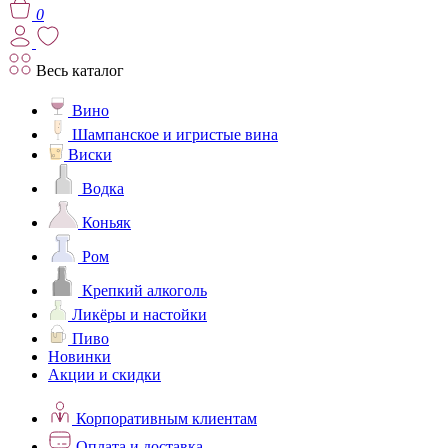
0
Весь каталог
Вино
Шампанское и игристые вина
Виски
Водка
Коньяк
Ром
Крепкий алкоголь
Ликёры и настойки
Пиво
Новинки
Акции и скидки
Корпоративным клиентам
Оплата и доставка