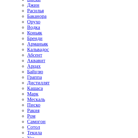
Джин
Расилья
Баканора
Орухо
Водка
Коньяк
Бренди
Арманьяк
Кальвадос
Абсент
Аквавит
Арцах
Байцзю
Граппа
Дистиллят
Кашаса
Марк
Мескаль
Писко
Ракия
Ром
Самогон
Сотол
Текила