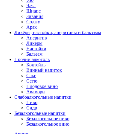
Узо
Чача
Шнапс
Зивания
Соджу
Арак
Ликёры, настойки, аперитивы и бальзамы
Аперитив
Ликеры
Настойки
Бальзам
Прочий алкоголь
Коктейль
Винный напиток
Саке
Сетю
Плодовое вино
Авамори
Слабоалкогольные напитки
Пиво
Сидр
Безалкогольные напитки
Безалкогольное пиво
Безалкогольное вино