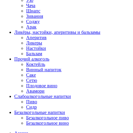
Узо
Чача
Шнапс
Зивания
Соджу
Арак
Ликёры, настойки, аперитивы и бальзамы
Аперитив
Ликеры
Настойки
Бальзам
Прочий алкоголь
Коктейль
Винный напиток
Саке
Сетю
Плодовое вино
Авамори
Слабоалкогольные напитки
Пиво
Сидр
Безалкогольные напитки
Безалкогольное пиво
Безалкогольное вино