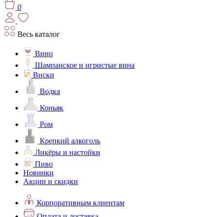
0
Весь каталог
Вино
Шампанское и игристые вина
Виски
Водка
Коньяк
Ром
Крепкий алкоголь
Ликёры и настойки
Пиво
Новинки
Акции и скидки
Корпоративным клиентам
Оплата и доставка