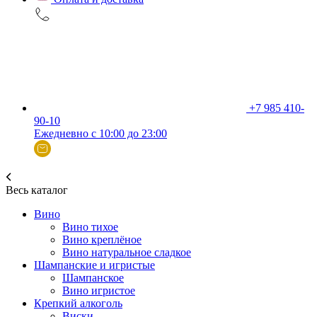
+7 985 410-
90-10
Ежедневно с 10:00 до 23:00
Весь каталог
Вино
Вино тихое
Вино креплёное
Вино натуральное сладкое
Шампанские и игристые
Шампанское
Вино игристое
Крепкий алкоголь
Виски