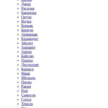
Джин
Расилья
Баканора
Орухо
Водка
Коньяк
Бренди
Арманьяк
Кальвадос
Абсент
Аквавит
Арцах
Байцзю
Граппа
Дистиллят
Кашаса
Марк
Мескаль
Писко
Ракия
Ром
Самогон
Сотол
Текила