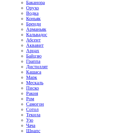
Баканора
Орухо
Водка
Коньяк
Бренди
Арманьяк
Кальвадос
Абсент
Аквавит
Арцах
Байцзю
Граппа
Дистиллят
Кашаса
Марк
Мескаль
Писко
Ракия
Ром
Самогон
Сотол
Текила
Узо
Чача
Шнапс