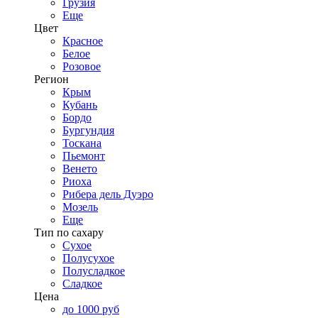
Грузия
Еще
Цвет
Красное
Белое
Розовое
Регион
Крым
Кубань
Бордо
Бургундия
Тоскана
Пьемонт
Венето
Риоха
Рибера дель Дуэро
Мозель
Еще
Тип по сахару
Сухое
Полусухое
Полусладкое
Сладкое
Цена
до 1000 руб