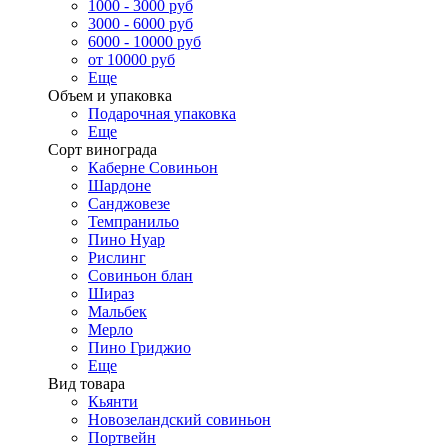
1000 - 3000 руб
3000 - 6000 руб
6000 - 10000 руб
от 10000 руб
Еще
Объем и упаковка
Подарочная упаковка
Еще
Сорт винограда
Каберне Совиньон
Шардоне
Санджовезе
Темпранильо
Пино Нуар
Рислинг
Совиньон блан
Шираз
Мальбек
Мерло
Пино Гриджио
Еще
Вид товара
Кьянти
Новозеландский совиньон
Портвейн