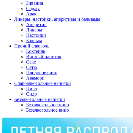
Зивания
Соджу
Арак
Ликёры, настойки, аперитивы и бальзамы
Аперитив
Ликеры
Настойки
Бальзам
Прочий алкоголь
Коктейль
Винный напиток
Саке
Сетю
Плодовое вино
Авамори
Слабоалкогольные напитки
Пиво
Сидр
Безалкогольные напитки
Безалкогольное пиво
Безалкогольное вино