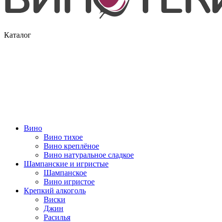
Каталог
Вино
Вино тихое
Вино креплёное
Вино натуральное сладкое
Шампанские и игристые
Шампанское
Вино игристое
Крепкий алкоголь
Виски
Джин
Расилья