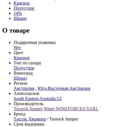
Красное
Полусухое
14%
Шираз
О товаре
Подарочная упаковка
Нет
Цвет
Красное
Тип по сахару
Полусухое
Виноград
Шираз
Регион
Австралия
,
Юго-Восточная Австралия
Аппелласьон
South Eastern Australia GI
Производитель
Tussock Jumper Wines WINEFORCES SARL
Бренд
Тассок Джампер
/ Tussock Jumper
Срок выдержки