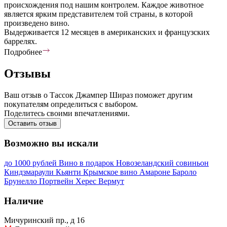
происхождения под нашим контролем. Каждое животное
является ярким представителем той страны, в которой
произведено вино.
Выдерживается 12 месяцев в американских и французских
баррелях.
Подробнее
Отзывы
Ваш отзыв о Тассок Джампер Шираз поможет другим
покупателям определиться с выбором.
Поделитесь своими впечатлениями.
Оставить отзыв
Возможно вы искали
до 1000 рублей
Вино в подарок
Новозеландский совиньон
Киндзмараули
Кьянти
Крымское вино
Амароне
Бароло
Брунелло
Портвейн
Херес
Вермут
Наличие
Мичуринский пр., д 16