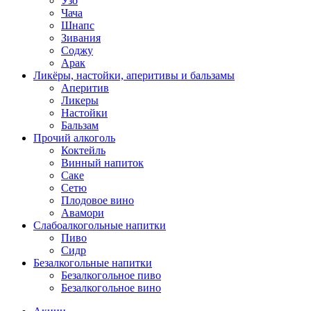
Узо
Чача
Шнапс
Зивания
Соджу
Арак
Ликёры, настойки, аперитивы и бальзамы
Аперитив
Ликеры
Настойки
Бальзам
Прочий алкоголь
Коктейль
Винный напиток
Саке
Сетю
Плодовое вино
Авамори
Слабоалкогольные напитки
Пиво
Сидр
Безалкогольные напитки
Безалкогольное пиво
Безалкогольное вино