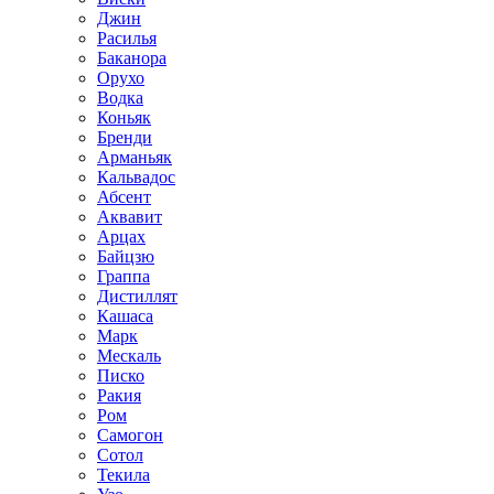
Джин
Расилья
Баканора
Орухо
Водка
Коньяк
Бренди
Арманьяк
Кальвадос
Абсент
Аквавит
Арцах
Байцзю
Граппа
Дистиллят
Кашаса
Марк
Мескаль
Писко
Ракия
Ром
Самогон
Сотол
Текила