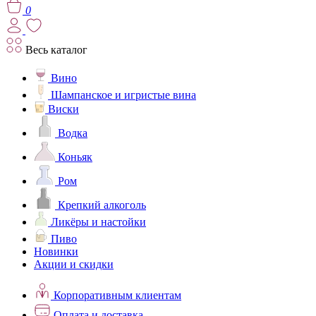
0
Весь каталог
Вино
Шампанское и игристые вина
Виски
Водка
Коньяк
Ром
Крепкий алкоголь
Ликёры и настойки
Пиво
Новинки
Акции и скидки
Корпоративным клиентам
Оплата и доставка