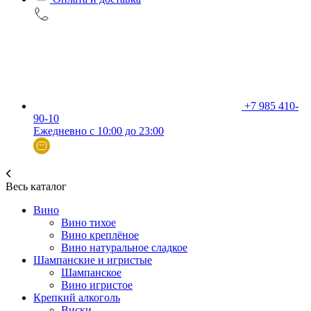
+7 985 410-
90-10
Ежедневно с 10:00 до 23:00
Весь каталог
Вино
Вино тихое
Вино креплёное
Вино натуральное сладкое
Шампанские и игристые
Шампанское
Вино игристое
Крепкий алкоголь
Виски