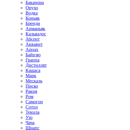
Баканора
Орухо
Водка
Коньяк
Бренди
Арманьяк
Кальвадос
Абсент
Аквавит
Арцах
Байцзю
Граппа
Дистиллят
Кашаса
Марк
Мескаль
Писко
Ракия
Ром
Самогон
Сотол
Текила
Узо
Чача
Шнапс