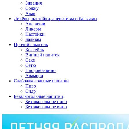
Зивания
Соджу
Арак
Ликёры, настойки, аперитивы и бальзамы
Аперитив
Ликеры
Настойки
Бальзам
Прочий алкоголь
Коктейль
Винный напиток
Саке
Сетю
Плодовое вино
Авамори
Слабоалкогольные напитки
Пиво
Сидр
Безалкогольные напитки
Безалкогольное пиво
Безалкогольное вино