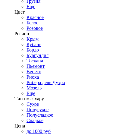
Грузия
Еще
Цвет
Красное
Белое
Розовое
Регион
Крым
Кубань
Бордо
Бургундия
Тоскана
Пьемонт
Венето
Риоха
Рибера дель Дуэро
Мозель
Еще
Тип по сахару
Сухое
Полусухое
Полусладкое
Сладкое
Цена
до 1000 руб