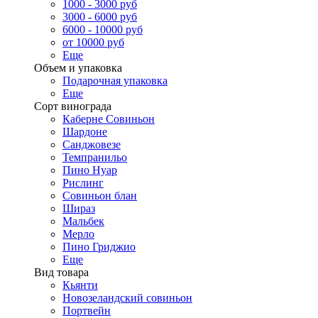
1000 - 3000 руб
3000 - 6000 руб
6000 - 10000 руб
от 10000 руб
Еще
Объем и упаковка
Подарочная упаковка
Еще
Сорт винограда
Каберне Совиньон
Шардоне
Санджовезе
Темпранильо
Пино Нуар
Рислинг
Совиньон блан
Шираз
Мальбек
Мерло
Пино Гриджио
Еще
Вид товара
Кьянти
Новозеландский совиньон
Портвейн