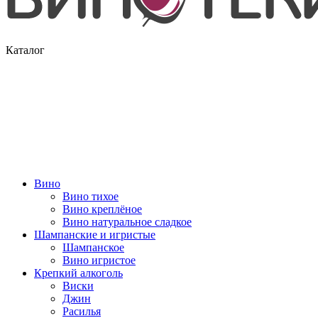
Каталог
Вино
Вино тихое
Вино креплёное
Вино натуральное сладкое
Шампанские и игристые
Шампанское
Вино игристое
Крепкий алкоголь
Виски
Джин
Расилья