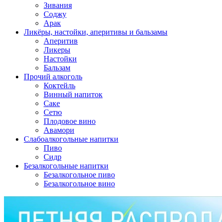
Зивания
Соджу
Арак
Ликёры, настойки, аперитивы и бальзамы
Аперитив
Ликеры
Настойки
Бальзам
Прочий алкоголь
Коктейль
Винный напиток
Саке
Сетю
Плодовое вино
Авамори
Слабоалкогольные напитки
Пиво
Сидр
Безалкогольные напитки
Безалкогольное пиво
Безалкогольное вино