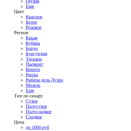
Грузия
Еще
Цвет
Красное
Белое
Розовое
Регион
Крым
Кубань
Бордо
Бургундия
Тоскана
Пьемонт
Венето
Риоха
Рибера дель Дуэро
Мозель
Еще
Тип по сахару
Сухое
Полусухое
Полусладкое
Сладкое
Цена
до 1000 руб