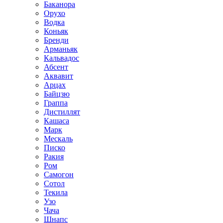
Баканора
Орухо
Водка
Коньяк
Бренди
Арманьяк
Кальвадос
Абсент
Аквавит
Арцах
Байцзю
Граппа
Дистиллят
Кашаса
Марк
Мескаль
Писко
Ракия
Ром
Самогон
Сотол
Текила
Узо
Чача
Шнапс