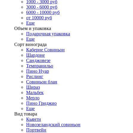
1000 - 3000 руб
3000 - 6000 руб
6000 - 10000 руб
от 10000 руб
Еще
Объем и упаковка
Подарочная упаковка
Еще
Сорт винограда
Каберне Совиньон
Шардоне
Санджовезе
Темпранильо
Пино Нуар
Рислинг
Совиньон блан
Шираз
Мальбек
Мерло
Пино Гриджио
Еще
Вид товара
Кьянти
Новозеландский совиньон
Портвейн