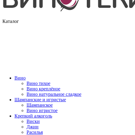
Каталог
Вино
Вино тихое
Вино креплёное
Вино натуральное сладкое
Шампанские и игристые
Шампанское
Вино игристое
Крепкий алкоголь
Виски
Джин
Расилья