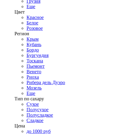
Грузия
Еще
Цвет
Красное
Белое
Розовое
Регион
Крым
Кубань
Бордо
Бургундия
Тоскана
Пьемонт
Венето
Риоха
Рибера дель Дуэро
Мозель
Еще
Тип по сахару
Сухое
Полусухое
Полусладкое
Сладкое
Цена
до 1000 руб