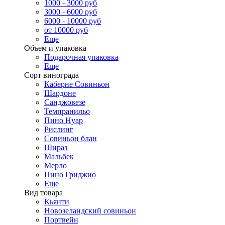
1000 - 3000 руб
3000 - 6000 руб
6000 - 10000 руб
от 10000 руб
Еще
Объем и упаковка
Подарочная упаковка
Еще
Сорт винограда
Каберне Совиньон
Шардоне
Санджовезе
Темпранильо
Пино Нуар
Рислинг
Совиньон блан
Шираз
Мальбек
Мерло
Пино Гриджио
Еще
Вид товара
Кьянти
Новозеландский совиньон
Портвейн