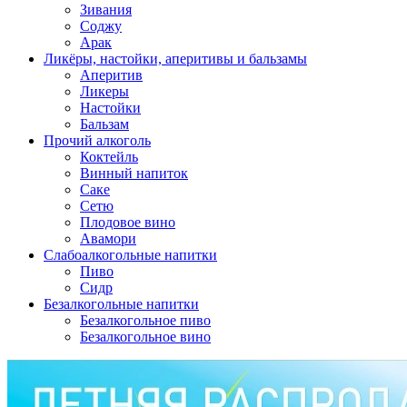
Зивания
Соджу
Арак
Ликёры, настойки, аперитивы и бальзамы
Аперитив
Ликеры
Настойки
Бальзам
Прочий алкоголь
Коктейль
Винный напиток
Саке
Сетю
Плодовое вино
Авамори
Слабоалкогольные напитки
Пиво
Сидр
Безалкогольные напитки
Безалкогольное пиво
Безалкогольное вино