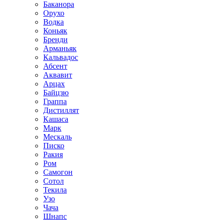
Баканора
Орухо
Водка
Коньяк
Бренди
Арманьяк
Кальвадос
Абсент
Аквавит
Арцах
Байцзю
Граппа
Дистиллят
Кашаса
Марк
Мескаль
Писко
Ракия
Ром
Самогон
Сотол
Текила
Узо
Чача
Шнапс