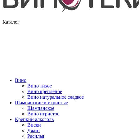
Каталог
Вино
Вино тихое
Вино креплёное
Вино натуральное сладкое
Шампанские и игристые
Шампанское
Вино игристое
Крепкий алкоголь
Виски
Джин
Расилья