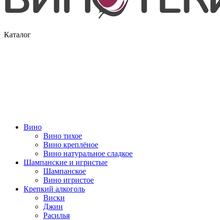
Каталог
Вино
Вино тихое
Вино креплёное
Вино натуральное сладкое
Шампанские и игристые
Шампанское
Вино игристое
Крепкий алкоголь
Виски
Джин
Расилья