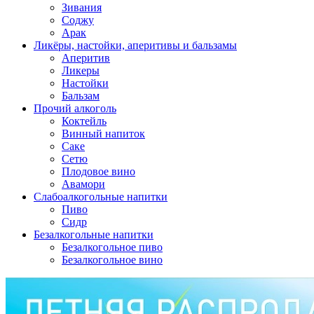
Зивания
Соджу
Арак
Ликёры, настойки, аперитивы и бальзамы
Аперитив
Ликеры
Настойки
Бальзам
Прочий алкоголь
Коктейль
Винный напиток
Саке
Сетю
Плодовое вино
Авамори
Слабоалкогольные напитки
Пиво
Сидр
Безалкогольные напитки
Безалкогольное пиво
Безалкогольное вино