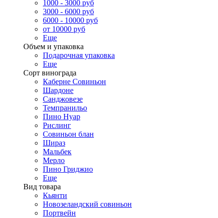
1000 - 3000 руб
3000 - 6000 руб
6000 - 10000 руб
от 10000 руб
Еще
Объем и упаковка
Подарочная упаковка
Еще
Сорт винограда
Каберне Совиньон
Шардоне
Санджовезе
Темпранильо
Пино Нуар
Рислинг
Совиньон блан
Шираз
Мальбек
Мерло
Пино Гриджио
Еще
Вид товара
Кьянти
Новозеландский совиньон
Портвейн