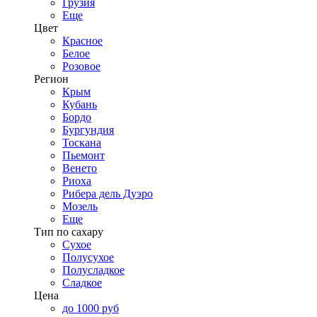
Грузия
Еще
Цвет
Красное
Белое
Розовое
Регион
Крым
Кубань
Бордо
Бургундия
Тоскана
Пьемонт
Венето
Риоха
Рибера дель Дуэро
Мозель
Еще
Тип по сахару
Сухое
Полусухое
Полусладкое
Сладкое
Цена
до 1000 руб