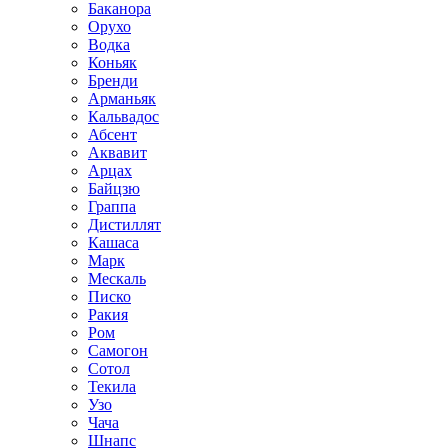
Баканора
Орухо
Водка
Коньяк
Бренди
Арманьяк
Кальвадос
Абсент
Аквавит
Арцах
Байцзю
Граппа
Дистиллят
Кашаса
Марк
Мескаль
Писко
Ракия
Ром
Самогон
Сотол
Текила
Узо
Чача
Шнапс