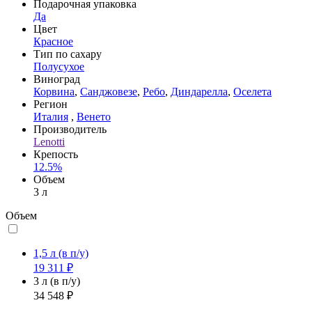
Подарочная упаковка
Да
Цвет
Красное
Тип по сахару
Полусухое
Виноград
Корвина
,
Санджовезе
,
Ребо
,
Диндарелла
,
Оселета
Регион
Италия
,
Венето
Производитель
Lenotti
Крепость
12.5%
Объем
3 л
Объем
1,5 л
(в п/у)
19 311 ₽
3 л
(в п/у)
34 548 ₽