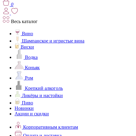
0
Весь каталог
Вино
Шампанское и игристые вина
Виски
Водка
Коньяк
Ром
Крепкий алкоголь
Ликёры и настойки
Пиво
Новинки
Акции и скидки
Корпоративным клиентам
Оплата и доставка