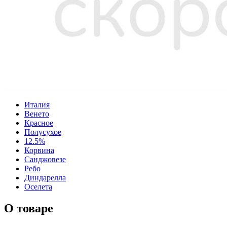
Италия
Венето
Красное
Полусухое
12.5%
Корвина
Санджовезе
Ребо
Диндарелла
Оселета
О товаре