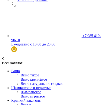
+7 985 410-
90-10
Ежедневно с 10:00 до 23:00
Весь каталог
Вино
Вино тихое
Вино креплёное
Вино натуральное сладкое
Шампанские и игристые
Шампанское
Вино игристое
Крепкий алкоголь
Виски