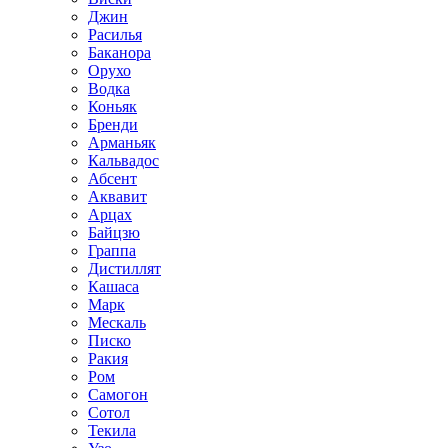
Джин
Расилья
Баканора
Орухо
Водка
Коньяк
Бренди
Арманьяк
Кальвадос
Абсент
Аквавит
Арцах
Байцзю
Граппа
Дистиллят
Кашаса
Марк
Мескаль
Писко
Ракия
Ром
Самогон
Сотол
Текила