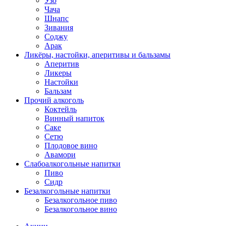
Узо
Чача
Шнапс
Зивания
Соджу
Арак
Ликёры, настойки, аперитивы и бальзамы
Аперитив
Ликеры
Настойки
Бальзам
Прочий алкоголь
Коктейль
Винный напиток
Саке
Сетю
Плодовое вино
Авамори
Слабоалкогольные напитки
Пиво
Сидр
Безалкогольные напитки
Безалкогольное пиво
Безалкогольное вино