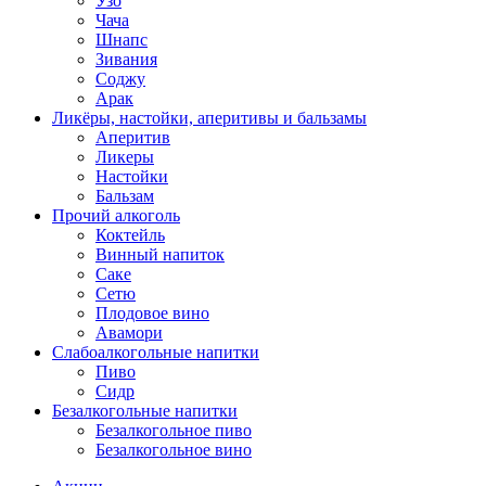
Узо
Чача
Шнапс
Зивания
Соджу
Арак
Ликёры, настойки, аперитивы и бальзамы
Аперитив
Ликеры
Настойки
Бальзам
Прочий алкоголь
Коктейль
Винный напиток
Саке
Сетю
Плодовое вино
Авамори
Слабоалкогольные напитки
Пиво
Сидр
Безалкогольные напитки
Безалкогольное пиво
Безалкогольное вино