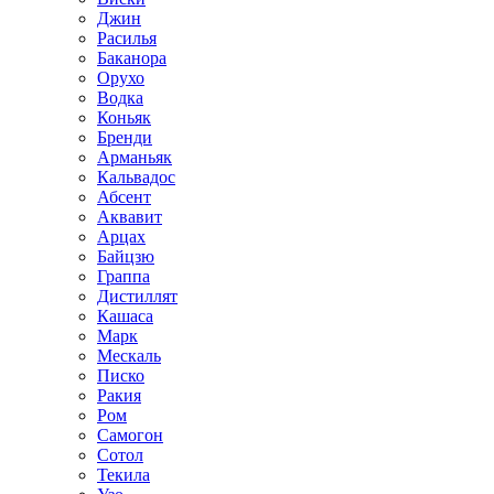
Джин
Расилья
Баканора
Орухо
Водка
Коньяк
Бренди
Арманьяк
Кальвадос
Абсент
Аквавит
Арцах
Байцзю
Граппа
Дистиллят
Кашаса
Марк
Мескаль
Писко
Ракия
Ром
Самогон
Сотол
Текила