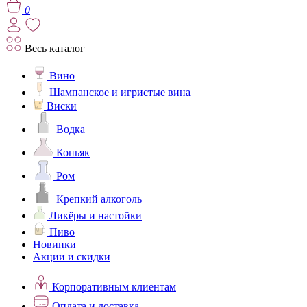
0
Весь каталог
Вино
Шампанское и игристые вина
Виски
Водка
Коньяк
Ром
Крепкий алкоголь
Ликёры и настойки
Пиво
Новинки
Акции и скидки
Корпоративным клиентам
Оплата и доставка