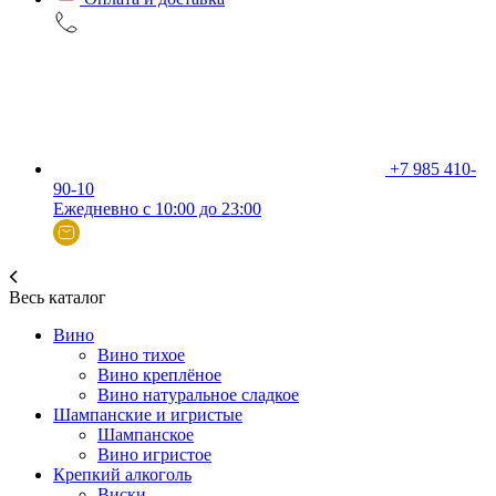
+7 985 410-
90-10
Ежедневно с 10:00 до 23:00
Весь каталог
Вино
Вино тихое
Вино креплёное
Вино натуральное сладкое
Шампанские и игристые
Шампанское
Вино игристое
Крепкий алкоголь
Виски