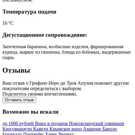
Температура подачи
16 °С
Дегустационное сопровождение:
Запеченная баранина, колбасные изделия, фаршированная
курица, жаркое из свинины, блюда из бобовых, выдержанные
сыры.
Отзывы
Ваш отзыв о Грифоне Неро ди Троя Апулия поможет другим
покупателям определиться с выбором.
Поделитесь своими впечатлениями.
Оставить отзыв
Возможно вы искали
до 1000 рублей
Вино в подарок
Новозеландский совиньон
Киндзмараули
Кьянти
Крымское вино
Амароне
Бароло
Брунелло
Портвейн
Херес
Вермут