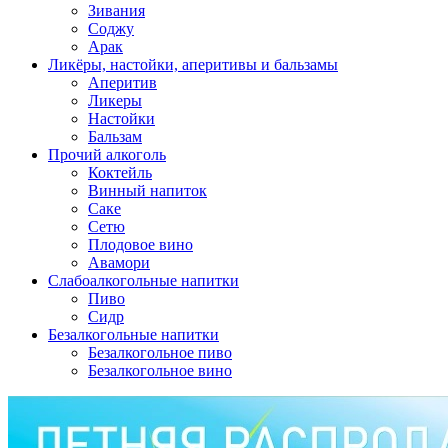
Зивания
Соджу
Арак
Ликёры, настойки, аперитивы и бальзамы
Аперитив
Ликеры
Настойки
Бальзам
Прочий алкоголь
Коктейль
Винный напиток
Саке
Сетю
Плодовое вино
Авамори
Слабоалкогольные напитки
Пиво
Сидр
Безалкогольные напитки
Безалкогольное пиво
Безалкогольное вино