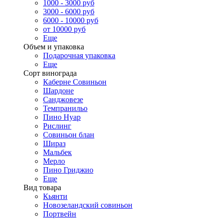
1000 - 3000 руб
3000 - 6000 руб
6000 - 10000 руб
от 10000 руб
Еще
Объем и упаковка
Подарочная упаковка
Еще
Сорт винограда
Каберне Совиньон
Шардоне
Санджовезе
Темпранильо
Пино Нуар
Рислинг
Совиньон блан
Шираз
Мальбек
Мерло
Пино Гриджио
Еще
Вид товара
Кьянти
Новозеландский совиньон
Портвейн