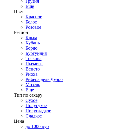
Грузия
Еще
Цвет
Красное
Белое
Розовое
Регион
Крым
Кубань
Бордо
Бургундия
Тоскана
Пьемонт
Венето
Риоха
Рибера дель Дуэро
Мозель
Еще
Тип по сахару
Сухое
Полусухое
Полусладкое
Сладкое
Цена
до 1000 руб