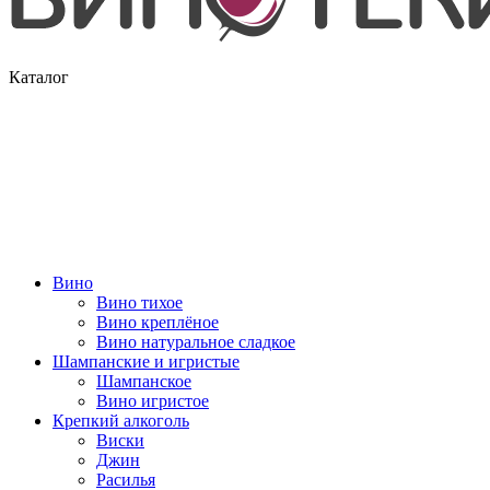
Каталог
Вино
Вино тихое
Вино креплёное
Вино натуральное сладкое
Шампанские и игристые
Шампанское
Вино игристое
Крепкий алкоголь
Виски
Джин
Расилья