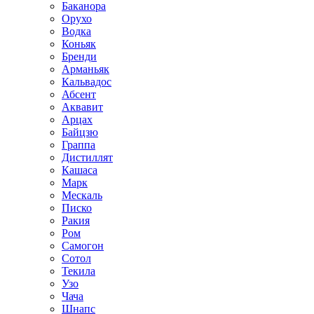
Баканора
Орухо
Водка
Коньяк
Бренди
Арманьяк
Кальвадос
Абсент
Аквавит
Арцах
Байцзю
Граппа
Дистиллят
Кашаса
Марк
Мескаль
Писко
Ракия
Ром
Самогон
Сотол
Текила
Узо
Чача
Шнапс