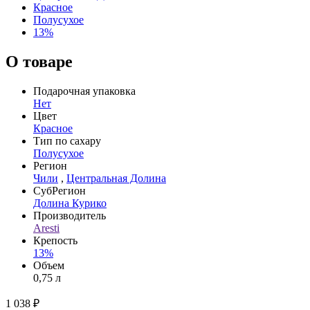
Красное
Полусухое
13%
О товаре
Подарочная упаковка
Нет
Цвет
Красное
Тип по сахару
Полусухое
Регион
Чили
,
Центральная Долина
СубРегион
Долина Курико
Производитель
Aresti
Крепость
13%
Объем
0,75 л
1 038 ₽