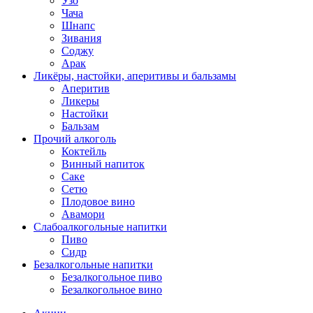
Узо
Чача
Шнапс
Зивания
Соджу
Арак
Ликёры, настойки, аперитивы и бальзамы
Аперитив
Ликеры
Настойки
Бальзам
Прочий алкоголь
Коктейль
Винный напиток
Саке
Сетю
Плодовое вино
Авамори
Слабоалкогольные напитки
Пиво
Сидр
Безалкогольные напитки
Безалкогольное пиво
Безалкогольное вино