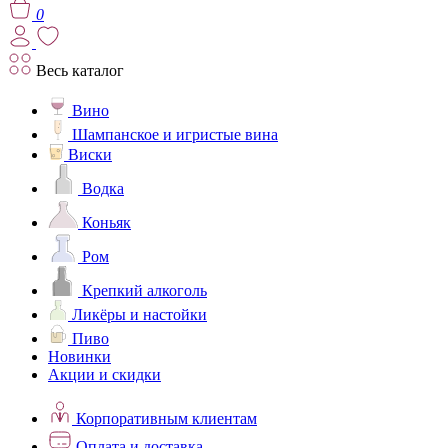
0
Весь каталог
Вино
Шампанское и игристые вина
Виски
Водка
Коньяк
Ром
Крепкий алкоголь
Ликёры и настойки
Пиво
Новинки
Акции и скидки
Корпоративным клиентам
Оплата и доставка