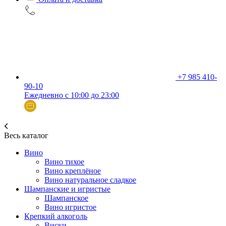
+7 985 410-
90-10
Ежедневно с 10:00 до 23:00
Весь каталог
Вино
Вино тихое
Вино креплёное
Вино натуральное сладкое
Шампанские и игристые
Шампанское
Вино игристое
Крепкий алкоголь
Виски