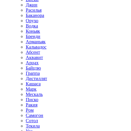
Джин
Расилья
Баканора
Орухо
Водка
Коньяк
Бренди
Арманьяк
Кальвадос
Абсент
Аквавит
Арцах
Байцзю
Граппа
Дистиллят
Кашаса
Марк
Мескаль
Писко
Ракия
Ром
Самогон
Сотол
Текила