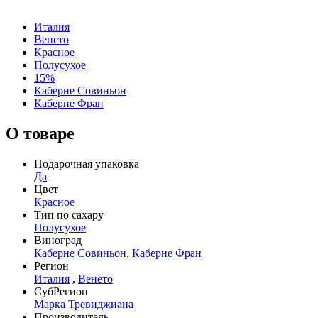
Италия
Венето
Красное
Полусухое
15%
Каберне Совиньон
Каберне Фран
О товаре
Подарочная упаковка
Да
Цвет
Красное
Тип по сахару
Полусухое
Виноград
Каберне Совиньон
,
Каберне Фран
Регион
Италия
,
Венето
СубРегион
Марка Тревиджиана
Производитель