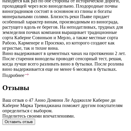
находятся как раз по обе стороны от исторической дороги,
проходящей через всю винодельню. Плодородные почвы
виноградников состоят в основном из глины и богаты
минеральными солями. Близость реки Пьяве придает
особенный характер винам, производимым из винограда,
растущего вдоль ее берегов. На неподатливых, трудных для
земледелия почвах компания выращивает традиционные
сорта Каберне Совиньон и Мерло, а также местные сорта
Рабозо, Карменере и Просекко, из которого создают как
игристые, так и тихие вина.
Вино выдерживают в цементных чанах на протяжении 2 лет.
После старения виноделы проводят сенсорный тест, решая,
когда лучше всего разливать вино в бутылки. После розлива
вино выдерживается еще не менее 6 месяцев в бутылках.
Подробнее
Отзывы
Ваш отзыв о 47 Анно Домини Ле Арджилле Каберне ди
Каберне Марка Тревиджиана поможет другим покупателям
определиться с выбором.
Поделитесь своими впечатлениями.
Оставить отзыв