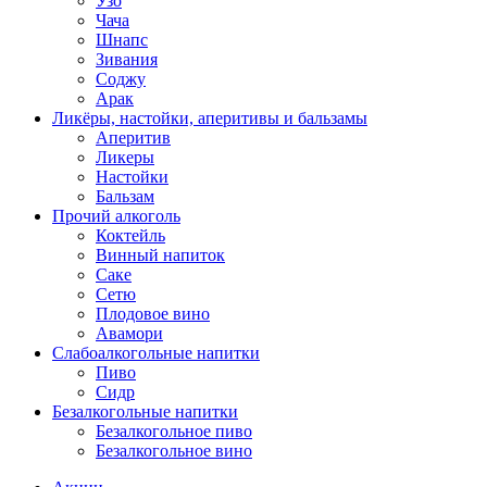
Узо
Чача
Шнапс
Зивания
Соджу
Арак
Ликёры, настойки, аперитивы и бальзамы
Аперитив
Ликеры
Настойки
Бальзам
Прочий алкоголь
Коктейль
Винный напиток
Саке
Сетю
Плодовое вино
Авамори
Слабоалкогольные напитки
Пиво
Сидр
Безалкогольные напитки
Безалкогольное пиво
Безалкогольное вино