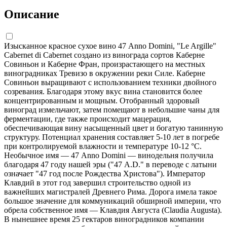
Описание
Изысканное красное сухое вино 47 Anno Domini, "Le Argille"
Cabernet di Cabernet создано из винограда сортов Каберне
Совиньон и Каберне Фран, произрастающего на местных
виноградниках Тревизо в окружении реки Силе. Каберне
Совиньон выращивают с использованием техники двойного
созревания. Благодаря этому вкус вина становится более
концентрированным и мощным. Отобранный здоровый
виноград измельчают, затем помещают в небольшие чаны для
ферментации, где также происходит мацерация,
обеспечивающая вину насыщенный цвет и богатую танинную
структуру. Потенциал хранения составляет 5-10 лет в погребе
при контролируемой влажности и температуре 10-12 °С.
Необычное имя — 47 Anno Domini — винодельня получила
благодаря 47 году нашей эры ("47 A.D." в переводе с латыни
означает "47 год после Рождества Христова"). Император
Клавдий в этот год завершил строительство одной из
важнейших магистралей Древнего Рима. Дорога имела такое
большое значение для коммуникаций обширной империи, что
обрела собственное имя — Клавдия Августа (Claudia Augusta).
В нынешнее время 25 гектаров виноградников компании