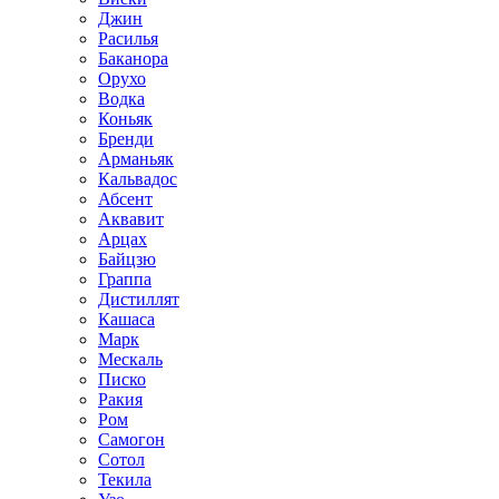
Джин
Расилья
Баканора
Орухо
Водка
Коньяк
Бренди
Арманьяк
Кальвадос
Абсент
Аквавит
Арцах
Байцзю
Граппа
Дистиллят
Кашаса
Марк
Мескаль
Писко
Ракия
Ром
Самогон
Сотол
Текила