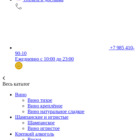
+7 985 410-
90-10
Ежедневно с 10:00 до 23:00
Весь каталог
Вино
Вино тихое
Вино креплёное
Вино натуральное сладкое
Шампанские и игристые
Шампанское
Вино игристое
Крепкий алкоголь
Виски