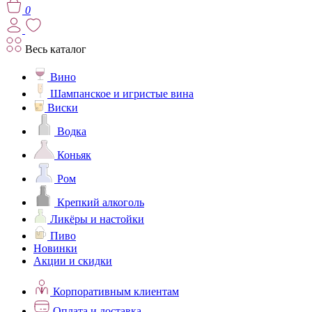
0
Весь каталог
Вино
Шампанское и игристые вина
Виски
Водка
Коньяк
Ром
Крепкий алкоголь
Ликёры и настойки
Пиво
Новинки
Акции и скидки
Корпоративным клиентам
Оплата и доставка