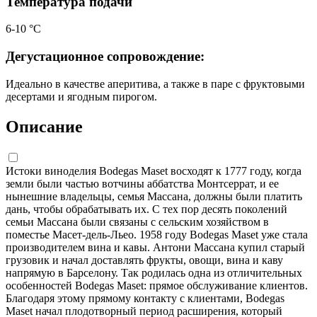
Температура подачи
6-10 °С
Дегустационное сопровождение:
Идеально в качестве аперитива, а также в паре с фруктовыми
десертами и ягодным пирогом.
Описание
Истоки виноделия Bodegas Maset восходят к 1777 году, когда
земли были частью вотчины аббатства Монтсеррат, и ее
нынешние владельцы, семья Массана, должны были платить
дань, чтобы обрабатывать их. С тех пор десять поколений
семьи Массана были связаны с сельским хозяйством в
поместье Масет-дель-Льео. 1958 году Bodegas Maset уже стала
производителем вина и кавы. Антони Массана купил старый
грузовик и начал доставлять фрукты, овощи, вина и каву
напрямую в Барселону. Так родилась одна из отличительных
особенностей Bodegas Maset: прямое обслуживание клиентов.
Благодаря этому прямому контакту с клиентами, Bodegas
Maset начал плодотворный период расширения, который