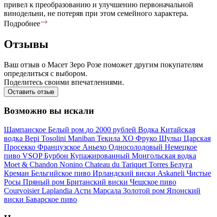
привел к преобразованию и улучшению первоначальной
винодельни, не потеряв при этом семейного характера.
Подробнее
Отзывы
Ваш отзыв о Масет Зеро Розе поможет другим покупателям
определиться с выбором.
Поделитесь своими впечатлениями.
Оставить отзыв
Возможно вы искали
Шампанское
Белый ром
до 2000 рублей
Водка
Китайская
водка
Bepi Tosolini
Maniban
Текила
XO
Фруко Шульц
Царская
Просекко
Французское
Аньехо
Односолодовый
Немецкое
пиво
VSOP
Бурбон
Купажированный
Монгольская водка
Moet & Chandon
Nonino
Chateau du Tariquet
Torres
Белуга
Креман
Бельгийское пиво
Ирландский виски
Askaneli
Чистые
Росы
Пряный ром
Британский виски
Чешское пиво
Courvoisier
Laplandia
Асти
Марсала
Золотой ром
Японский
виски
Баварское пиво