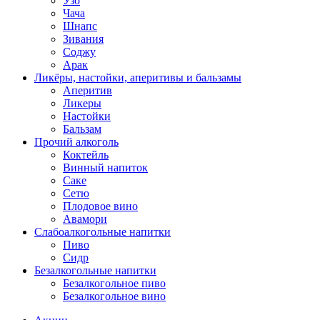
Узо
Чача
Шнапс
Зивания
Соджу
Арак
Ликёры, настойки, аперитивы и бальзамы
Аперитив
Ликеры
Настойки
Бальзам
Прочий алкоголь
Коктейль
Винный напиток
Саке
Сетю
Плодовое вино
Авамори
Слабоалкогольные напитки
Пиво
Сидр
Безалкогольные напитки
Безалкогольное пиво
Безалкогольное вино