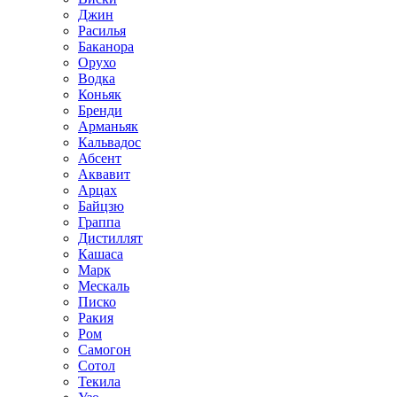
Джин
Расилья
Баканора
Орухо
Водка
Коньяк
Бренди
Арманьяк
Кальвадос
Абсент
Аквавит
Арцах
Байцзю
Граппа
Дистиллят
Кашаса
Марк
Мескаль
Писко
Ракия
Ром
Самогон
Сотол
Текила