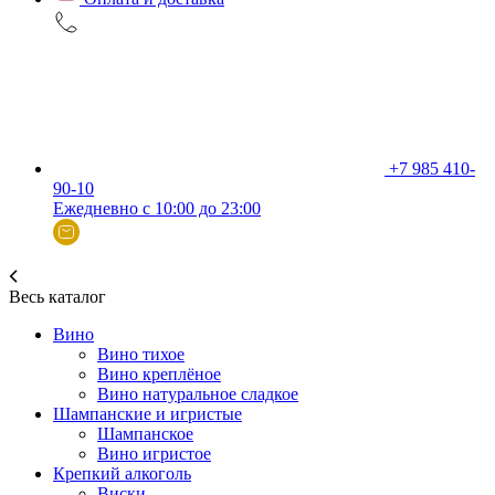
+7 985 410-
90-10
Ежедневно с 10:00 до 23:00
Весь каталог
Вино
Вино тихое
Вино креплёное
Вино натуральное сладкое
Шампанские и игристые
Шампанское
Вино игристое
Крепкий алкоголь
Виски