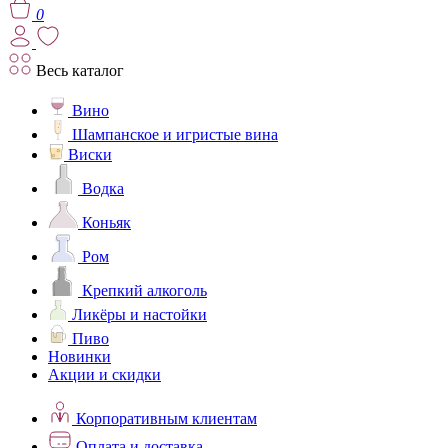
0
Весь каталог
Вино
Шампанское и игристые вина
Виски
Водка
Коньяк
Ром
Крепкий алкоголь
Ликёры и настойки
Пиво
Новинки
Акции и скидки
Корпоративным клиентам
Оплата и доставка