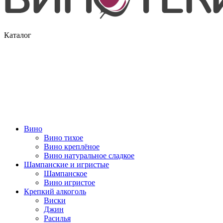
Каталог
Вино
Вино тихое
Вино креплёное
Вино натуральное сладкое
Шампанские и игристые
Шампанское
Вино игристое
Крепкий алкоголь
Виски
Джин
Расилья