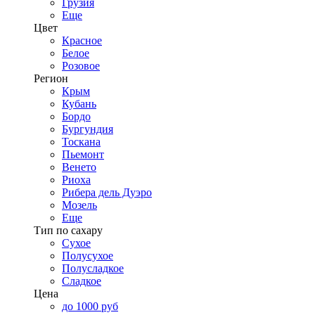
Грузия
Еще
Цвет
Красное
Белое
Розовое
Регион
Крым
Кубань
Бордо
Бургундия
Тоскана
Пьемонт
Венето
Риоха
Рибера дель Дуэро
Мозель
Еще
Тип по сахару
Сухое
Полусухое
Полусладкое
Сладкое
Цена
до 1000 руб