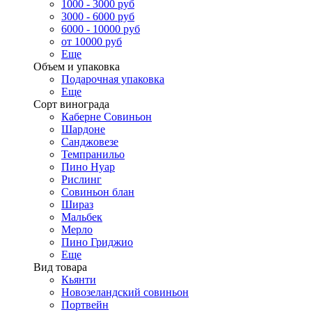
1000 - 3000 руб
3000 - 6000 руб
6000 - 10000 руб
от 10000 руб
Еще
Объем и упаковка
Подарочная упаковка
Еще
Сорт винограда
Каберне Совиньон
Шардоне
Санджовезе
Темпранильо
Пино Нуар
Рислинг
Совиньон блан
Шираз
Мальбек
Мерло
Пино Гриджио
Еще
Вид товара
Кьянти
Новозеландский совиньон
Портвейн