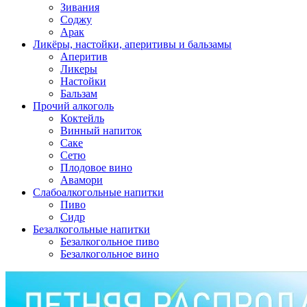
Зивания
Соджу
Арак
Ликёры, настойки, аперитивы и бальзамы
Аперитив
Ликеры
Настойки
Бальзам
Прочий алкоголь
Коктейль
Винный напиток
Саке
Сетю
Плодовое вино
Авамори
Слабоалкогольные напитки
Пиво
Сидр
Безалкогольные напитки
Безалкогольное пиво
Безалкогольное вино