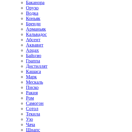
Баканора
Орухо
Водка
Коньяк
Бренди
Арманьяк
Кальвадос
Абсент
Аквавит
Арцах
Байцзю
Граппа
Дистиллят
Кашаса
Марк
Мескаль
Писко
Ракия
Ром
Самогон
Сотол
Текила
Узо
Чача
Шнапс