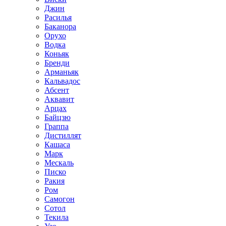
Джин
Расилья
Баканора
Орухо
Водка
Коньяк
Бренди
Арманьяк
Кальвадос
Абсент
Аквавит
Арцах
Байцзю
Граппа
Дистиллят
Кашаса
Марк
Мескаль
Писко
Ракия
Ром
Самогон
Сотол
Текила