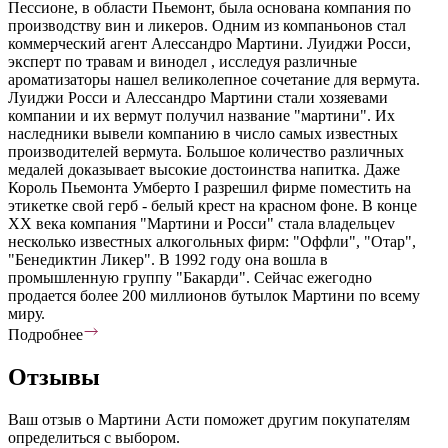
Пессионе, в области Пьемонт, была основана компания по
производству вин и ликеров. Одним из компаньонов стал
коммерческий агент Алессандро Мартини. Луиджи Росси,
эксперт по травам и винодел , исследуя различные
ароматизаторы нашел великолепное сочетание для вермута.
Луиджи Росси и Алессандро Мартини стали хозяевами
компании и их вермут получил название "мартини". Их
наследники вывели компанию в число самых известных
производителей вермута. Большое количество различных
медалей доказывает высокие достоинства напитка. Даже
Король Пьемонта Умберто I разрешил фирме поместить на
этикетке свой герб - белый крест на красном фоне. В конце
ХХ века компания "Мартини и Росси" стала владельцеv
несколько известных алкогольных фирм: "Оффли", "Отар",
"Бенедиктин Ликер". В 1992 году она вошла в
промышленную группу "Бакарди". Сейчас ежегодно
продается более 200 миллионов бутылок Мартини по всему
миру.
Подробнее
Отзывы
Ваш отзыв о Мартини Асти поможет другим покупателям
определиться с выбором.