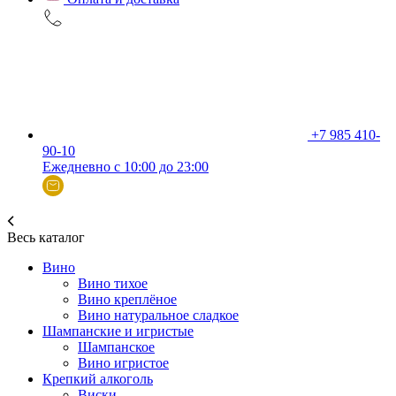
+7 985 410-
90-10
Ежедневно с 10:00 до 23:00
Весь каталог
Вино
Вино тихое
Вино креплёное
Вино натуральное сладкое
Шампанские и игристые
Шампанское
Вино игристое
Крепкий алкоголь
Виски