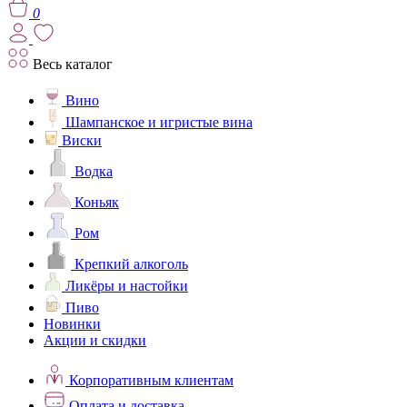
0
Весь каталог
Вино
Шампанское и игристые вина
Виски
Водка
Коньяк
Ром
Крепкий алкоголь
Ликёры и настойки
Пиво
Новинки
Акции и скидки
Корпоративным клиентам
Оплата и доставка