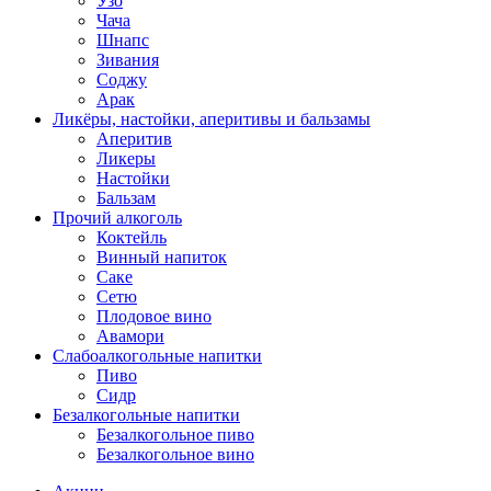
Узо
Чача
Шнапс
Зивания
Соджу
Арак
Ликёры, настойки, аперитивы и бальзамы
Аперитив
Ликеры
Настойки
Бальзам
Прочий алкоголь
Коктейль
Винный напиток
Саке
Сетю
Плодовое вино
Авамори
Слабоалкогольные напитки
Пиво
Сидр
Безалкогольные напитки
Безалкогольное пиво
Безалкогольное вино