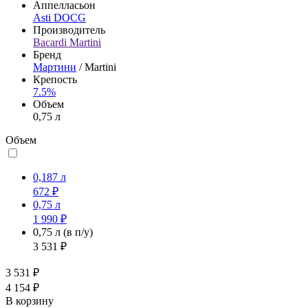
Аппелласьон
Asti DOCG
Производитель
Bacardi Martini
Бренд
Мартини
/ Martini
Крепость
7.5%
Объем
0,75 л
Объем
0,187 л
672 ₽
0,75 л
1 990 ₽
0,75 л
(в п/у)
3 531 ₽
3 531 ₽
4 154 ₽
В корзину