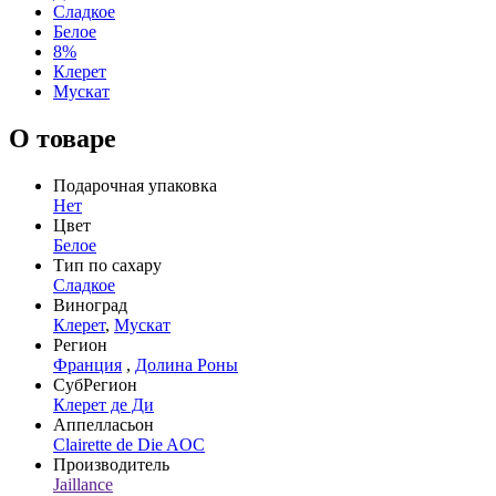
Сладкое
Белое
8%
Клерет
Мускат
О товаре
Подарочная упаковка
Нет
Цвет
Белое
Тип по сахару
Сладкое
Виноград
Клерет
,
Мускат
Регион
Франция
,
Долина Роны
СубРегион
Клерет де Ди
Аппелласьон
Clairette de Die AOC
Производитель
Jaillance