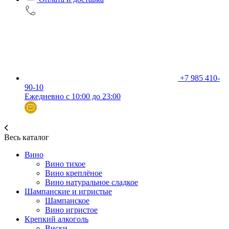
+7 985 410-
90-10
Ежедневно с 10:00 до 23:00
Весь каталог
Вино
Вино тихое
Вино креплёное
Вино натуральное сладкое
Шампанские и игристые
Шампанское
Вино игристое
Крепкий алкоголь
Виски