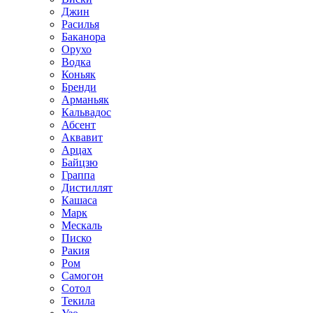
Джин
Расилья
Баканора
Орухо
Водка
Коньяк
Бренди
Арманьяк
Кальвадос
Абсент
Аквавит
Арцах
Байцзю
Граппа
Дистиллят
Кашаса
Марк
Мескаль
Писко
Ракия
Ром
Самогон
Сотол
Текила