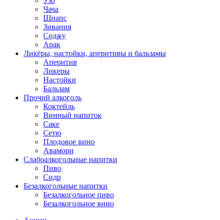
Узо
Чача
Шнапс
Зивания
Соджу
Арак
Ликёры, настойки, аперитивы и бальзамы
Аперитив
Ликеры
Настойки
Бальзам
Прочий алкоголь
Коктейль
Винный напиток
Саке
Сетю
Плодовое вино
Авамори
Слабоалкогольные напитки
Пиво
Сидр
Безалкогольные напитки
Безалкогольное пиво
Безалкогольное вино