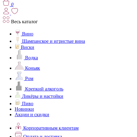
0
Весь каталог
Вино
Шампанское и игристые вина
Виски
Водка
Коньяк
Ром
Крепкий алкоголь
Ликёры и настойки
Пиво
Новинки
Акции и скидки
Корпоративным клиентам
Оплата и доставка