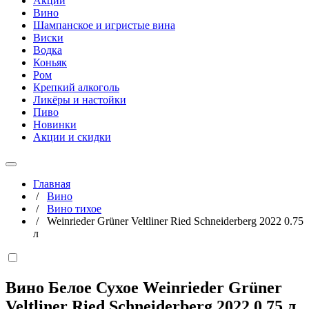
Акции
Вино
Шампанское и игристые вина
Виски
Водка
Коньяк
Ром
Крепкий алкоголь
Ликёры и настойки
Пиво
Новинки
Акции и скидки
Главная
/
Вино
/
Вино тихое
/
Weinrieder Grüner Veltliner Ried Schneiderberg 2022 0.75
л
Вино Белое Сухое Weinrieder Grüner
Veltliner Ried Schneiderberg 2022
0,75 л