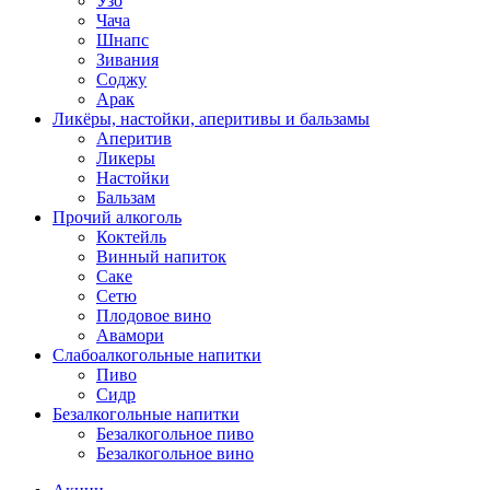
Узо
Чача
Шнапс
Зивания
Соджу
Арак
Ликёры, настойки, аперитивы и бальзамы
Аперитив
Ликеры
Настойки
Бальзам
Прочий алкоголь
Коктейль
Винный напиток
Саке
Сетю
Плодовое вино
Авамори
Слабоалкогольные напитки
Пиво
Сидр
Безалкогольные напитки
Безалкогольное пиво
Безалкогольное вино