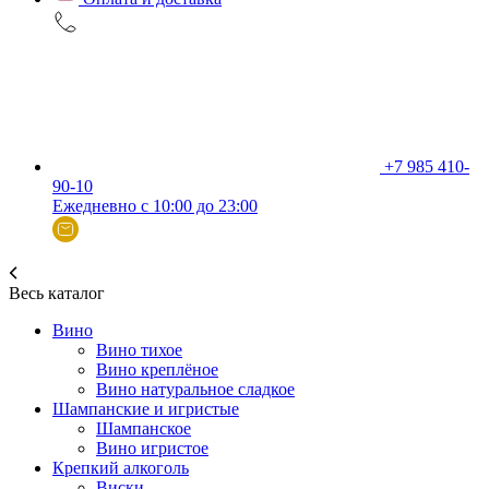
+7 985 410-
90-10
Ежедневно с 10:00 до 23:00
Весь каталог
Вино
Вино тихое
Вино креплёное
Вино натуральное сладкое
Шампанские и игристые
Шампанское
Вино игристое
Крепкий алкоголь
Виски