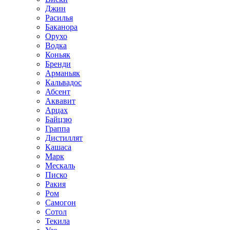
Джин
Расилья
Баканора
Орухо
Водка
Коньяк
Бренди
Арманьяк
Кальвадос
Абсент
Аквавит
Арцах
Байцзю
Граппа
Дистиллят
Кашаса
Марк
Мескаль
Писко
Ракия
Ром
Самогон
Сотол
Текила