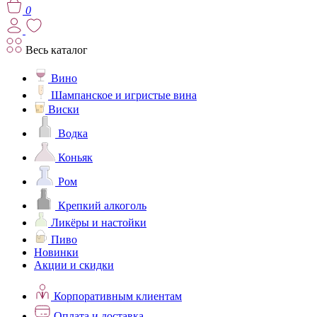
0
Весь каталог
Вино
Шампанское и игристые вина
Виски
Водка
Коньяк
Ром
Крепкий алкоголь
Ликёры и настойки
Пиво
Новинки
Акции и скидки
Корпоративным клиентам
Оплата и доставка