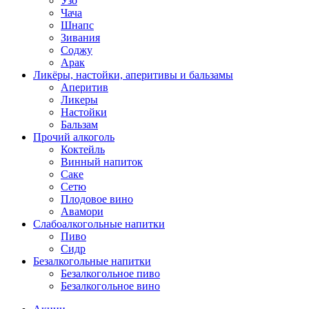
Узо
Чача
Шнапс
Зивания
Соджу
Арак
Ликёры, настойки, аперитивы и бальзамы
Аперитив
Ликеры
Настойки
Бальзам
Прочий алкоголь
Коктейль
Винный напиток
Саке
Сетю
Плодовое вино
Авамори
Слабоалкогольные напитки
Пиво
Сидр
Безалкогольные напитки
Безалкогольное пиво
Безалкогольное вино