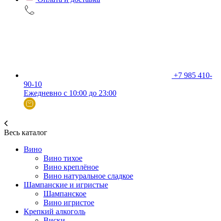
+7 985 410-
90-10
Ежедневно с 10:00 до 23:00
Весь каталог
Вино
Вино тихое
Вино креплёное
Вино натуральное сладкое
Шампанские и игристые
Шампанское
Вино игристое
Крепкий алкоголь
Виски