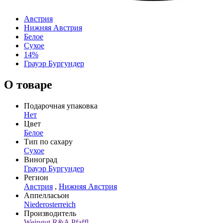
Австрия
Нижняя Австрия
Белое
Сухое
14%
Грауэр Бургундер
О товаре
Подарочная упаковка
Нет
Цвет
Белое
Тип по сахару
Сухое
Виноград
Грауэр Бургундер
Регион
Австрия
,
Нижняя Австрия
Аппелласьон
Niederosterreich
Производитель
Weingut R&A Pfaffl