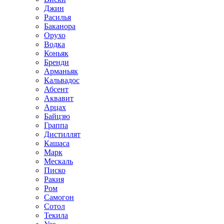
Джин
Расилья
Баканора
Орухо
Водка
Коньяк
Бренди
Арманьяк
Кальвадос
Абсент
Аквавит
Арцах
Байцзю
Граппа
Дистиллят
Кашаса
Марк
Мескаль
Писко
Ракия
Ром
Самогон
Сотол
Текила