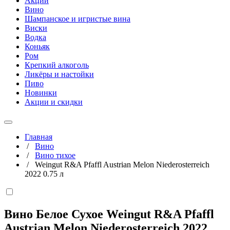
Акции
Вино
Шампанское и игристые вина
Виски
Водка
Коньяк
Ром
Крепкий алкоголь
Ликёры и настойки
Пиво
Новинки
Акции и скидки
Главная
/
Вино
/
Вино тихое
/
Weingut R&A Pfaffl Austrian Melon Niederosterreich
2022 0.75 л
Вино Белое Сухое Weingut R&A Pfaffl
Austrian Melon Niederosterreich 2022