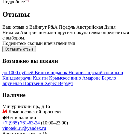
Подробнее
Отзывы
Ваш отзыв о Вайнгут Р&А Пфафль Австрийская Дыня
Нижняя Австрия поможет другим покупателям определиться
с выбором.
Поделитесь своими впечатлениями.
Оставить отзыв
Возможно вы искали
до 1000 рублей
Вино в подарок
Новозеландский совиньон
Киндзмараули
Кьянти
Крымское вино
Амароне
Бароло
Брунелло
Портвейн
Херес
Вермут
Наличие
Мичуринский пр., д 16
Ломоносовский проспект
◆
Нет в наличии
+7 (985) 761-63-24
(10:00–23:00)
vinoteki.ru@yandex.ru
Воротынская ул., д 16