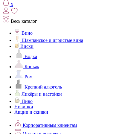
0
Весь каталог
Вино
Шампанское и игристые вина
Виски
Водка
Коньяк
Ром
Крепкий алкоголь
Ликёры и настойки
Пиво
Новинки
Акции и скидки
Корпоративным клиентам
Оплата и доставка