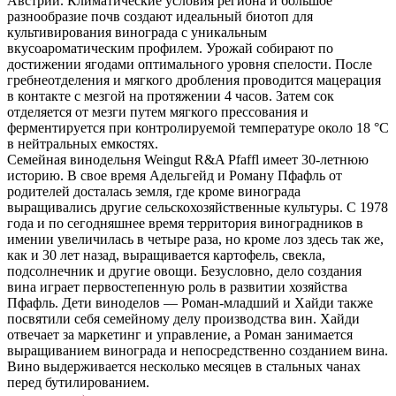
Австрии. Климатические условия региона и большое
разнообразие почв создают идеальный биотоп для
культивирования винограда с уникальным
вкусоароматическим профилем. Урожай собирают по
достижении ягодами оптимального уровня спелости. После
гребнеотделения и мягкого дробления проводится мацерация
в контакте с мезгой на протяжении 4 часов. Затем сок
отделяется от мезги путем мягкого прессования и
ферментируется при контролируемой температуре около 18 °С
в нейтральных емкостях.
Семейная винодельня Weingut R&A Pfaffl имеет 30-летнюю
историю. В свое время Адельгейд и Роману Пфафль от
родителей досталась земля, где кроме винограда
выращивались другие сельскохозяйственные культуры. С 1978
года и по сегодняшнее время территория виноградников в
имении увеличилась в четыре раза, но кроме лоз здесь так же,
как и 30 лет назад, выращивается картофель, свекла,
подсолнечник и другие овощи. Безусловно, дело создания
вина играет первостепенную роль в развитии хозяйства
Пфафль. Дети виноделов — Роман-младший и Хайди также
посвятили себя семейному делу производства вин. Хайди
отвечает за маркетинг и управление, а Роман занимается
выращиванием винограда и непосредственно созданием вина.
Вино выдерживается несколько месяцев в стальных чанах
перед бутилированием.