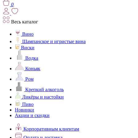
0
Весь каталог
Вино
Шампанское и игристые вина
Виски
Водка
Коньяк
Ром
Крепкий алкоголь
Ликёры и настойки
Пиво
Новинки
Акции и скидки
Корпоративным клиентам
Оплата и доставка