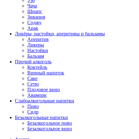
Узо
Чача
Шнапс
Зивания
Соджу
Арак
Ликёры, настойки, аперитивы и бальзамы
Аперитив
Ликеры
Настойки
Бальзам
Прочий алкоголь
Коктейль
Винный напиток
Саке
Сетю
Плодовое вино
Авамори
Слабоалкогольные напитки
Пиво
Сидр
Безалкогольные напитки
Безалкогольное пиво
Безалкогольное вино