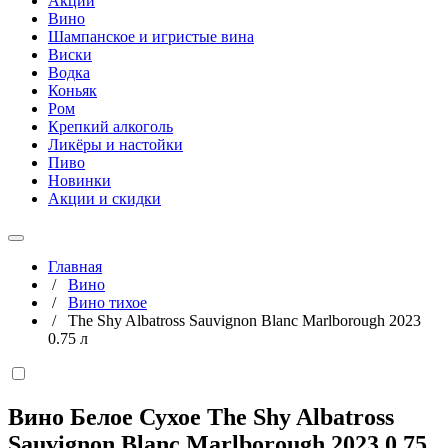
Акции
Вино
Шампанское и игристые вина
Виски
Водка
Коньяк
Ром
Крепкий алкоголь
Ликёры и настойки
Пиво
Новинки
Акции и скидки
Главная
/
Вино
/
Вино тихое
/
The Shy Albatross Sauvignon Blanc Marlborough 2023
0.75 л
Вино Белое Сухое The Shy Albatross
Sauvignon Blanc Marlborough 2023
0,75