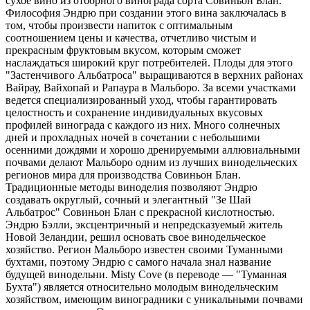
сухое вино из отборного винограда сорта Совиньон Блан.
Философия Эндрю при создании этого вина заключалась в
том, чтобы произвести напиток с оптимальным
соотношением цены и качества, отчетливо чистым и
прекрасным фруктовым вкусом, которым сможет
наслаждаться широкий круг потребителей. Плоды для этого
"Застенчивого Альбатроса" выращиваются в верхних районах
Вайрау, Вайхопай и Рапаура в Мальборо. За всеми участками
ведется специализированный уход, чтобы гарантировать
целостность и сохранение индивидуальных вкусовых
профилей винограда с каждого из них. Много солнечных
дней и прохладных ночей в сочетании с небольшими
осенними дождями и хорошо дренируемыми аллювиальными
почвами делают Мальборо одним из лучших винодельческих
регионов мира для производства Совиньон Блан.
Традиционные методы виноделия позволяют Эндрю
создавать округлый, сочный и элегантный "Зе Шай
Альбатрос" Совиньон Блан с прекрасной кислотностью.
Эндрю Бэлли, эксцентричный и непредсказуемый житель
Новой Зеландии, решил основать свое винодельческое
хозяйство. Регион Мальборо известен своими Туманными
бухтами, поэтому Эндрю с самого начала знал название
будущей винодельни. Misty Cove (в переводе — "Туманная
Бухта") является относительно молодым винодельческим
хозяйством, имеющим виноградники с уникальными почвами