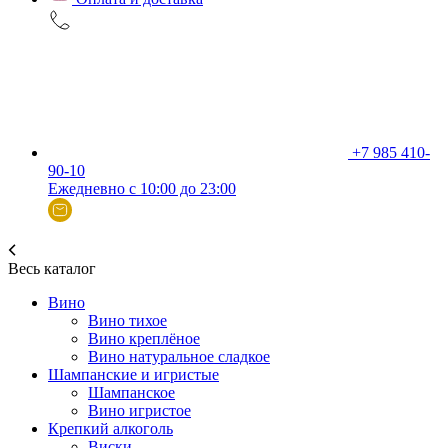
+7 985 410-
90-10
Ежедневно с 10:00 до 23:00
Весь каталог
Вино
Вино тихое
Вино креплёное
Вино натуральное сладкое
Шампанские и игристые
Шампанское
Вино игристое
Крепкий алкоголь
Виски