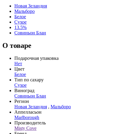
Новая Зеландия
Мальборо
Белое
Сухое
13.5%
Совиньон Блан
О товаре
Подарочная упаковка
Нет
Цвет
Белое
Тип по сахару
Сухое
Виноград
Совиньон Блан
Регион
Новая Зеландия
,
Мальборо
Аппелласьон
Marlborough
Производитель
Misty Cove
Бренд