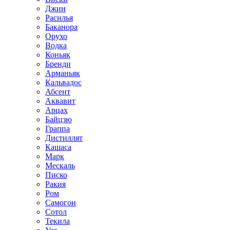
Джин
Расилья
Баканора
Орухо
Водка
Коньяк
Бренди
Арманьяк
Кальвадос
Абсент
Аквавит
Арцах
Байцзю
Граппа
Дистиллят
Кашаса
Марк
Мескаль
Писко
Ракия
Ром
Самогон
Сотол
Текила