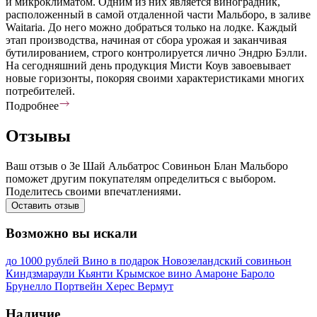
и микроклиматом. Одним из них является виноградник,
расположенный в самой отдаленной части Мальборо, в заливе
Waitaria. До него можно добраться только на лодке. Каждый
этап производства, начиная от сбора урожая и заканчивая
бутилированием, строго контролируется лично Эндрю Бэлли.
На сегодняшний день продукция Мисти Коув завоевывает
новые горизонты, покоряя своими характеристиками многих
потребителей.
Подробнее
Отзывы
Ваш отзыв о Зе Шай Альбатрос Совиньон Блан Мальборо
поможет другим покупателям определиться с выбором.
Поделитесь своими впечатлениями.
Оставить отзыв
Возможно вы искали
до 1000 рублей
Вино в подарок
Новозеландский совиньон
Киндзмараули
Кьянти
Крымское вино
Амароне
Бароло
Брунелло
Портвейн
Херес
Вермут
Наличие