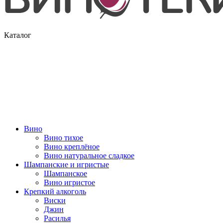
Каталог
Вино
Вино тихое
Вино креплёное
Вино натуральное сладкое
Шампанские и игристые
Шампанское
Вино игристое
Крепкий алкоголь
Виски
Джин
Расилья