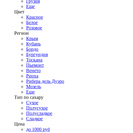
Грузия
Еще
Цвет
Красное
Белое
Розовое
Регион
Крым
Кубань
Бордо
Бургундия
Тоскана
Пьемонт
Венето
Риоха
Рибера дель Дуэро
Мозель
Еще
Тип по сахару
Сухое
Полусухое
Полусладкое
Сладкое
Цена
до 1000 руб