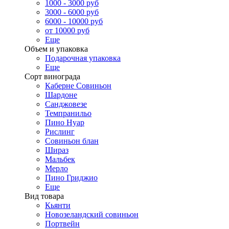
1000 - 3000 руб
3000 - 6000 руб
6000 - 10000 руб
от 10000 руб
Еще
Объем и упаковка
Подарочная упаковка
Еще
Сорт винограда
Каберне Совиньон
Шардоне
Санджовезе
Темпранильо
Пино Нуар
Рислинг
Совиньон блан
Шираз
Мальбек
Мерло
Пино Гриджио
Еще
Вид товара
Кьянти
Новозеландский совиньон
Портвейн