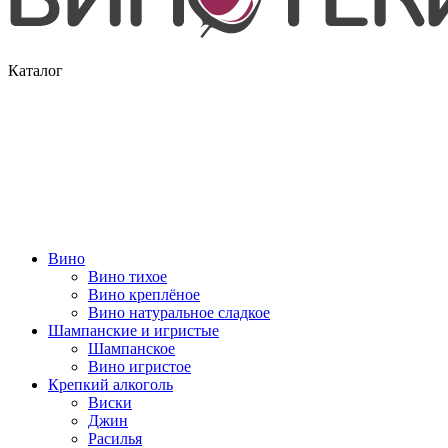
Каталог
Вино
Вино тихое
Вино креплёное
Вино натуральное сладкое
Шампанские и игристые
Шампанское
Вино игристое
Крепкий алкоголь
Виски
Джин
Расилья