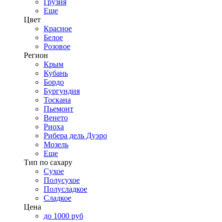
Грузия
Еще
Цвет
Красное
Белое
Розовое
Регион
Крым
Кубань
Бордо
Бургундия
Тоскана
Пьемонт
Венето
Риоха
Рибера дель Дуэро
Мозель
Еще
Тип по сахару
Сухое
Полусухое
Полусладкое
Сладкое
Цена
до 1000 руб