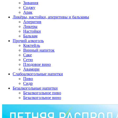
Зивания
Соджу
Арак
Ликёры, настойки, аперитивы и бальзамы
Аперитив
Ликеры
Настойки
Бальзам
Прочий алкоголь
Коктейль
Винный напиток
Саке
Сетю
Плодовое вино
Авамори
Слабоалкогольные напитки
Пиво
Сидр
Безалкогольные напитки
Безалкогольное пиво
Безалкогольное вино