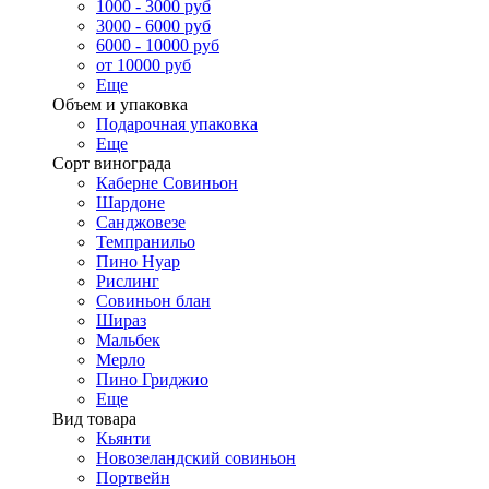
1000 - 3000 руб
3000 - 6000 руб
6000 - 10000 руб
от 10000 руб
Еще
Объем и упаковка
Подарочная упаковка
Еще
Сорт винограда
Каберне Совиньон
Шардоне
Санджовезе
Темпранильо
Пино Нуар
Рислинг
Совиньон блан
Шираз
Мальбек
Мерло
Пино Гриджио
Еще
Вид товара
Кьянти
Новозеландский совиньон
Портвейн