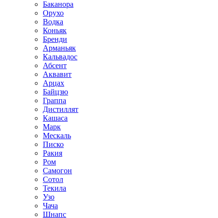
Баканора
Орухо
Водка
Коньяк
Бренди
Арманьяк
Кальвадос
Абсент
Аквавит
Арцах
Байцзю
Граппа
Дистиллят
Кашаса
Марк
Мескаль
Писко
Ракия
Ром
Самогон
Сотол
Текила
Узо
Чача
Шнапс