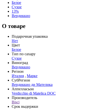
Белое
Сухое
13%
Вердиккио
О товаре
Подарочная упаковка
Нет
Цвет
Белое
Тип по сахару
Сухое
Виноград
Вердиккио
Регион
Италия
,
Марке
СубРегион
Вердиккио ди Мателика
Аппелласьон
Verdicchio di Matelica DOC
Производитель
Bisci
Срок выдержки