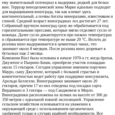
ему значительный потенциал к выдержке, редкий для белых
вин. Терруар винодельческой зоны Марке идеально подходит
для выращивания винограда, так как климат здесь
континентальный, а почвы богаты минералами, известняком и
глиной. Средний возраст виноградных лоз достигает 27 лет.
Собранный вручную виноград сразу же обрабатывается под
горизонтальными прессами, которые мягко отделяют сусло от
кожицы. Далее сусло декантируется при низких температурах
и сбраживается при температуре не выше 20 °C. Вплоть до
розлива вино выдерживается в цементных чанах, что
занимает около 8 месяцев. После розлива вино дозревает в
бутылках еще 2 месяца.
Компания Bisci была основана в начале 1970-х гг, когда братья,
Джузеппе и Пьерино Биши, приобрели участок площадью
около 15 гектаров. Сегодня управление имением поручено
Мауро, сыну Джузеппе, который с большой страстью и
компетентностью ведет работу при поддержке консультанта,
Арольдо Беллелли. Виноградники занимают около 20
гектаров, причем 17 из них отведены под посадки сорта
Вердиккио и 3 гектара — под Санджовезе и Мерло.
Виноградники расположены на холмах на высоте от 300 до
350 метров с идеальной южной экспозицией. Управление
сельским хозяйством основывается на уважении к
окружающей среде с использованием органических
удобрений только в случаях крайней необходимости. Все