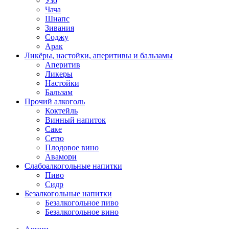
Узо
Чача
Шнапс
Зивания
Соджу
Арак
Ликёры, настойки, аперитивы и бальзамы
Аперитив
Ликеры
Настойки
Бальзам
Прочий алкоголь
Коктейль
Винный напиток
Саке
Сетю
Плодовое вино
Авамори
Слабоалкогольные напитки
Пиво
Сидр
Безалкогольные напитки
Безалкогольное пиво
Безалкогольное вино