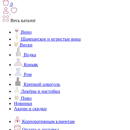
0
Весь каталог
Вино
Шампанское и игристые вина
Виски
Водка
Коньяк
Ром
Крепкий алкоголь
Ликёры и настойки
Пиво
Новинки
Акции и скидки
Корпоративным клиентам
Оплата и доставка