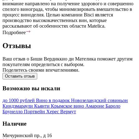
внимание направлено на получение здорового и совершенно
спелого винограда, чтобы минимизировать вмешательство в
процесс виноделия. Целью компании Bisci является
производство высококачественных вин, которые
рассказывают об особенностях области Matelica.
Подробнее
Отзывы
Ваш отзыв о Биши Вердиккио ди Мателика поможет другим
покупателям определиться с выбором.
Поделитесь своими впечатлениями.
Оставить отзыв
Возможно вы искали
до 1000 рублей
Вино в подарок
Новозеландский совиньон
Киндзмараули
Кьянти
Крымское вино
Амароне
Бароло
Брунелло
Портвейн
Херес
Вермут
Наличие
Мичуринский пр., д 16