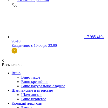
+7 985 410-
90-10
Ежедневно с 10:00 до 23:00
Весь каталог
Вино
Вино тихое
Вино креплёное
Вино натуральное сладкое
Шампанские и игристые
Шампанское
Вино игристое
Крепкий алкоголь
Виски