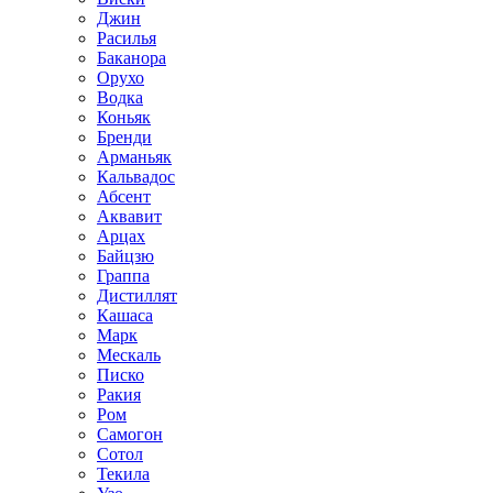
Джин
Расилья
Баканора
Орухо
Водка
Коньяк
Бренди
Арманьяк
Кальвадос
Абсент
Аквавит
Арцах
Байцзю
Граппа
Дистиллят
Кашаса
Марк
Мескаль
Писко
Ракия
Ром
Самогон
Сотол
Текила