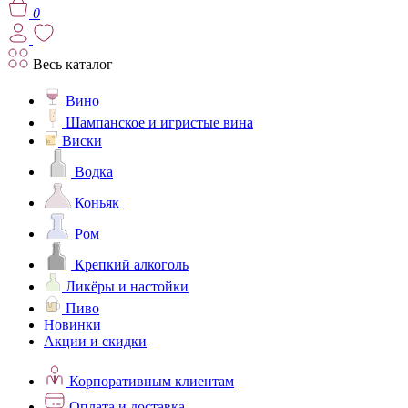
0
Весь каталог
Вино
Шампанское и игристые вина
Виски
Водка
Коньяк
Ром
Крепкий алкоголь
Ликёры и настойки
Пиво
Новинки
Акции и скидки
Корпоративным клиентам
Оплата и доставка