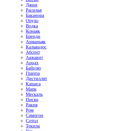
Джин
Расилья
Баканора
Орухо
Водка
Коньяк
Бренди
Арманьяк
Кальвадос
Абсент
Аквавит
Арцах
Байцзю
Граппа
Дистиллят
Кашаса
Марк
Мескаль
Писко
Ракия
Ром
Самогон
Сотол
Текила