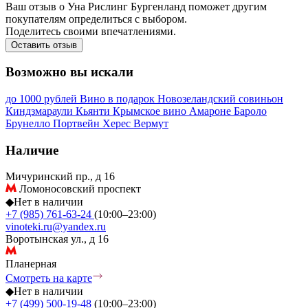
Ваш отзыв о Уна Рислинг Бургенланд поможет другим
покупателям определиться с выбором.
Поделитесь своими впечатлениями.
Оставить отзыв
Возможно вы искали
до 1000 рублей
Вино в подарок
Новозеландский совиньон
Киндзмараули
Кьянти
Крымское вино
Амароне
Бароло
Брунелло
Портвейн
Херес
Вермут
Наличие
Мичуринский пр., д 16
Ломоносовский проспект
◆
Нет в наличии
+7 (985) 761-63-24
(10:00–23:00)
vinoteki.ru@yandex.ru
Воротынская ул., д 16
Планерная
Смотреть на карте
◆
Нет в наличии
+7 (499) 500-19-48
(10:00–23:00)