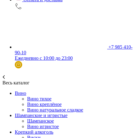
+7 985 410-
90-10
Ежедневно с 10:00 до 23:00
Весь каталог
Вино
Вино тихое
Вино креплёное
Вино натуральное сладкое
Шампанские и игристые
Шампанское
Вино игристое
Крепкий алкоголь
Виски