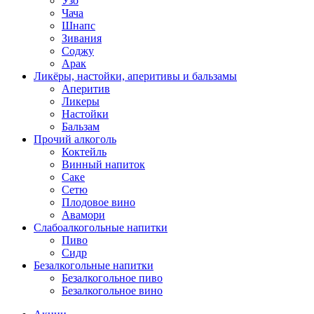
Узо
Чача
Шнапс
Зивания
Соджу
Арак
Ликёры, настойки, аперитивы и бальзамы
Аперитив
Ликеры
Настойки
Бальзам
Прочий алкоголь
Коктейль
Винный напиток
Саке
Сетю
Плодовое вино
Авамори
Слабоалкогольные напитки
Пиво
Сидр
Безалкогольные напитки
Безалкогольное пиво
Безалкогольное вино