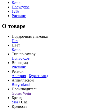
Белое
Полусухое
12%
Рислинг
О товаре
Подарочная упаковка
Нет
Цвет
Белое
Тип по сахару
Полусухое
Виноград
Рислинг
Регион
Австрия
,
Бургенланд
Аппелласьон
Burgenland
Производитель
Golser Wein
Бренд
Уна
/ Una
Крепость