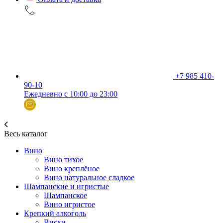
+7 985 410-
90-10
Ежедневно с 10:00 до 23:00
Весь каталог
Вино
Вино тихое
Вино креплёное
Вино натуральное сладкое
Шампанские и игристые
Шампанское
Вино игристое
Крепкий алкоголь
Виски