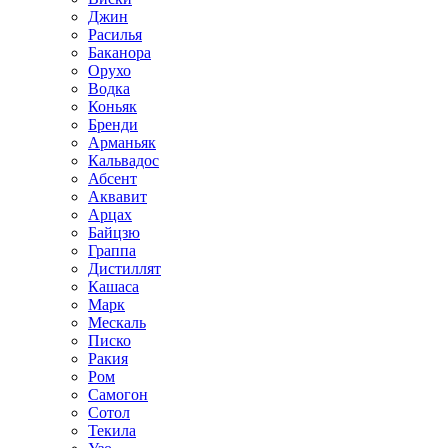
Джин
Расилья
Баканора
Орухо
Водка
Коньяк
Бренди
Арманьяк
Кальвадос
Абсент
Аквавит
Арцах
Байцзю
Граппа
Дистиллят
Кашаса
Марк
Мескаль
Писко
Ракия
Ром
Самогон
Сотол
Текила