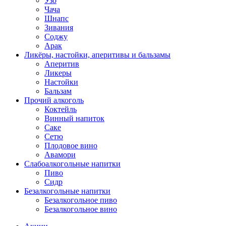
Узо
Чача
Шнапс
Зивания
Соджу
Арак
Ликёры, настойки, аперитивы и бальзамы
Аперитив
Ликеры
Настойки
Бальзам
Прочий алкоголь
Коктейль
Винный напиток
Саке
Сетю
Плодовое вино
Авамори
Слабоалкогольные напитки
Пиво
Сидр
Безалкогольные напитки
Безалкогольное пиво
Безалкогольное вино