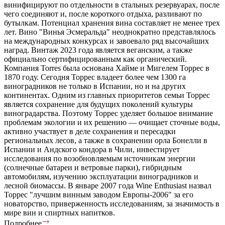
винифицируют по отдельности в стальных резервуарах, после
чего соединяют и, после короткого отдыха, разливают по
бутылкам. Потенциал хранения вина составляет не менее трех
лет. Вино "Винья Эсмеральда" неоднократно представлялось
на международных конкурсах и завоевало ряд высочайших
наград. Винтаж 2023 года является веганским, а также
официально сертифицированным как органический.
Компания Torres была основана Хайме и Мигелем Торрес в
1870 году. Сегодня Торрес владеет более чем 1300 га
виноградников не только в Испании, но и на других
континентах. Одним из главных приоритетов семьи Торрес
является сохранение для будущих поколений культуры
виноградарства. Поэтому Торрес уделяет большое внимание
проблемам экологии и их решению — очищает сточные воды,
активно участвует в деле сохранения и пересадки
региональных лесов, а также в сохранении орла Бонелли в
Испании и Андского кондора в Чили, инвестирует
исследования по возобновляемым источникам энергии
(солнечные батареи и ветровые парки), гибридным
автомобилям, изучению эксплуатации виноградников и
лесной биомассы. В январе 2007 года Wine Enthusiast назвал
Торрес "лучшим винным заводом Европы-2006" за его
новаторство, приверженность исследованиям, за значимость в
мире вин и спиртных напитков.
Подробнее