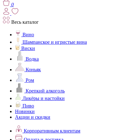
0
Весь каталог
Вино
Шампанское и игристые вина
Виски
Водка
Коньяк
Ром
Крепкий алкоголь
Ликёры и настойки
Пиво
Новинки
Акции и скидки
Корпоративным клиентам
Оплата и доставка