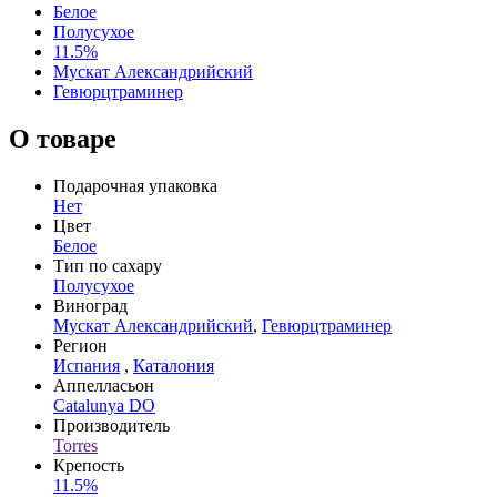
Белое
Полусухое
11.5%
Мускат Александрийский
Гевюрцтраминер
О товаре
Подарочная упаковка
Нет
Цвет
Белое
Тип по сахару
Полусухое
Виноград
Мускат Александрийский
,
Гевюрцтраминер
Регион
Испания
,
Каталония
Аппелласьон
Catalunya DO
Производитель
Torres
Крепость
11.5%