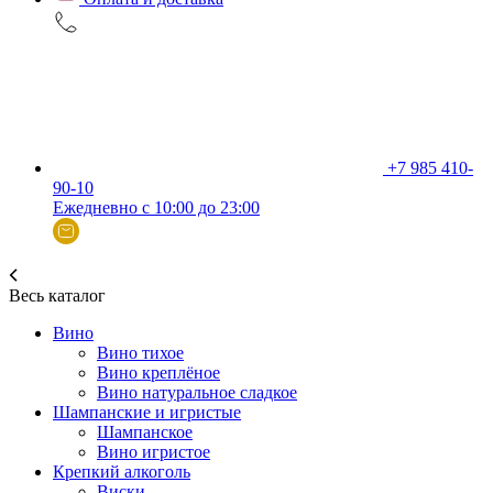
+7 985 410-
90-10
Ежедневно с 10:00 до 23:00
Весь каталог
Вино
Вино тихое
Вино креплёное
Вино натуральное сладкое
Шампанские и игристые
Шампанское
Вино игристое
Крепкий алкоголь
Виски