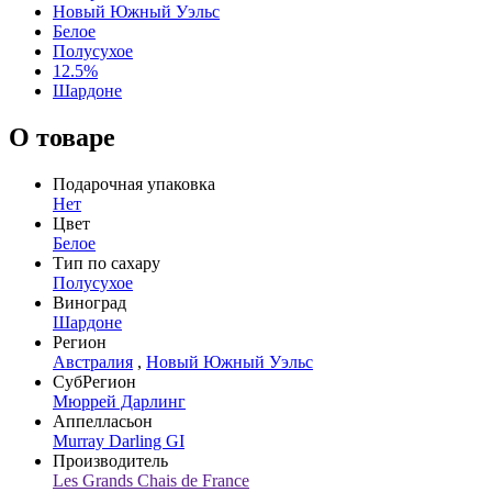
Новый Южный Уэльс
Белое
Полусухое
12.5%
Шардоне
О товаре
Подарочная упаковка
Нет
Цвет
Белое
Тип по сахару
Полусухое
Виноград
Шардоне
Регион
Австралия
,
Новый Южный Уэльс
СубРегион
Мюррей Дарлинг
Аппелласьон
Murray Darling GI
Производитель
Les Grands Chais de France