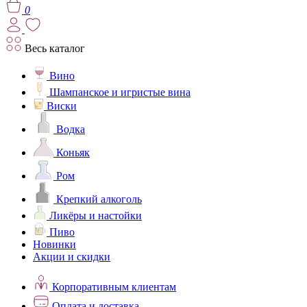
0
Весь каталог
Вино
Шампанское и игристые вина
Виски
Водка
Коньяк
Ром
Крепкий алкоголь
Ликёры и настойки
Пиво
Новинки
Акции и скидки
Корпоративным клиентам
Оплата и доставка