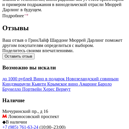
и примером подражания в винодельческой отрасли Мюррей
Дарлинг в будущем.
Подробнее
Отзывы
Ваш отзыв о ГринЛайф Шардоне Мюррей Дарлинг поможет
другим покупателям определиться с выбором.
Поделитесь своими впечатлениями.
Оставить отзыв
Возможно вы искали
до 1000 рублей
Вино в подарок
Новозеландский совиньон
Киндзмараули
Кьянти
Крымское вино
Амароне
Бароло
Брунелло
Портвейн
Херес
Вермут
Наличие
Мичуринский пр., д 16
Ломоносовский проспект
◆
В наличии
+7 (985) 761-63-24
(10:00–23:00)