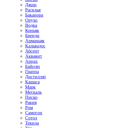
Джин
Расилья
Баканора
Орухо
Водка
Коньяк
Бренди
Арманьяк
Кальвадос
Абсент
Аквавит
Арцах
Байцзю
Граппа
Дистиллят
Кашаса
Марк
Мескаль
Писко
Ракия
Ром
Самогон
Сотол
Текила