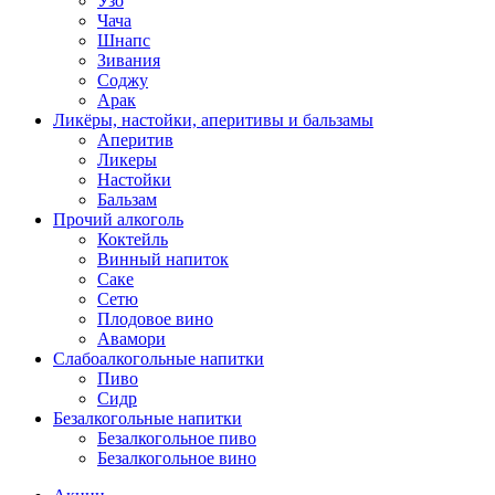
Узо
Чача
Шнапс
Зивания
Соджу
Арак
Ликёры, настойки, аперитивы и бальзамы
Аперитив
Ликеры
Настойки
Бальзам
Прочий алкоголь
Коктейль
Винный напиток
Саке
Сетю
Плодовое вино
Авамори
Слабоалкогольные напитки
Пиво
Сидр
Безалкогольные напитки
Безалкогольное пиво
Безалкогольное вино