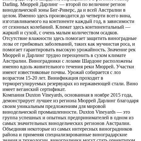
Darling. Мюррей Дарлинг — второй по величине регион
винодельческой зоны Биг-Риверс, да и всей Австралии в
целом. Именно здесь производится до четверти всего вина,
изготавливаемого на континенте каждый год, в зависимости
от сезонных колебаний. Климат здесь континентальный —
жаркий и сухой, с очень малым количеством осадков.
Отсутствие влажности здесь помогает защитить виноградные
лозы от грибковых заболеваний, таких как мучнистая роса, и
помогает гарантировать высокую урожайность. Значение рек
Мюррей и Дарлинг трудно переоценить в сухом климате
Австралии. Виноградники с лозами Шардоне расположены
именно вдоль живительного течения реки Мюррей. Участки
имеют известняковые почвы. Урожай собирается с лоз
возрастом 15-20 лет. Винификация проходит в
терморегулируемых резервуарах из нержавеющей стали. Вино
имеет веганский сертификат.
Компания Duxton Vineyards, основанная в ноябре 2015 года,
демонстрирует лучшее из региона Мюррей Дарлинг благодаря
своим уникальным предложениям для мировой
винодельческой промышленности. Duxton Vineyards — это
группа успешных и опытных предпринимателей в одном из
самых значительных винодельческих регионов Австралии.
Объединяя некоторые из самых интересных виноградников
района и применяя специализированные виноградарские
знания и технологии, виноградники могут стать ориентиром