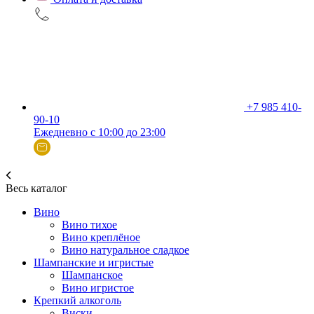
+7 985 410-
90-10
Ежедневно с 10:00 до 23:00
Весь каталог
Вино
Вино тихое
Вино креплёное
Вино натуральное сладкое
Шампанские и игристые
Шампанское
Вино игристое
Крепкий алкоголь
Виски