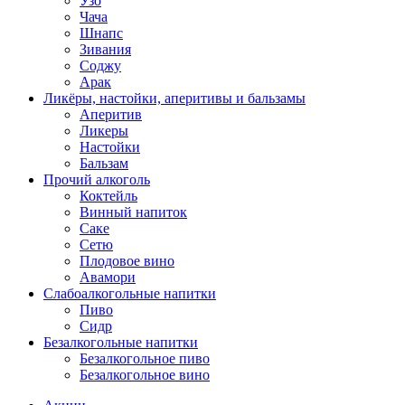
Узо
Чача
Шнапс
Зивания
Соджу
Арак
Ликёры, настойки, аперитивы и бальзамы
Аперитив
Ликеры
Настойки
Бальзам
Прочий алкоголь
Коктейль
Винный напиток
Саке
Сетю
Плодовое вино
Авамори
Слабоалкогольные напитки
Пиво
Сидр
Безалкогольные напитки
Безалкогольное пиво
Безалкогольное вино