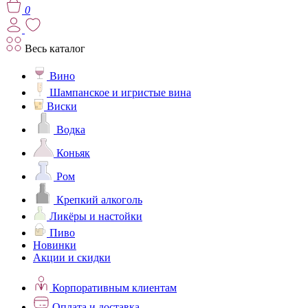
0
Весь каталог
Вино
Шампанское и игристые вина
Виски
Водка
Коньяк
Ром
Крепкий алкоголь
Ликёры и настойки
Пиво
Новинки
Акции и скидки
Корпоративным клиентам
Оплата и доставка