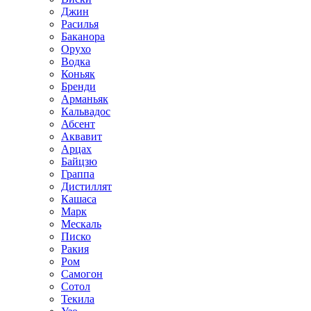
Джин
Расилья
Баканора
Орухо
Водка
Коньяк
Бренди
Арманьяк
Кальвадос
Абсент
Аквавит
Арцах
Байцзю
Граппа
Дистиллят
Кашаса
Марк
Мескаль
Писко
Ракия
Ром
Самогон
Сотол
Текила