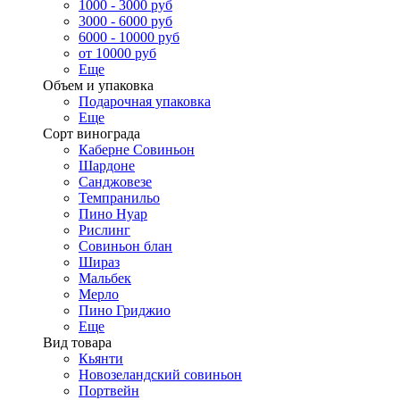
1000 - 3000 руб
3000 - 6000 руб
6000 - 10000 руб
от 10000 руб
Еще
Объем и упаковка
Подарочная упаковка
Еще
Сорт винограда
Каберне Совиньон
Шардоне
Санджовезе
Темпранильо
Пино Нуар
Рислинг
Совиньон блан
Шираз
Мальбек
Мерло
Пино Гриджио
Еще
Вид товара
Кьянти
Новозеландский совиньон
Портвейн