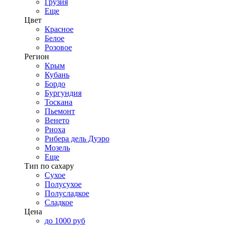
Грузия
Еще
Цвет
Красное
Белое
Розовое
Регион
Крым
Кубань
Бордо
Бургундия
Тоскана
Пьемонт
Венето
Риоха
Рибера дель Дуэро
Мозель
Еще
Тип по сахару
Сухое
Полусухое
Полусладкое
Сладкое
Цена
до 1000 руб