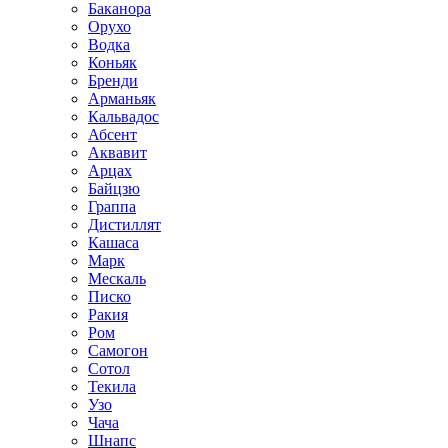
Баканора
Орухо
Водка
Коньяк
Бренди
Арманьяк
Кальвадос
Абсент
Аквавит
Арцах
Байцзю
Граппа
Дистиллят
Кашаса
Марк
Мескаль
Писко
Ракия
Ром
Самогон
Сотол
Текила
Узо
Чача
Шнапс