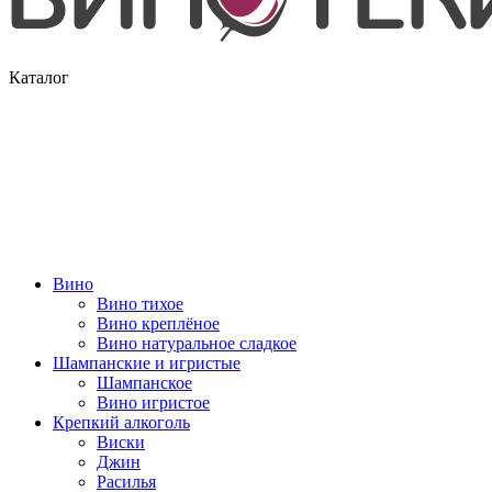
Каталог
Вино
Вино тихое
Вино креплёное
Вино натуральное сладкое
Шампанские и игристые
Шампанское
Вино игристое
Крепкий алкоголь
Виски
Джин
Расилья