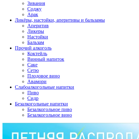
Зивания
Соджу
Арак
Ликёры, настойки, аперитивы и бальзамы
Аперитив
Ликеры
Настойки
Бальзам
Прочий алкоголь
Коктейль
Винный напиток
Саке
Сетю
Плодовое вино
Авамори
Слабоалкогольные напитки
Пиво
Сидр
Безалкогольные напитки
Безалкогольное пиво
Безалкогольное вино