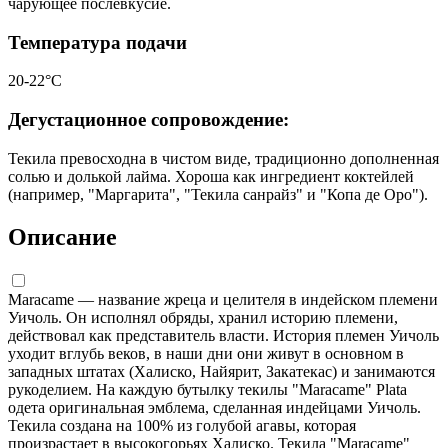
чарующее послевкусие.
Температура подачи
20-22°C
Дегустационное сопровождение:
Текила превосходна в чистом виде, традиционно дополненная
солью и долькой лайма. Хороша как ингредиент коктейлей
(например, "Мaргарита", "Текила санрайз" и "Копа де Оро").
Описание
Maracame — название жреца и целителя в индейском племени
Уичоль. Он исполнял обряды, хранил историю племени,
действовал как представитель власти. История племен Уичоль
уходит вглубь веков, в наши дни они живут в основном в
западных штатах (Халиско, Найярит, Закатекас) и занимаются
рукоделием. На каждую бутылку текилы "Maracame" Plata
одета оригинальная эмблема, сделанная индейцами Уичоль.
Текила создана на 100% из голубой агавы, которая
произрастает в высокогорьях Халиско. Текила "Maracame"