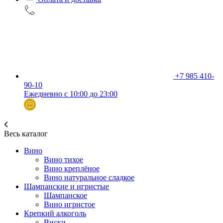
+7 985 410-
90-10
Ежедневно с 10:00 до 23:00
Весь каталог
Вино
Вино тихое
Вино креплёное
Вино натуральное сладкое
Шампанские и игристые
Шампанское
Вино игристое
Крепкий алкоголь
Виски