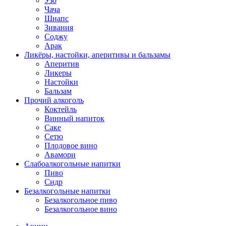
Узо
Чача
Шнапс
Зивания
Соджу
Арак
Ликёры, настойки, аперитивы и бальзамы
Аперитив
Ликеры
Настойки
Бальзам
Прочий алкоголь
Коктейль
Винный напиток
Саке
Сетю
Плодовое вино
Авамори
Слабоалкогольные напитки
Пиво
Сидр
Безалкогольные напитки
Безалкогольное пиво
Безалкогольное вино