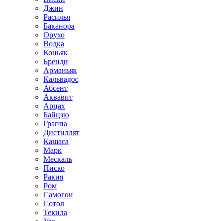
Джин
Расилья
Баканора
Орухо
Водка
Коньяк
Бренди
Арманьяк
Кальвадос
Абсент
Аквавит
Арцах
Байцзю
Граппа
Дистиллят
Кашаса
Марк
Мескаль
Писко
Ракия
Ром
Самогон
Сотол
Текила