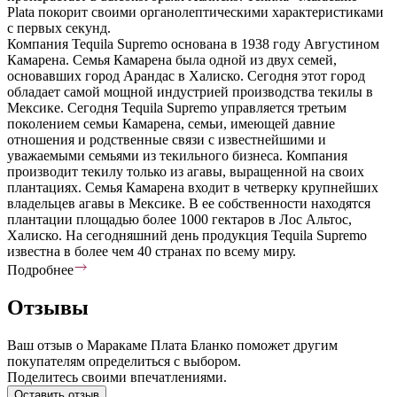
Plata покорит своими органолептическими характеристиками
с первых секунд.
Компания Tequila Supremo основана в 1938 году Августином
Камарена. Семья Камарена была одной из двух семей,
основавших город Арандас в Халиско. Сегодня этот город
обладает самой мощной индустрией производства текилы в
Мексике. Сегодня Tequila Supremo управляется третьим
поколением семьи Камарена, семьи, имеющей давние
отношения и родственные связи с известнейшими и
уважаемыми семьями из текильного бизнеса. Компания
производит текилу только из агавы, выращенной на своих
плантациях. Семья Камарена входит в четверку крупнейших
владельцев агавы в Мексике. В ее собственности находятся
плантации площадью более 1000 гектаров в Лос Альтос,
Халиско. На сегодняшний день продукция Tequila Supremo
известна в более чем 40 странах по всему миру.
Подробнее
Отзывы
Ваш отзыв о Маракаме Плата Бланко поможет другим
покупателям определиться с выбором.
Поделитесь своими впечатлениями.
Оставить отзыв