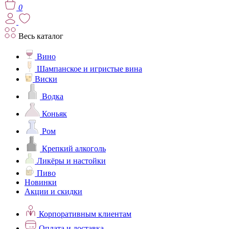
0
Весь каталог
Вино
Шампанское и игристые вина
Виски
Водка
Коньяк
Ром
Крепкий алкоголь
Ликёры и настойки
Пиво
Новинки
Акции и скидки
Корпоративным клиентам
Оплата и доставка