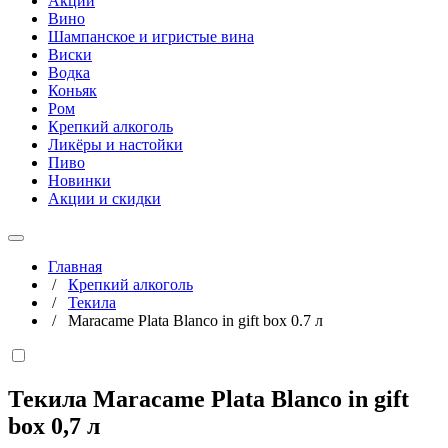
Акции
Вино
Шампанское и игристые вина
Виски
Водка
Коньяк
Ром
Крепкий алкоголь
Ликёры и настойки
Пиво
Новинки
Акции и скидки
Главная
/
Крепкий алкоголь
/
Текила
/
Maracame Plata Blanco in gift box 0.7 л
Текила Maracame Plata Blanco in gift
box
0,7 л