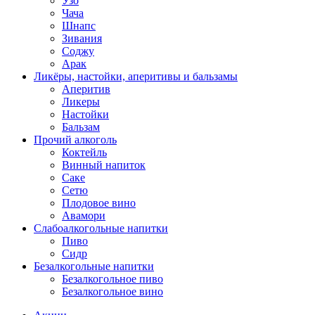
Узо
Чача
Шнапс
Зивания
Соджу
Арак
Ликёры, настойки, аперитивы и бальзамы
Аперитив
Ликеры
Настойки
Бальзам
Прочий алкоголь
Коктейль
Винный напиток
Саке
Сетю
Плодовое вино
Авамори
Слабоалкогольные напитки
Пиво
Сидр
Безалкогольные напитки
Безалкогольное пиво
Безалкогольное вино