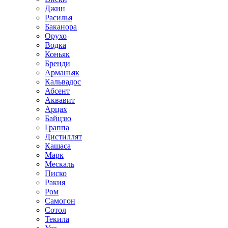
Джин
Расилья
Баканора
Орухо
Водка
Коньяк
Бренди
Арманьяк
Кальвадос
Абсент
Аквавит
Арцах
Байцзю
Граппа
Дистиллят
Кашаса
Марк
Мескаль
Писко
Ракия
Ром
Самогон
Сотол
Текила