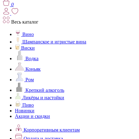
0
Весь каталог
Вино
Шампанское и игристые вина
Виски
Водка
Коньяк
Ром
Крепкий алкоголь
Ликёры и настойки
Пиво
Новинки
Акции и скидки
Корпоративным клиентам
Оплата и доставка