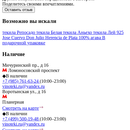
Поделитесь своими впечатлениями.
Оставить отзыв
Возможно вы искали
текила Репосадо
текила Белая
текила Аньехо
текила Лей 925
Jose Cuervo
Don Julio
Herencia de Plata
100% агава
В
подарочной упаковке
Наличие
Мичуринский пр., д 16
Ломоносовский проспект
◆
В наличии
+7 (985) 761-63-24
(10:00–23:00)
vinoteki.ru@yandex.ru
Воротынская ул., д 16
Планерная
Смотреть на карте
◆
В наличии
+7 (499) 500-19-48
(10:00–23:00)
vinoteki.ru@yandex.ru