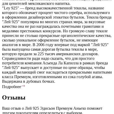
для ценителей мексиканского напитка.
"Ley 925" — бренд высококачественной текилы, название
которого обозначает процент чистого серебра, используемого
в оформлении дизайнерской этикетки бутылок. Текила бренда
"Лей 925" популярна во многих странах мира, за вкусовые
качества она не раз награждалась почетными грамотами и
медалями престижных конкурсов. Но громкую славу текиле
принесли не столько прекрасные органолептические качества,
сколько уникальное оформление бутылок, не имеющее
аналогов в мире. В 2006 году впервые под маркой "Лей 925"
была выпущена самая дорогая бутылка текилы в мире,
которую продали за 225 тысяч американских долларов.
Справедливости ради надо сказать, что для простого
потребителя компания Асьенда Ла Капилла в рамках бренда
"Лей 925" выпускает и доступные по цене образцы, чтобы
каждый желающий смог насладиться прекрасными напитками
класса Премиум, изготовленными из сока голубой агавы.
Выдержана в дубовых бочках.
Подробнее
Отзывы
Ваш отзыв о Лей 925 Эдисьон Премиум Аньехо поможет
другим покупателям определиться с выбором.