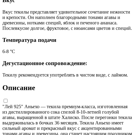
Вкус
Вкус текилы представляет удивительное сочетание нежности
и крепости. Он наполнен благородными тонами агавы и
древесины, нотками специй, яблок и печеного ананаса.
Послевкусие долгое, фруктовое, с нюансами цветов и специй.
Температура подачи
6-8 °С
Дегустационное сопровождение:
Текилу рекомендуется употреблять в чистом виде, с лаймом.
Описание
"Лей 925" Аньехо — текила премиум-класса, изготовленная
из дистиллированного сока спелой 8-10-летней голубой
агавы, выращенной в штате Халиско. После перегонки текила
выдерживалась в бочках 36 месяцев. Текила Аньехо имеет
сильный аромат и прекрасный вкус с акцентированными
тонами агавы и древесины, она станет настоящим праздником