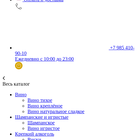
+7 985 410-
90-10
Ежедневно с 10:00 до 23:00
Весь каталог
Вино
Вино тихое
Вино креплёное
Вино натуральное сладкое
Шампанские и игристые
Шампанское
Вино игристое
Крепкий алкоголь
Виски