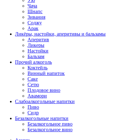
Узо
Чача
Шнапс
Зивания
Соджу
Арак
Ликёры, настойки, аперитивы и бальзамы
Аперитив
Ликеры
Настойки
Бальзам
Прочий алкоголь
Коктейль
Винный напиток
Саке
Сетю
Плодовое вино
Авамори
Слабоалкогольные напитки
Пиво
Сидр
Безалкогольные напитки
Безалкогольное пиво
Безалкогольное вино