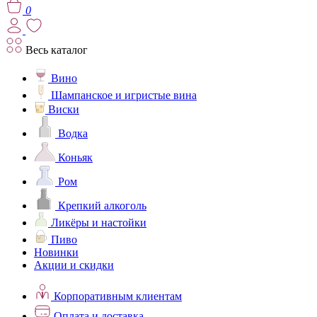
0
Весь каталог
Вино
Шампанское и игристые вина
Виски
Водка
Коньяк
Ром
Крепкий алкоголь
Ликёры и настойки
Пиво
Новинки
Акции и скидки
Корпоративным клиентам
Оплата и доставка