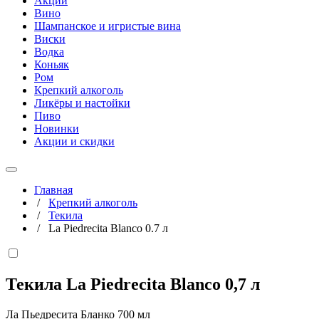
Акции
Вино
Шампанское и игристые вина
Виски
Водка
Коньяк
Ром
Крепкий алкоголь
Ликёры и настойки
Пиво
Новинки
Акции и скидки
Главная
/
Крепкий алкоголь
/
Текила
/
La Piedrecita Blanco 0.7 л
Текила La Piedrecita Blanco
0,7 л
Ла Пьедресита Бланко 700 мл