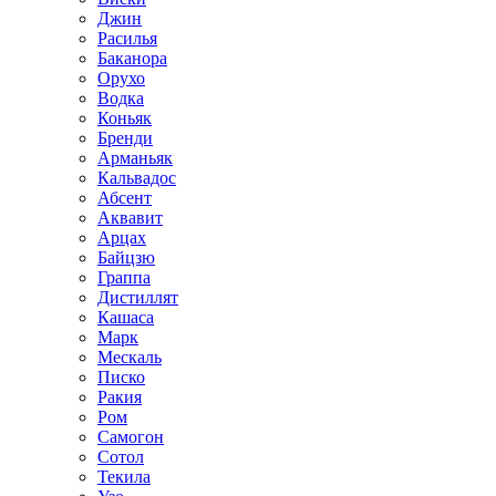
Джин
Расилья
Баканора
Орухо
Водка
Коньяк
Бренди
Арманьяк
Кальвадос
Абсент
Аквавит
Арцах
Байцзю
Граппа
Дистиллят
Кашаса
Марк
Мескаль
Писко
Ракия
Ром
Самогон
Сотол
Текила