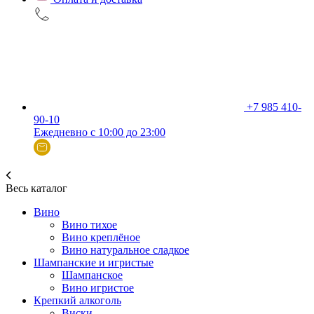
+7 985 410-
90-10
Ежедневно с 10:00 до 23:00
Весь каталог
Вино
Вино тихое
Вино креплёное
Вино натуральное сладкое
Шампанские и игристые
Шампанское
Вино игристое
Крепкий алкоголь
Виски