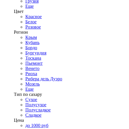
Грузия
Еще
Цвет
Красное
Белое
Розовое
Регион
Крым
Кубань
Бордо
Бургундия
Тоскана
Пьемонт
Венето
Риоха
Рибера дель Дуэро
Мозель
Еще
Тип по сахару
Сухое
Полусухое
Полусладкое
Сладкое
Цена
до 1000 руб