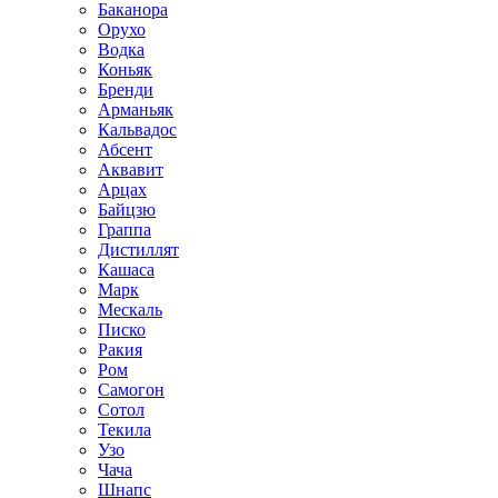
Баканора
Орухо
Водка
Коньяк
Бренди
Арманьяк
Кальвадос
Абсент
Аквавит
Арцах
Байцзю
Граппа
Дистиллят
Кашаса
Марк
Мескаль
Писко
Ракия
Ром
Самогон
Сотол
Текила
Узо
Чача
Шнапс