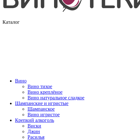
Каталог
Вино
Вино тихое
Вино креплёное
Вино натуральное сладкое
Шампанские и игристые
Шампанское
Вино игристое
Крепкий алкоголь
Виски
Джин
Расилья