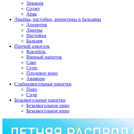
Зивания
Соджу
Арак
Ликёры, настойки, аперитивы и бальзамы
Аперитив
Ликеры
Настойки
Бальзам
Прочий алкоголь
Коктейль
Винный напиток
Саке
Сетю
Плодовое вино
Авамори
Слабоалкогольные напитки
Пиво
Сидр
Безалкогольные напитки
Безалкогольное пиво
Безалкогольное вино