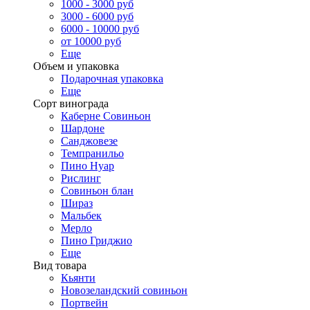
1000 - 3000 руб
3000 - 6000 руб
6000 - 10000 руб
от 10000 руб
Еще
Объем и упаковка
Подарочная упаковка
Еще
Сорт винограда
Каберне Совиньон
Шардоне
Санджовезе
Темпранильо
Пино Нуар
Рислинг
Совиньон блан
Шираз
Мальбек
Мерло
Пино Гриджио
Еще
Вид товара
Кьянти
Новозеландский совиньон
Портвейн