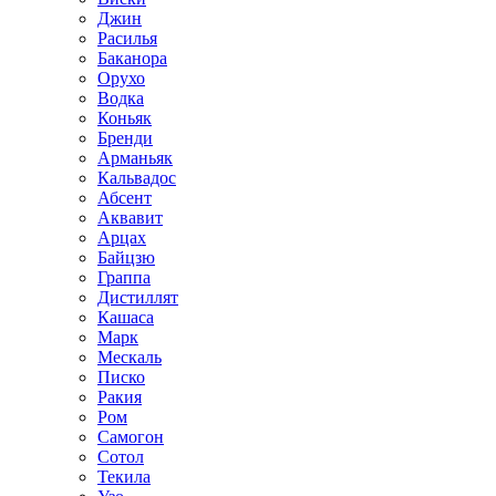
Джин
Расилья
Баканора
Орухо
Водка
Коньяк
Бренди
Арманьяк
Кальвадос
Абсент
Аквавит
Арцах
Байцзю
Граппа
Дистиллят
Кашаса
Марк
Мескаль
Писко
Ракия
Ром
Самогон
Сотол
Текила