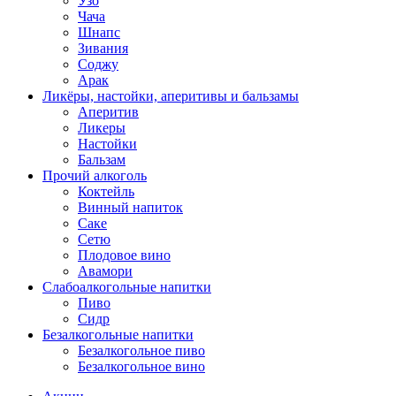
Узо
Чача
Шнапс
Зивания
Соджу
Арак
Ликёры, настойки, аперитивы и бальзамы
Аперитив
Ликеры
Настойки
Бальзам
Прочий алкоголь
Коктейль
Винный напиток
Саке
Сетю
Плодовое вино
Авамори
Слабоалкогольные напитки
Пиво
Сидр
Безалкогольные напитки
Безалкогольное пиво
Безалкогольное вино