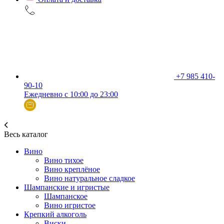
+7 985 410-
90-10
Ежедневно с 10:00 до 23:00
Весь каталог
Вино
Вино тихое
Вино креплёное
Вино натуральное сладкое
Шампанские и игристые
Шампанское
Вино игристое
Крепкий алкоголь
Виски