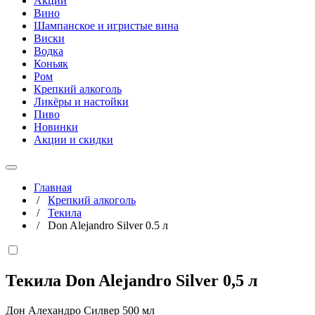
Акции
Вино
Шампанское и игристые вина
Виски
Водка
Коньяк
Ром
Крепкий алкоголь
Ликёры и настойки
Пиво
Новинки
Акции и скидки
Главная
/
Крепкий алкоголь
/
Текила
/
Don Alejandro Silver 0.5 л
Текила Don Alejandro Silver
0,5 л
Дон Алехандро Силвер 500 мл