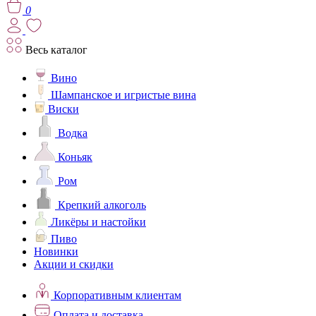
0
Весь каталог
Вино
Шампанское и игристые вина
Виски
Водка
Коньяк
Ром
Крепкий алкоголь
Ликёры и настойки
Пиво
Новинки
Акции и скидки
Корпоративным клиентам
Оплата и доставка