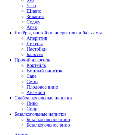
Узо
Чача
Шнапс
Зивания
Соджу
Арак
Ликёры, настойки, аперитивы и бальзамы
Аперитив
Ликеры
Настойки
Бальзам
Прочий алкоголь
Коктейль
Винный напиток
Саке
Сетю
Плодовое вино
Авамори
Слабоалкогольные напитки
Пиво
Сидр
Безалкогольные напитки
Безалкогольное пиво
Безалкогольное вино