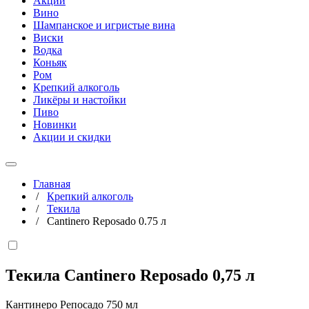
Акции
Вино
Шампанское и игристые вина
Виски
Водка
Коньяк
Ром
Крепкий алкоголь
Ликёры и настойки
Пиво
Новинки
Акции и скидки
Главная
/
Крепкий алкоголь
/
Текила
/
Cantinero Reposado 0.75 л
Текила Cantinero Reposado
0,75 л
Кантинеро Репосадо 750 мл