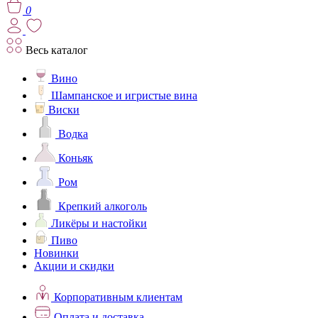
0
Весь каталог
Вино
Шампанское и игристые вина
Виски
Водка
Коньяк
Ром
Крепкий алкоголь
Ликёры и настойки
Пиво
Новинки
Акции и скидки
Корпоративным клиентам
Оплата и доставка