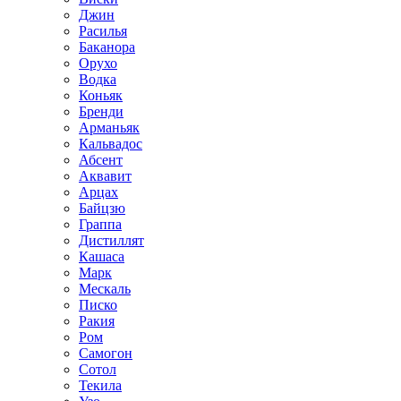
Джин
Расилья
Баканора
Орухо
Водка
Коньяк
Бренди
Арманьяк
Кальвадос
Абсент
Аквавит
Арцах
Байцзю
Граппа
Дистиллят
Кашаса
Марк
Мескаль
Писко
Ракия
Ром
Самогон
Сотол
Текила