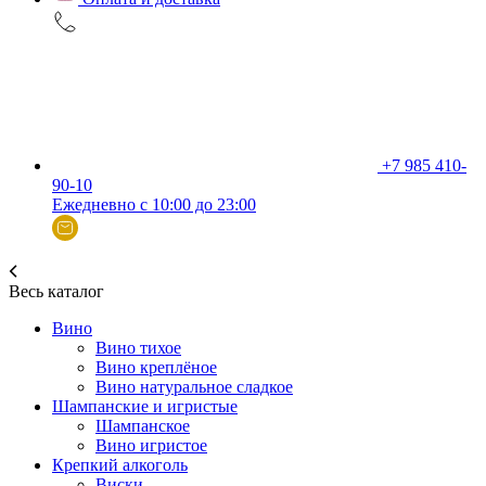
+7 985 410-
90-10
Ежедневно с 10:00 до 23:00
Весь каталог
Вино
Вино тихое
Вино креплёное
Вино натуральное сладкое
Шампанские и игристые
Шампанское
Вино игристое
Крепкий алкоголь
Виски