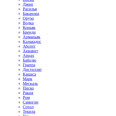
Джин
Расилья
Баканора
Орухо
Водка
Коньяк
Бренди
Арманьяк
Кальвадос
Абсент
Аквавит
Арцах
Байцзю
Граппа
Дистиллят
Кашаса
Марк
Мескаль
Писко
Ракия
Ром
Самогон
Сотол
Текила