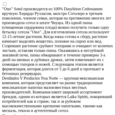
"Ono" Sotol производится из 100% Dasylirion Cedrosanum
вручную Херардо Руэласом, маэстро Сотолеро в третьем
поколении, членом семьи, которая на протяжении многих лет
производила сотол в штате Чиуауа. Из одной пины
(очищенная сердцевина плода) можно получить только одну
бутылку сотола "Оно". Для изготовления сотола используют
12-15-летние растения. Когда юкка готова к сбору, растение
начинает выделять вещество, похожее на сироп или мед.
Созревшее растение срубают топорами и очищают от колючих
листьев, оставляя только пины. Оказавшись в неглубокой
земляной печи, пины обжаривают в течение примерно 3-х
дней на ивовых и дубовых дровах, затем измельчают их с
помощью топоров и ножей. Следующим этапом является
ферментация, которая длится от 5 до 6 дней и протекает в
бетонных резервуарах.
Destilados Y Productos Noa Norte — крупная мексиканская
компания, которая представляет на рынке традиционные
мексиканские напитки малоизвестных местных
производителей. Компания имеет широкий ассортимент
брендов, одним из которых является Laika Spirits, покоривший
потребителей как в стране, так и за рубежом
высококачественными крепкими напитками, такими как
мескаль, текила и аутентичный сотол.