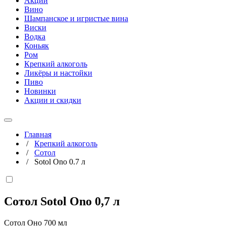
Акции
Вино
Шампанское и игристые вина
Виски
Водка
Коньяк
Ром
Крепкий алкоголь
Ликёры и настойки
Пиво
Новинки
Акции и скидки
Главная
/
Крепкий алкоголь
/
Сотол
/
Sotol Ono 0.7 л
Сотол Sotol Ono
0,7 л
Сотол Оно 700 мл