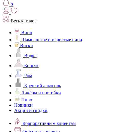
0
Весь каталог
Вино
Шампанское и игристые вина
Виски
Водка
Коньяк
Ром
Крепкий алкоголь
Ликёры и настойки
Пиво
Новинки
Акции и скидки
Корпоративным клиентам
Оплата и доставка