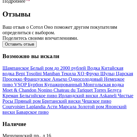
Подробнее
Отзывы
Ваш отзыв о Сотол Оно поможет другим покупателям
определиться с выбором.
Поделитесь своими впечатлениями.
Оставить отзыв
Возможно вы искали
Шампанское
Белый ром
до 2000 рублей
Водка
Китайская
водка
Bepi Tosolini
Maniban
Текила
XO
Фруко Шульц
Царская
Просекко
Французское
Аньехо
Односолодовый
Немецкое
пиво
VSOP
Бурбон
Купажированный
Монгольская водка
Moet & Chandon
Nonino
Chateau du Tariquet
Torres
Белуга
Креман
Бельгийское пиво
Ирландский виски
Askaneli
Чистые
Росы
Пряный ром
Британский виски
Чешское пиво
Courvoisier
Laplandia
Асти
Марсала
Золотой ром
Японский
виски
Баварское пиво
Наличие
Мичуринский пр., д 16