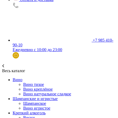
+7 985 410-
90-10
Ежедневно с 10:00 до 23:00
Весь каталог
Вино
Вино тихое
Вино креплёное
Вино натуральное сладкое
Шампанские и игристые
Шампанское
Вино игристое
Крепкий алкоголь
Виски