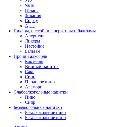
Узо
Чача
Шнапс
Зивания
Соджу
Арак
Ликёры, настойки, аперитивы и бальзамы
Аперитив
Ликеры
Настойки
Бальзам
Прочий алкоголь
Коктейль
Винный напиток
Саке
Сетю
Плодовое вино
Авамори
Слабоалкогольные напитки
Пиво
Сидр
Безалкогольные напитки
Безалкогольное пиво
Безалкогольное вино